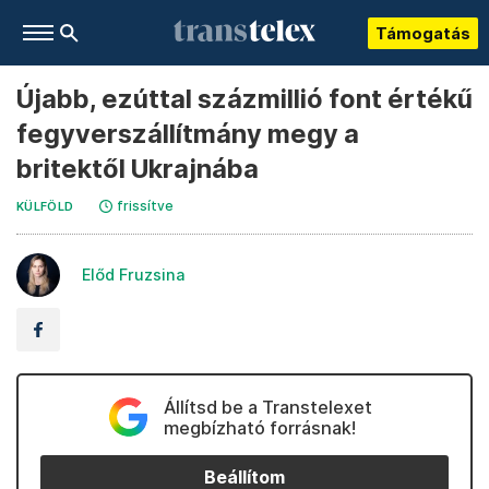
Támogatás
Újabb, ezúttal százmillió font értékű
fegyverszállítmány megy a
britektől Ukrajnába
frissítve
KÜLFÖLD
Előd Fruzsina
Állítsd be a Transtelexet
megbízható forrásnak!
Beállítom