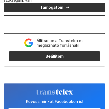
szükségünk van.
Támogatom
Állítsd be a Transtelexet
megbízható forrásnak!
Beállítom
Kövess minket Facebookon is!