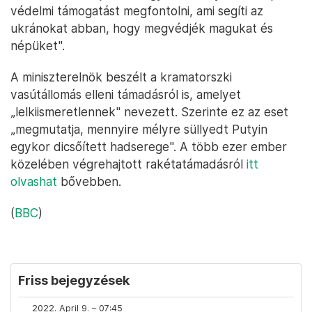
védelmi támogatást megfontolni, ami segíti az
ukránokat abban, hogy megvédjék magukat és
népüket".
A miniszterelnök beszélt a kramatorszki
vasútállomás elleni támadásról is, amelyet
„lelkiismeretlennek" nevezett. Szerinte ez az eset
„megmutatja, mennyire mélyre süllyedt Putyin
egykor dicsőített hadserege". A több ezer ember
közelében végrehajtott rakétatámadásról
itt
olvashat
bővebben.
(
BBC
)
Friss bejegyzések
2022. April 9. – 07:45