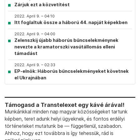
Zárjuk ezt a közvetítést
2022. April 9. – 04:10
Itt foglaltuk össze a háború 44. napját képekben
2022. April 9. – 04:00
Zelenszkij újabb háborús bűncselekménynek
nevezte a kramatorszki vasútállomás elleni
támadást
2022. April 9. – 02:33
EP-elnök: Háborús bűncselekményeket követnek
el Ukrajnában
Támogasd a Transtelexet egy kávé árával!
Munkánkkal minden nap magyar közösségeket tartunk
képben, teret adunk helyi ügyeknek, és fontos erdélyi
történeteket mutatunk be — függetlenül, szabadon.
Ahhoz, hogy ezt továbbra is így tehessük, rád is