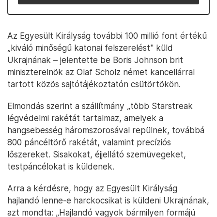
Az Egyesült Királyság további 100 millió font értékű
„kiváló minőségű katonai felszerelést" küld
Ukrajnának – jelentette be Boris Johnson brit
miniszterelnök az Olaf Scholz német kancellárral
tartott közös sajtótájékoztatón csütörtökön.
Elmondás szerint a szállítmány „több Starstreak
légvédelmi rakétát tartalmaz, amelyek a
hangsebesség háromszorosával repülnek, továbbá
800 páncéltörő rakétát, valamint precíziós
lőszereket. Sisakokat, éjjellátó szemüvegeket,
testpáncélokat is küldenek.
Arra a kérdésre, hogy az Egyesült Királyság
hajlandó lenne-e harckocsikat is küldeni Ukrajnának,
azt mondta: „Hajlandó vagyok bármilyen formájú