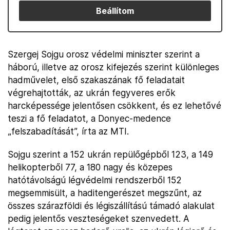
Beállítom
Szergej Sojgu orosz védelmi miniszter szerint a
háború, illetve az orosz kifejezés szerint különleges
hadművelet, első szakaszának fő feladatait
végrehajtották, az ukrán fegyveres erők
harcképessége jelentősen csökkent, és ez lehetővé
teszi a fő feladatot, a Donyec-medence
„felszabadítását”, írta az MTI.
Sojgu szerint a 152 ukrán repülőgépből 123, a 149
helikopterből 77, a 180 nagy és közepes
hatótávolságú légvédelmi rendszerből 152
megsemmisült, a haditengerészet megszűnt, az
összes szárazföldi és légiszállítású támadó alakulat
pedig jelentős veszteségeket szenvedett. A