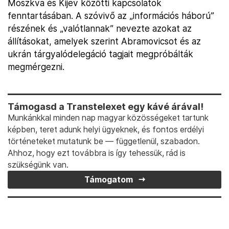
Moszkva és Kijev közötti kapcsolatok
fenntartásában. A szóvivő az „információs háború”
részének és „valótlannak” nevezte azokat az
állításokat, amelyek szerint Abramovicsot és az
ukrán tárgyalódelegáció tagjait megpróbálták
megmérgezni.
Támogasd a Transtelexet egy kávé árával!
Munkánkkal minden nap magyar közösségeket tartunk
képben, teret adunk helyi ügyeknek, és fontos erdélyi
történeteket mutatunk be — függetlenül, szabadon.
Ahhoz, hogy ezt továbbra is így tehessük, rád is
szükségünk van.
Támogatom