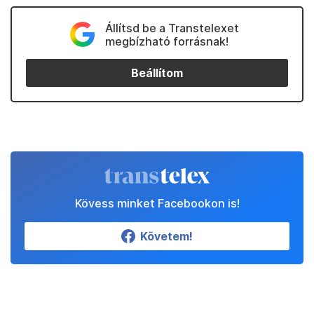
Állítsd be a Transtelexet
megbízható forrásnak!
Beállítom
Kövess minket Facebookon is!
Követem!