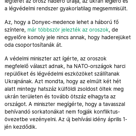
légteret az orosz haderő uralja, az ukrán légierő és
a légvédelmi rendszer gyakorlatilag megsemmisült.
Az, hogy a Donyec-medence lehet a háború fő
színtere,
már többször jelezték az oroszok
, de
egyelőre komoly jele nincs annak, hogy haderejüket
oda csoportosítanák át.
A védelmi miniszter azt ígérte, az oroszok
megfelelő választ adnak, ha NATO-országok harci
repülőket és légvédelmi eszközöket szállítanak
Ukrajnának. Azt mondta, hogy az elmúlt két hét
alatt mintegy hatszáz külföldi zsoldost öltek meg
ukrán területen és tovább ötszáz elhagyta az
országot. A miniszter megígérte, hogy a tavasszal
behívandó sorkatonákat nem fogják konfliktus-
övezetbe vezényelni. Az új behívási idény április 1-
jén kezdődik.