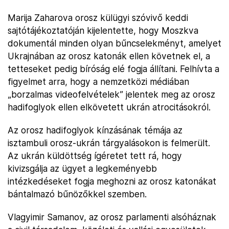
Marija Zaharova orosz külügyi szóvivő keddi
sajtótájékoztatóján kijelentette, hogy Moszkva
dokumentál minden olyan bűncselekményt, amelyet
Ukrajnában az orosz katonák ellen követnek el, a
tetteseket pedig bíróság elé fogja állítani. Felhívta a
figyelmet arra, hogy a nemzetközi médiában
„borzalmas videofelvételek” jelentek meg az orosz
hadifoglyok ellen elkövetett ukrán atrocitásokról.
Az orosz hadifoglyok kínzásának témája az
isztambuli orosz-ukrán tárgyalásokon is felmerült.
Az ukrán küldöttség ígéretet tett rá, hogy
kivizsgálja az ügyet a legkeményebb
intézkedéseket fogja meghozni az orosz katonákat
bántalmazó bűnözőkkel szemben.
Vlagyimir Samanov, az orosz parlamenti alsóháznak