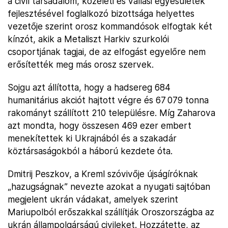
a civil társadalom, közéleti és vallási egyesületek
fejlesztésével foglalkozó bizottsága helyettes
vezetője szerint orosz kommandósok elfogtak két
kínzót, akik a Metaliszt Harkiv szurkolói
csoportjának tagjai, de az elfogást egyelőre nem
erősítették meg más orosz szervek.
Sojgu azt állította, hogy a hadsereg 684
humanitárius akciót hajtott végre és 67 079 tonna
rakományt szállított 210 településre. Míg Zaharova
azt mondta, hogy összesen 469 ezer embert
menekítettek ki Ukrajnából és a szakadár
köztársaságokból a háború kezdete óta.
Dmitrij Peszkov, a Kreml szóvivője újságíróknak
„hazugságnak” nevezte azokat a nyugati sajtóban
megjelent ukrán vádakat, amelyek szerint
Mariupolból erőszakkal szállítják Oroszországba az
ukrán állampolgárságú civileket. Hozzátette, az