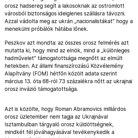
orosz hadsereg segít a lakosoknak az ostromlott
városból biztonságos ideiglenes szállásra távozni.
Azzal vádolta meg az ukrán „nacionalistákat” hogy a
menekülni próbálók hátába lőnek.
Peszkov azt mondta: az összes orosz felmérés azt
mutatta ki, hogy mind az elnök, mind a „különleges
hadművelet” támogatottsága megnőtt az elmúlt
hetekben. Az állami finanszírozású Közvélemény
Alapítvány (FOM) hétfőn közölt adata szerint
március 13. óta 68-ról 73 százalékra nőtt az ukrajnai
orosz invázió támogatottsága.
Azt is közölte, hogy Roman Abramovics milliárdos
orosz üzletember nem tagja az Ukrajnával
Isztambulban tárgyaló orosz küldöttségnek,
mindkét fél jóváhagyásával tevékenykedik a