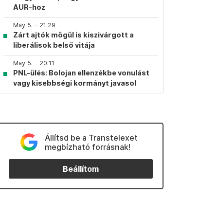
AUR-hoz
May 5. – 21:29
Zárt ajtók mögül is kiszivárgott a
liberálisok belső vitája
May 5. – 20:11
PNL-ülés: Bolojan ellenzékbe vonulást
vagy kisebbségi kormányt javasol
Állítsd be a Transtelexet
megbízható forrásnak!
Beállítom