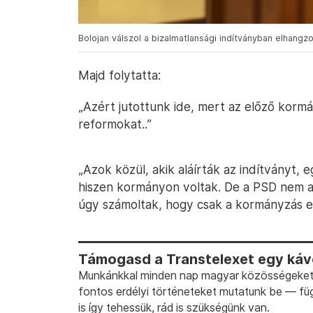
Bolojan válszol a bizalmatlansági indítványban elhang
Majd folytatta:
„Azért jutottunk ide, mert az előző korm
reformokat..”
„Azok közül, akik aláírták az indítványt,
hiszen kormányon voltak. De a PSD nem akar
úgy számoltak, hogy csak a kormányzás el
Támogasd a Transtelexet egy kávé
Munkánkkal minden nap magyar közösségeket t
fontos erdélyi történeteket mutatunk be — fü
is így tehessük, rád is szükségünk van.