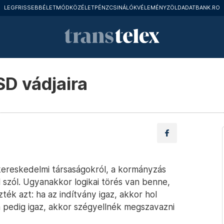
LEGFRISSEBB
ÉLETMÓD
KÖZÉLET
PÉNZCSINÁLÓK
VÉLEMÉNY
ZÖLD
ADATBANK.RO
SD vádjaira
kereskedelmi társaságokról, a kormányzás
 szól. Ugyanakkor logikai törés van benne,
ték azt: ha az indítvány igaz, akkor hol
pedig igaz, akkor szégyellnék megszavazni