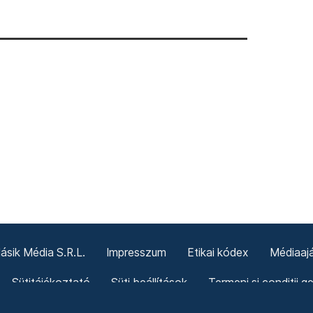
sik Média S.R.L.
Impresszum
Etikai kódex
Médiaajá
Sütitájékoztató
Süti beállítások
Termeni și condiții g
Politica cookie-urilor