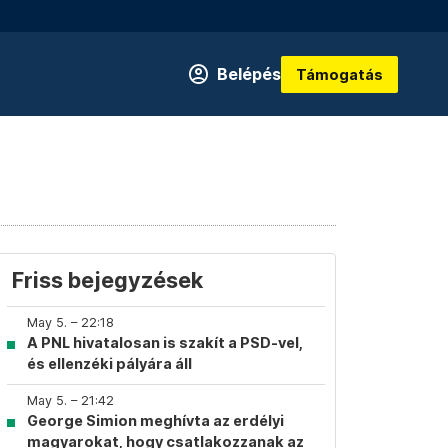
Belépés
Támogatás
Friss bejegyzések
May 5. – 22:18
A PNL hivatalosan is szakít a PSD-vel,
és ellenzéki pályára áll
May 5. – 21:42
George Simion meghívta az erdélyi
magyarokat, hogy csatlakozzanak az