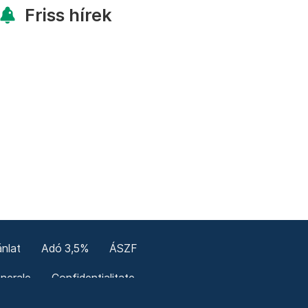
Friss hírek
nlat
Adó 3,5%
ÁSZF
enerale
Confidențialitate