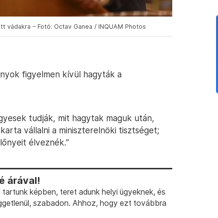
zott vádakra – Fotó: Octav Ganea / INQUAM Photos
ányok figyelmen kívül hagyták a
 egyesek tudják, mit hagytak maguk után,
ta vállalni a miniszterelnöki tisztséget;
őnyeit élveznék.”
 árával!
artunk képben, teret adunk helyi ügyeknek, és
ggetlenül, szabadon. Ahhoz, hogy ezt továbbra