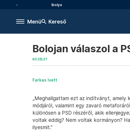
Ibolya
Menü
Kereső
Bolojan válaszol a P
KÖZÉLET
Farkas Ivett
„Meghallgattam ezt az indítványt, amely 
módjáról, valamint egy zavaró metaforáról
különösen a PSD részéről, akik ellenjegyez
voltak eddig? Nem voltak kormányon? Ha 
ilyesmit.”