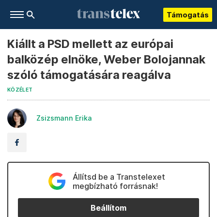
Támogatás
Kiállt a PSD mellett az európai
balközép elnöke, Weber Bolojannak
szóló támogatására reagálva
KÖZÉLET
Zsizsmann Erika
Állítsd be a Transtelexet
megbízható forrásnak!
Beállítom