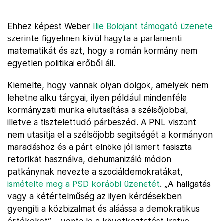
Ehhez képest Weber
Ilie Bolojant támogató üzenete
szerinte figyelmen kívül hagyta a parlamenti
matematikát és azt, hogy a román kormány nem
egyetlen politikai erőből áll.
Kiemelte, hogy vannak olyan dolgok, amelyek nem
lehetne alku tárgyai, ilyen például mindenféle
kormányzati munka elutasítása a szélsőjobbal,
illetve a tisztelettudó párbeszéd. A PNL viszont
nem utasítja el a szélsőjobb segítségét a kormányon
maradáshoz és a párt elnöke jól ismert fasiszta
retorikát használva, dehumanizáló módon
patkánynak nevezte a szociáldemokratákat,
ismételte meg a PSD korábbi üzenetét
. „A hallgatás
vagy a kétértelműség az ilyen kérdésekben
gyengíti a közbizalmat és aláássa a demokratikus
értékeket” – vonta le a következtetést Iratxe