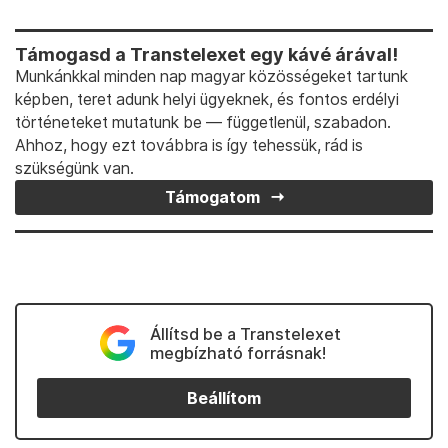
Támogasd a Transtelexet egy kávé árával!
Munkánkkal minden nap magyar közösségeket tartunk
képben, teret adunk helyi ügyeknek, és fontos erdélyi
történeteket mutatunk be — függetlenül, szabadon.
Ahhoz, hogy ezt továbbra is így tehessük, rád is
szükségünk van.
Támogatom
Állítsd be a Transtelexet
megbízható forrásnak!
Beállítom