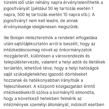
türelmi idő után néhány napra érvényteleníthetik a
jogosítványát (például 50 lej tartozás esetén 1
napra, 500 lej tartozás esetén 10 napra stb.). A
jogosítványt nem kell leadni, de annak
érvényessége ideiglenesen megszűnik.
Ilie Bolojan miniszterelnök a rendelet elfogadása
utáni sajtótájékoztatón arról is beszélt, hogy az
intézkedéscsomag növeli az önkormányzatok
mozgásterét, különösen a városrendezés és
településtervezés, valamint a helyi adók és illetékek
területén, lehetővé téve, hogy a helyi hatóságok
saját szükségleteikhez igazodó döntéseket
hozzanak és hatékonyabban irányítsák a
fejlesztéseket. A központi közigazgatást érintő
intézkedésekről szólva a kormányfő elmondta,
hogy a következő hetekben felmérik az
intézmények személyi állományát, indokolt esetben