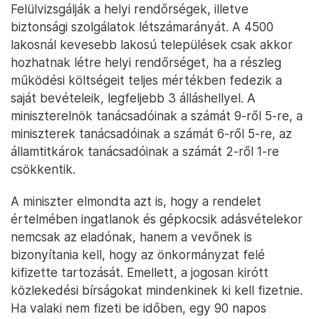
Felülvizsgálják a helyi rendőrségek, illetve
biztonsági szolgálatok létszámarányát. A 4500
lakosnál kevesebb lakosú települések csak akkor
hozhatnak létre helyi rendőrséget, ha a részleg
működési költségeit teljes mértékben fedezik a
saját bevételeik, legfeljebb 3 álláshellyel. A
miniszterelnök tanácsadóinak a számát 9-ről 5-re, a
miniszterek tanácsadóinak a számát 6-ről 5-re, az
államtitkárok tanácsadóinak a számát 2-ről 1-re
csökkentik.
A miniszter elmondta azt is, hogy a rendelet
értelmében ingatlanok és gépkocsik adásvételekor
nemcsak az eladónak, hanem a vevőnek is
bizonyítania kell, hogy az önkormányzat felé
kifizette tartozását. Emellett, a jogosan kirótt
közlekedési bírságokat mindenkinek ki kell fizetnie.
Ha valaki nem fizeti be időben, egy 90 napos