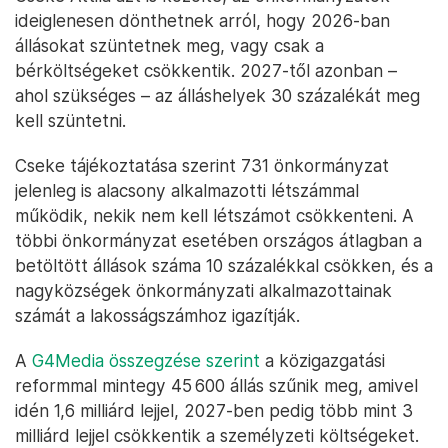
ideiglenesen dönthetnek arról, hogy 2026-ban
állásokat szüntetnek meg, vagy csak a
bérköltségeket csökkentik. 2027-től azonban –
ahol szükséges – az álláshelyek 30 százalékát meg
kell szüntetni.
Cseke tájékoztatása szerint 731 önkormányzat
jelenleg is alacsony alkalmazotti létszámmal
működik, nekik nem kell létszámot csökkenteni. A
többi önkormányzat esetében országos átlagban a
betöltött állások száma 10 százalékkal csökken, és a
nagyközségek önkormányzati alkalmazottainak
számát a lakosságszámhoz igazítják.
A
G4Media összegzése szerint
a közigazgatási
reformmal mintegy 45 600 állás szűnik meg, amivel
idén 1,6 milliárd lejjel, 2027-ben pedig több mint 3
milliárd lejjel csökkentik a személyzeti költségeket.