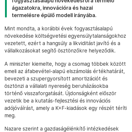
fogyasztásalapú növekedésről a termelő
ágazatokra, innovációra és hazai
termelésre épülő modell irányába.
Mint mondta, a korábbi évek fogyasztásalapú
növekedése költségvetési egyensúlytalanságokhoz
vezetett, ezért a hangsúly a likviditást javító és a
vállalkozásokat segítő ösztönzőkre helyeződik.
A miniszter kiemelte, hogy a csomag többek között
emeli az áfabevétel-alapú elszámolás értékhatárát,
bevezeti a szupergyorsított amortizációt és
ösztönzi a vállalati nyereség beruházásokba
történő visszaforgatását. Újdonságként először
vezetik be a kutatás-fejlesztési és innovációs
adójóváírást, amely a K+F-kiadások egy részét téríti
meg.
Nazare szerint a gazdaságélénkítő intézkedések