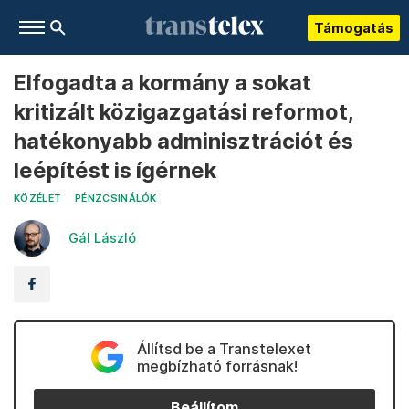
Támogatás
Elfogadta a kormány a sokat
kritizált közigazgatási reformot,
hatékonyabb adminisztrációt és
leépítést is ígérnek
KÖZÉLET
PÉNZCSINÁLÓK
Gál László
Állítsd be a Transtelexet
megbízható forrásnak!
Beállítom