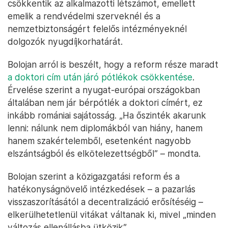
csökkentik az alkalmazotti létszámot, emellett
emelik a rendvédelmi szerveknél és a
nemzetbiztonságért felelős intézményeknél
dolgozók nyugdíjkorhatárát.
Bolojan arról is beszélt, hogy a reform része maradt
a doktori cím után járó pótlékok csökkentése
.
Érvelése szerint a nyugat-európai országokban
általában nem jár bérpótlék a doktori címért, ez
inkább romániai sajátosság. „Ha őszinték akarunk
lenni: nálunk nem diplomákból van hiány, hanem
hanem szakértelemből, esetenként nagyobb
elszántságból és elkötelezettségből” – mondta.
Bolojan szerint a közigazgatási reform és a
hatékonyságnövelő intézkedések – a pazarlás
visszaszorításától a decentralizáció erősítéséig –
elkerülhetetlenül vitákat váltanak ki, mivel „minden
változás ellenállásba ütközik”.