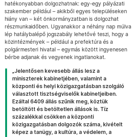
hatékonyabban dolgozhatnak: egy-egy pályázati
szakember például – akikből egyes településeken
hiány van – két önkormányzatban is dolgozhat
részmunkaidőben. Ugyanakkor a néhány nap múlva
lép hatálybalépő jogszabály lehetővé teszi, hogy a
közintézmények – például a prefektúra és a
polgármesteri hivatal – egymás között ingyenesen
bérbe adjanak és vegyenek ingatlanokat.
„Jelentősen kevesebb állás lesz a
miniszterek kabinetjében, valamint a
központi és helyi közigazgatásban szolgáló
választott tisztségviselők kabinetjeiben.
Ezáltal 6409 állás szűnik meg, köztük
betöltött és betöltetlen állások is. Tíz
százalékkal csökken a központi
közigazgatásban dolgozók száma, kivételt
képez a tanügy, a kultúra, a védelem, a