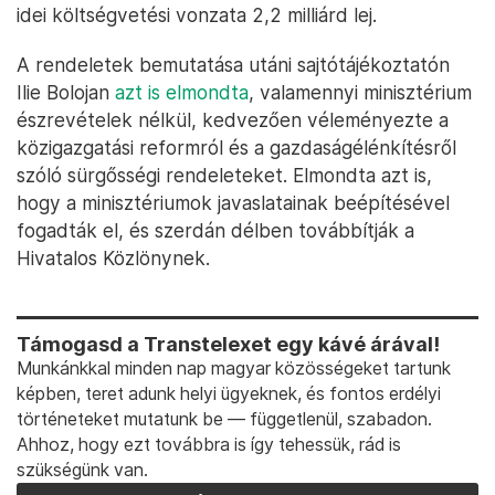
idei költségvetési vonzata 2,2 milliárd lej.
A rendeletek bemutatása utáni sajtótájékoztatón
Ilie Bolojan
azt is elmondta
, valamennyi minisztérium
észrevételek nélkül, kedvezően véleményezte a
közigazgatási reformról és a gazdaságélénkítésről
szóló sürgősségi rendeleteket. Elmondta azt is,
hogy a minisztériumok javaslatainak beépítésével
fogadták el, és szerdán délben továbbítják a
Hivatalos Közlönynek.
Támogasd a Transtelexet egy kávé árával!
Munkánkkal minden nap magyar közösségeket tartunk
képben, teret adunk helyi ügyeknek, és fontos erdélyi
történeteket mutatunk be — függetlenül, szabadon.
Ahhoz, hogy ezt továbbra is így tehessük, rád is
szükségünk van.