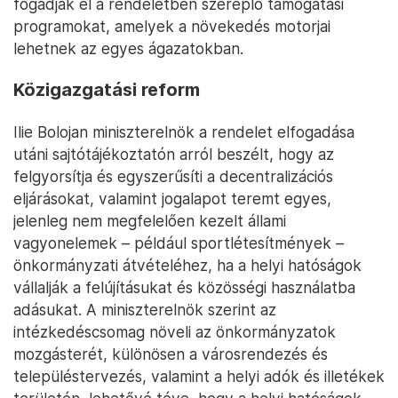
fogadják el a rendeletben szereplő támogatási
programokat, amelyek a növekedés motorjai
lehetnek az egyes ágazatokban.
Közigazgatási reform
Ilie Bolojan miniszterelnök a rendelet elfogadása
utáni sajtótájékoztatón arról beszélt, hogy az
felgyorsítja és egyszerűsíti a decentralizációs
eljárásokat, valamint jogalapot teremt egyes,
jelenleg nem megfelelően kezelt állami
vagyonelemek – például sportlétesítmények –
önkormányzati átvételéhez, ha a helyi hatóságok
vállalják a felújításukat és közösségi használatba
adásukat. A miniszterelnök szerint az
intézkedéscsomag növeli az önkormányzatok
mozgásterét, különösen a városrendezés és
településtervezés, valamint a helyi adók és illetékek