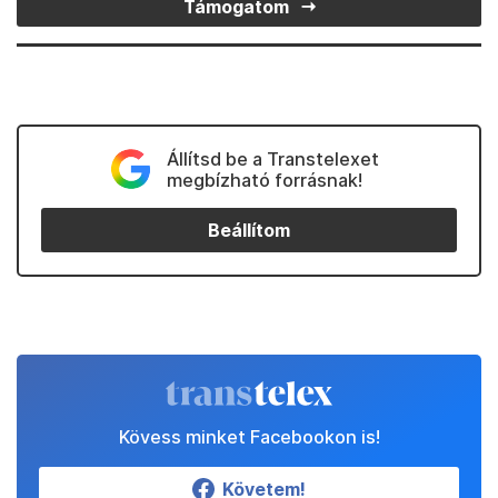
Támogatom
Állítsd be a Transtelexet
megbízható forrásnak!
Beállítom
Kövess minket Facebookon is!
Követem!