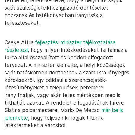
területén, lehetővé téve, hogy a helyi hatóságok
saját szükségleteikhez igazodó döntéseket
hozzanak és hatékonyabban irányítsák a
fejlesztéseket.
Cseke Attila
fejlesztési miniszter tájékoztatása
részletezi
, hogy milyen intézkedéseket tartalmaz a
tárca által összeállított és kedden elfogadott
tervezet. A miniszter kiemelte, a helyi közösségek
saját hatáskörben dönthetnek a számukra lényeges
kérdésekről. Így például a szerencsejáték-
létesítményeket a települések peremére
irányíthatják, vagy akár teljes mértékben meg is
tilthatják azokat. A rendelet elfogadásának hírére
Slatina polgármestere, Mario De Mezzo
már be is
jelentette
, hogy teljesen ki fogják tiltani a
játéktermeket a városból.