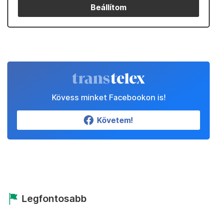
Beállítom
Kövess minket Facebookon is!
Követem!
Legfontosabb