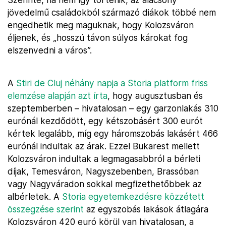
jövedelmű családokból származó diákok többé nem
engedhetik meg maguknak, hogy Kolozsváron
éljenek, és „hosszú távon súlyos károkat fog
elszenvedni a város”.
A
Stiri de Cluj néhány napja a Storia platform friss
elemzése alapján azt írta
, hogy augusztusban és
szeptemberben – hivatalosan – egy garzonlakás 310
eurónál kezdődött, egy kétszobásért 300 eurót
kértek legalább, míg egy háromszobás lakásért 466
eurónál indultak az árak. Ezzel Bukarest mellett
Kolozsváron indultak a legmagasabbról a bérleti
díjak, Temesváron, Nagyszebenben, Brassóban
vagy Nagyváradon sokkal megfizethetőbbek az
albérletek. A
Storia egyetemkezdésre közzétett
összegzése szerint
az egyszobás lakások átlagára
Kolozsváron 420 euró körül van hivatalosan, a