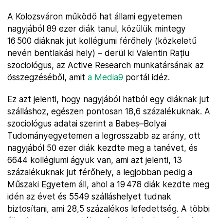
A Kolozsváron működő hat állami egyetemen
nagyjából 89 ezer diák tanul, közülük mintegy
16 500 diáknak jut kollégiumi férőhely (közkeletű
nevén bentlakási hely) – derül ki Valentin Rațiu
szociológus, az Active Research munkatársának az
összegzéséből, amit
a Media9
portál idéz.
Ez azt jelenti, hogy nagyjából hatból egy diáknak jut
szálláshoz, egészen pontosan 18,6 százalékuknak. A
szociológus adatai szerint a Babeș–Bolyai
Tudományegyetemen a legrosszabb az arány, ott
nagyjából 50 ezer diák kezdte meg a tanévet, és
6644 kollégiumi ágyuk van, ami azt jelenti, 13
százalékuknak jut férőhely, a legjobban pedig a
Műszaki Egyetem áll, ahol a 19 478 diák kezdte meg
idén az évet és 5549 szálláshelyet tudnak
biztosítani, ami 28,5 százalékos lefedettség. A többi