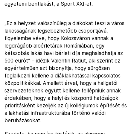
egyetemi bentlakást, a Sport XXI-et.
„Ez a helyzet valószínűleg a diákokat teszi a város
lakosságának legsebezhetőbb csoportjává,
figyelembe véve, hogy Kolozsváron vannak a
legdrágább albérletárak Romániában, egy
kétszobás lakás havi bérleti díja meghaladhatja az
500 eurót” – idézik Valentin Rațiut, aki szerint ez
egyértelműen azt bizonyítja, hogy sürgősen
foglalkozni kellene a diáklakhatással kapcsolatos
közpolitikákkal. Amellett érvel, hogy a hallgatói
szervezeteknek együtt kellene fellépniük annak
érdekében, hogy a helyi és központi hatóságok
prioritásként kezeljék az új kollégiumok építését és
a lakhatási infrastruktúrába történő valódi
beruházásokat.
Szerinte, ha nem így történik, az alacsony