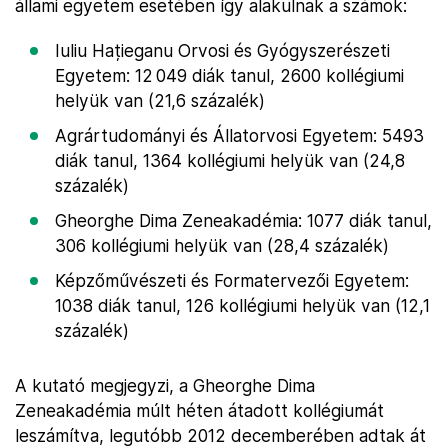
állami egyetem esetében így alakulnak a számok:
Iuliu Hațieganu Orvosi és Gyógyszerészeti
Egyetem: 12 049 diák tanul, 2600 kollégiumi
helyük van (21,6 százalék)
Agrártudományi és Állatorvosi Egyetem: 5493
diák tanul, 1364 kollégiumi helyük van (24,8
százalék)
Gheorghe Dima Zeneakadémia: 1077 diák tanul,
306 kollégiumi helyük van (28,4 százalék)
Képzőművészeti és Formatervezői Egyetem:
1038 diák tanul, 126 kollégiumi helyük van (12,1
százalék)
A kutató megjegyzi, a Gheorghe Dima
Zeneakadémia múlt héten átadott kollégiumát
leszámítva, legutóbb 2012 decemberében adtak át