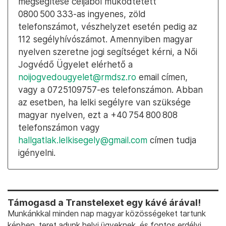
megsegítése céljából működtetett
0800 500 333-as ingyenes, zöld
telefonszámot, vészhelyzet esetén pedig az
112 segélyhívószámot. Amennyiben magyar
nyelven szeretne jogi segítséget kérni, a Női
Jogvédő Ügyelet elérhető a
noijogvedougyelet@rmdsz.ro
email címen,
vagy a 0725109757-es telefonszámon. Abban
az esetben, ha lelki segélyre van szüksége
magyar nyelven, ezt a +40 754 800 808
telefonszámon vagy
hallgatlak.lelkisegely@gmail.com
címen tudja
igényelni.
Támogasd a Transtelexet egy kávé árával!
Munkánkkal minden nap magyar közösségeket tartunk
képben, teret adunk helyi ügyeknek, és fontos erdélyi