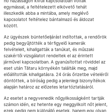
nő házasságon kívüli kapcsolatban voltak
egymással, a feltételezett elkövető tehát
illeszkedik abba a mintába, amely meglévő
kapcsolatot feltételez bántalmazó és áldozat
között.
Az ügyészek büntetőeljárást indítottak, a rendőrök
pedig begyűjtötték a térfigyelő kamerák
felvételeit, kihallgatták a tanúkat, és műszaki
szakértői vizsgálatot rendeltek el az érintett
járművel kapcsolatban. A gyanúsítottat röviddel az
eset után Tătaru környékén találták meg, majd
előállították kihallgatásra. 24 órás őrizetbe vételéről
döntöttek, a bíróság pedig a jelenlegi bizonyítékok
alapján határoz az előzetes letartóztatásáról.
Az esetet a negyvenedik nőgyilkosságként tartják
számon idén, ez hetente egy meggyilkolt nőt jelent,
ezek pedig nem különálló esetek, hanem egy olyan