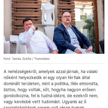
Fotó: Tamás Zsófia / Transtelex
A nehézségekről, amelyek azzal járnak, ha valaki
nőként helyezkedik el egy olyan férfiak által
dominált területen, mint a politika, Illés elmondta,
biztos, hogy voltak, sőt, hogyha nagyon erősen
gondolkozna, fel is tudná idézni, de ezekről nem,
vagy kevésbé vett tudomást. Ugyanis az ő
szocializációjának sosem volt része ilyesmi.