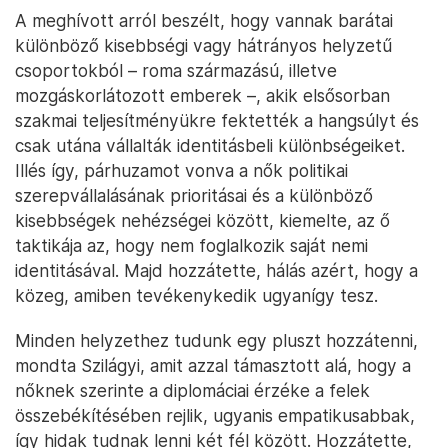
A meghívott arról beszélt, hogy vannak barátai
különböző kisebbségi vagy hátrányos helyzetű
csoportokból – roma származású, illetve
mozgáskorlátozott emberek –, akik elsősorban
szakmai teljesítményükre fektették a hangsúlyt és
csak utána vállalták identitásbeli különbségeiket.
Illés így, párhuzamot vonva a nők politikai
szerepvállalásának prioritásai és a különböző
kisebbségek nehézségei között, kiemelte, az ő
taktikája az, hogy nem foglalkozik saját nemi
identitásával. Majd hozzátette, hálás azért, hogy a
közeg, amiben tevékenykedik ugyanígy tesz.
Minden helyzethez tudunk egy pluszt hozzátenni,
mondta Szilágyi, amit azzal támasztott alá, hogy a
nőknek szerinte a diplomáciai érzéke a felek
összebékítésében rejlik, ugyanis empatikusabbak,
így hidak tudnak lenni két fél között. Hozzátette,