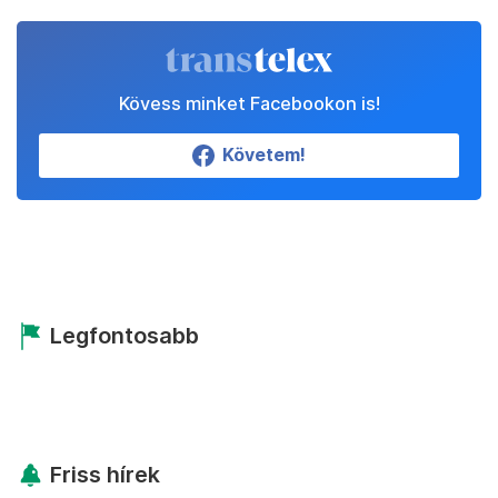
Állítsd be a Transtelexet
megbízható forrásnak!
Beállítom
Kövess minket Facebookon is!
Követem!