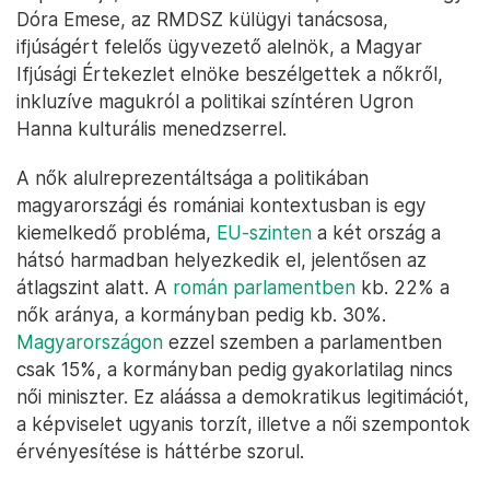
Dóra Emese, az RMDSZ külügyi tanácsosa,
ifjúságért felelős ügyvezető alelnök, a Magyar
Ifjúsági Értekezlet elnöke beszélgettek a nőkről,
inkluzíve magukról a politikai színtéren Ugron
Hanna kulturális menedzserrel.
A nők alulreprezentáltsága a politikában
magyarországi és romániai kontextusban is egy
kiemelkedő probléma,
EU-szinten
a két ország a
hátsó harmadban helyezkedik el, jelentősen az
átlagszint alatt. A
román parlamentben
kb. 22% a
nők aránya, a kormányban pedig kb. 30%.
Magyarországon
ezzel szemben a parlamentben
csak 15%, a kormányban pedig gyakorlatilag nincs
női miniszter. Ez aláássa a demokratikus legitimációt,
a képviselet ugyanis torzít, illetve a női szempontok
érvényesítése is háttérbe szorul.