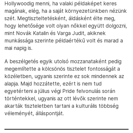
amelyek azonban ott vannak, akár beszélünk róluk,
akár nem. Az ezt tematizáló diskurzus pedig a
társadalmi változás előfeltétele volna. Tavaly
novemberben a
Recorder
közölt egy anyagot arról,
hogy Romániában intézményesnek tűnő szintre
emelkedett a női politikusok elleni verbális erőszak,
mely a nőket az anyasági és szexuális dimenzióra
redukálja, akadályozva ezzel szakmai megítélésüket
és képviseleti lehetőségüket.
Illés Boglárka azonban azt kiemelte, hogy nem kell
Hollywoodig menni, ha valaki példaképet keres
magának, elég, ha a saját környezetünkben nézünk
szét. Megtiszteltetésként, áldásként élte meg,
hogy lehetősége volt olyan nőkkel együtt dolgozni,
mint Novák Katalin és Varga Judit, akiknek
munkássága szerinte példaértékű volt és marad a
mai napig is.