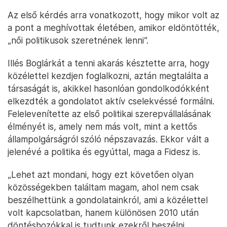
Az első kérdés arra vonatkozott, hogy mikor volt az
a pont a meghívottak életében, amikor eldöntötték,
„női politikusok szeretnének lenni”.
Illés Boglárkát a tenni akarás késztette arra, hogy
közélettel kezdjen foglalkozni, aztán megtalálta a
társaságát is, akikkel hasonlóan gondolkodókként
elkezdték a gondolatot aktív cselekvéssé formálni.
Felelevenítette az első politikai szerepvállalásának
élményét is, amely nem más volt, mint a kettős
állampolgárságról szóló népszavazás. Ekkor vált a
jelenévé a politika és egyúttal, maga a Fidesz is.
„Lehet azt mondani, hogy ezt követően olyan
közösségekben találtam magam, ahol nem csak
beszélhettünk a gondolatainkról, ami a közélettel
volt kapcsolatban, hanem különösen 2010 után
döntéshozókkal is tudtunk ezekről beszélni,