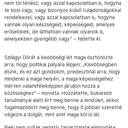
nem történész, vagy azzal kapcsolatban is, hogyha
te kicsi vagy, vagy bizonyos külső tulajdonságokkal
rendelkezel, vagy azzal kapcsolatban is, hogyha
vannak olyan készségeid, képességeid, amelyek
erősebbek, de láthatóan vannak olyanok is,
amelyekben gyengébb vagy” – fejtette ki.
Szilágyi Dórát a kisebbségi lét maga ösztönözte
arra, hogy politikai pályára lépjen: „Kisebbségben
élünk, és ez azt gondolom, predesztinál arra, hogy
mindenki a maga helyén, a maga képességeihez
mérten valamiféleképpen járuljon hozzá a
közösséghez” – mondta. Hozzátette, bukaresti
tanulmányai alatt ért meg benne a lendület, akkor
fogalmazódott meg benne, hogy ő jobban szeretné
végezni a dolgát, mint amit maga körül lát.
Neki sem voltak negatív tapasztalatai elmondása