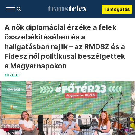
Támogatás
A nők diplomáciai érzéke a felek
összebékítésében és a
hallgatásban rejlik – az RMDSZ és a
Fidesz női politikusai beszélgettek
a Magyarnapokon
KÖZÉLET