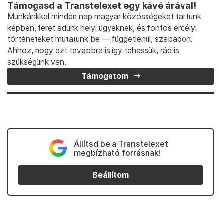
A beszélgetés egyik utolsó mozzanataként pedig
megemlítette a kölcsönös tisztelet fontosságát a
közéletben, ugyanis szerinte ez sok mindennek az
alapja. Majd hozzátette, ezért is nem tud
egyetérteni a július végi Pride felvonulás során
történtekkel, ugyanis az ott lévők szerinte nem
akarták tiszteletben tartani a kulturális többség
véleményét, álláspontját.
Támogasd a Transtelexet egy kávé árával!
Munkánkkal minden nap magyar közösségeket tartunk
képben, teret adunk helyi ügyeknek, és fontos erdélyi
történeteket mutatunk be — függetlenül, szabadon.
Ahhoz, hogy ezt továbbra is így tehessük, rád is
szükségünk van.
Támogatom