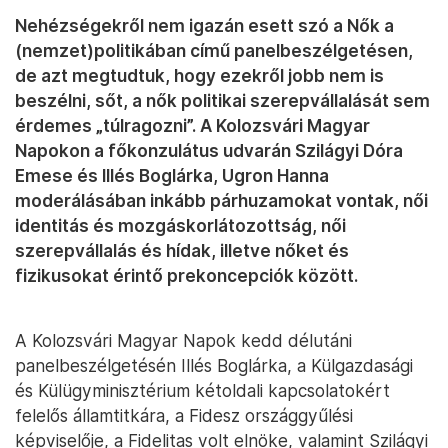
Nehézségekről nem igazán esett szó a Nők a
(nemzet)politikában című panelbeszélgetésen,
de azt megtudtuk, hogy ezekről jobb nem is
beszélni, sőt, a nők politikai szerepvállalását sem
érdemes „túlragozni”. A Kolozsvári Magyar
Napokon a főkonzulátus udvarán Szilágyi Dóra
Emese és Illés Boglárka, Ugron Hanna
moderálásában inkább párhuzamokat vontak, női
identitás és mozgáskorlátozottság, női
szerepvállalás és hídak, illetve nőket és
fizikusokat érintő prekoncepciók között.
A Kolozsvári Magyar Napok kedd délutáni
panelbeszélgetésén Illés Boglárka, a Külgazdasági
és Külügyminisztérium kétoldali kapcsolatokért
felelős államtitkára, a Fidesz országgyűlési
képviselője, a Fidelitas volt elnöke, valamint Szilágyi