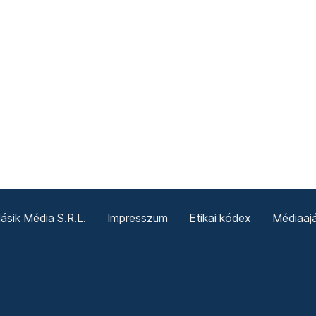
sik Média S.R.L.
Impresszum
Etikai kódex
Médiaajá
Sütitájékoztató
Süti beállítások
Termeni și condiții g
Politica cookie-urilor