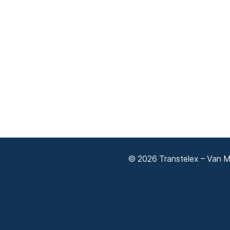
© 2026 Transtelex – Van Má
Adatkezelési tájékoztató