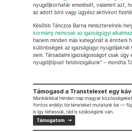
nyugdíjkorhatár emelését, valamint azt, 
az adott bíró vagy ügyész aktívkori fizeté
Később Tánczos Barna miniszterelnök-hely
kormány nemcsak az igazságügyi alkalmazo
hanem minden más kategóriát is érinteni 
különbségek az igazságügyi nyugdíjaknál 
sem. Társadalmi igazságosságot csak úgy é
nyugdíjtípust felülvizsgálunk” – mondta T
Támogasd a Transtelexet egy kávé
Munkánkkal minden nap magyar közösségeket t
fontos erdélyi történeteket mutatunk be — fü
is így tehessük, rád is szükségünk van.
Támogatom