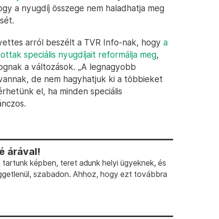
hogy a nyugdíj összege nem haladhatja meg
sét.
ettes arról beszélt a TVR Info-nak, hogy
a
ttak speciális nyugdíjait reformálja meg
,
fognak a változások. „A legnagyobb
vannak, de nem hagyhatjuk ki a többieket
rhetünk el, ha minden speciális
ánczos.
 árával!
artunk képben, teret adunk helyi ügyeknek, és
ggetlenül, szabadon. Ahhoz, hogy ezt továbbra