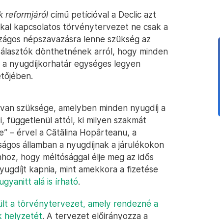
 reformjáról
című petícióval a Declic azt
akkal kapcsolatos törvénytervezet ne csak a
zágos népszavazásra lenne szükség az
álasztók dönthetnének arról, hogy minden
és a nyugdíjkorhatár egységes legyen
etőjében.
 van szüksége, amelyben minden nyugdíj a
, függetlenül attól, ki milyen szakmát
e” – érvel a Cătălina Hopârteanu, a
ságos államban a nyugdíjnak a járulékokon
hhoz, hogy méltósággal élje meg az idős
ugdíjt kapnia, mint amekkora a fizetése
gyanitt alá is írható
.
ült a törvénytervezet, amely rendezné a
k helyzetét
. A tervezet előirányozza a