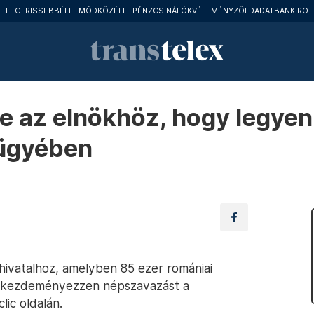
LEGFRISSEBB
ÉLETMÓD
KÖZÉLET
PÉNZCSINÁLÓK
VÉLEMÉNY
ZÖLD
ADATBANK.RO
 be az elnökhöz, hogy legye
 ügyében
 hivatalhoz, amelyben 85 ezer romániai
őt, kezdeményezzen népszavazást a
ic oldalán.