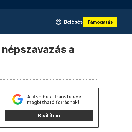
Belépés
Támogatás
n népszavazás a
Állítsd be a Transtelexet
megbízható forrásnak!
Beállítom