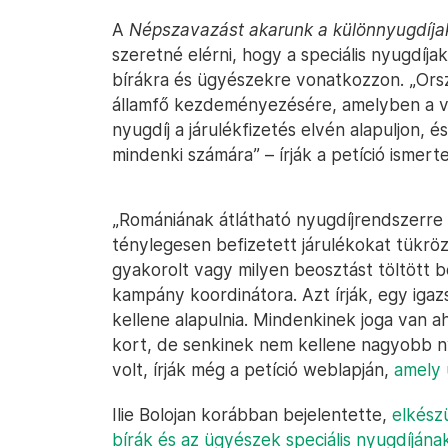
A
Népszavazást akarunk a különnyugdíjak
szeretné elérni, hogy a speciális nyugdíj
bírákra és ügyészekre vonatkozzon. „Ors
államfő kezdeményezésére, amelyben a v
nyugdíj a járulékfizetés elvén alapuljon, 
mindenki számára” – írják a petíció ismert
„Romániának átlátható nyugdíjrendszerre
ténylegesen befizetett járulékokat tükrözi
gyakorolt vagy milyen beosztást töltött b
kampány koordinátora. Azt írják, egy igaz
kellene alapulnia. Mindenkinek joga van a
kort, de senkinek nem kellene nagyobb ny
volt, írják még a petíció weblapján,
amely u
Ilie Bolojan korábban bejelentette,
elkész
bírák és az ügyészek speciális nyugdíjána