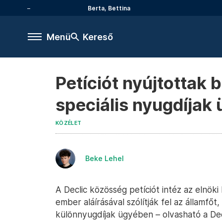
Berta, Bettina
Menü
Kereső
Petíciót nyújtottak
speciális nyugdíjak
KÖZÉLET
Beke Lehel
A Declic közösség petíciót intéz az elnöki
ember aláírásával szólítják fel az államf
különnyugdíjak ügyében – olvasható a Decl