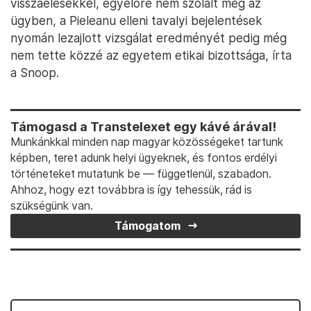
visszaélésekkel, egyelőre nem szólalt meg az
ügyben, a Pieleanu elleni tavalyi bejelentések
nyomán lezajlott vizsgálat eredményét pedig még
nem tette közzé az egyetem etikai bizottsága, írta
a Snoop.
Támogasd a Transtelexet egy kávé árával!
Munkánkkal minden nap magyar közösségeket tartunk
képben, teret adunk helyi ügyeknek, és fontos erdélyi
történeteket mutatunk be — függetlenül, szabadon.
Ahhoz, hogy ezt továbbra is így tehessük, rád is
szükségünk van.
Támogatom