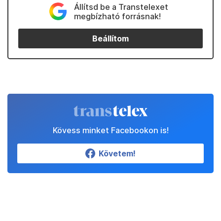
Állítsd be a Transtelexet
megbízható forrásnak!
Beállítom
Kövess minket Facebookon is!
Követem!