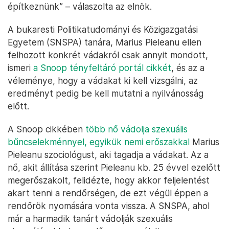
építkeznünk” – válaszolta az elnök.
A bukaresti Politikatudományi és Közigazgatási
Egyetem (SNSPA) tanára, Marius Pieleanu ellen
felhozott konkrét vádakról csak annyit mondott,
ismeri
a Snoop tényfeltáró portál cikkét
, és az a
véleménye, hogy a vádakat ki kell vizsgálni, az
eredményt pedig be kell mutatni a nyilvánosság
előtt.
A Snoop cikkében
több nő vádolja szexuális
bűncselekménnyel, egyikük nemi erőszakkal
Marius
Pieleanu szociológust, aki tagadja a vádakat. Az a
nő, akit állítása szerint Pieleanu kb. 25 évvel ezelőtt
megerőszakolt, felidézte, hogy akkor feljelentést
akart tenni a rendőrségen, de ezt végül éppen a
rendőrök nyomására vonta vissza. A SNSPA, ahol
már a harmadik tanárt vádolják szexuális