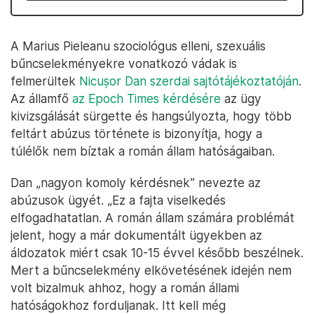
A Marius Pieleanu szociológus elleni, szexuális
bűncselekményekre vonatkozó vádak is
felmerültek
Nicușor Dan szerdai sajtótájékoztatóján
.
Az államfő
az Epoch Times kérdésére
az ügy
kivizsgálását sürgette és hangsúlyozta, hogy több
feltárt abúzus története is bizonyítja, hogy a
túlélők nem bíztak a román állam hatóságaiban.
Dan „nagyon komoly kérdésnek” nevezte az
abúzusok ügyét. „Ez a fajta viselkedés
elfogadhatatlan. A román állam számára problémát
jelent, hogy a már dokumentált ügyekben az
áldozatok miért csak 10-15 évvel később beszélnek.
Mert a bűncselekmény elkövetésének idején nem
volt bizalmuk ahhoz, hogy a román állami
hatóságokhoz forduljanak. Itt kell még