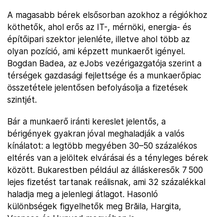
A magasabb bérek elsősorban azokhoz a régiókhoz
köthetők, ahol erős az IT-, mérnöki, energia- és
építőipari szektor jelenléte, illetve ahol több az
olyan pozíció, ami képzett munkaerőt igényel.
Bogdan Badea, az eJobs vezérigazgatója szerint a
térségek gazdasági fejlettsége és a munkaerőpiac
összetétele jelentősen befolyásolja a fizetések
szintjét.
Bár a munkaerő iránti kereslet jelentős, a
bérigények gyakran jóval meghaladják a valós
kínálatot: a legtöbb megyében 30–50 százalékos
eltérés van a jelöltek elvárásai és a tényleges bérek
között. Bukarestben például az álláskeresők 7 500
lejes fizetést tartanak reálisnak, ami 32 százalékkal
haladja meg a jelenlegi átlagot. Hasonló
különbségek figyelhetők meg Brăila, Hargita,