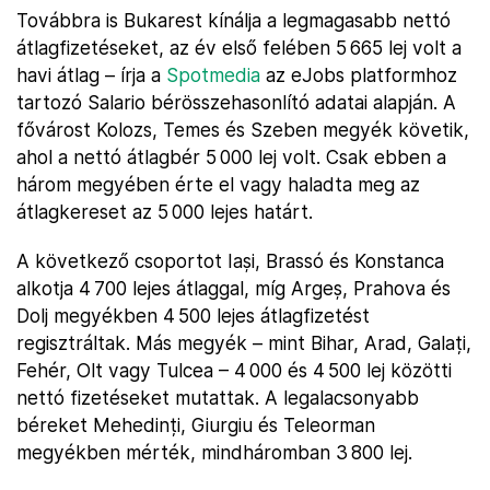
Továbbra is Bukarest kínálja a legmagasabb nettó
átlagfizetéseket, az év első felében 5 665 lej volt a
havi átlag – írja a
Spotmedia
az eJobs platformhoz
tartozó Salario bérösszehasonlító adatai alapján. A
fővárost Kolozs, Temes és Szeben megyék követik,
ahol a nettó átlagbér 5 000 lej volt. Csak ebben a
három megyében érte el vagy haladta meg az
átlagkereset az 5 000 lejes határt.
A következő csoportot Iași, Brassó és Konstanca
alkotja 4 700 lejes átlaggal, míg Argeș, Prahova és
Dolj megyékben 4 500 lejes átlagfizetést
regisztráltak. Más megyék – mint Bihar, Arad, Galați,
Fehér, Olt vagy Tulcea – 4 000 és 4 500 lej közötti
nettó fizetéseket mutattak. A legalacsonyabb
béreket Mehedinți, Giurgiu és Teleorman
megyékben mérték, mindháromban 3 800 lej.