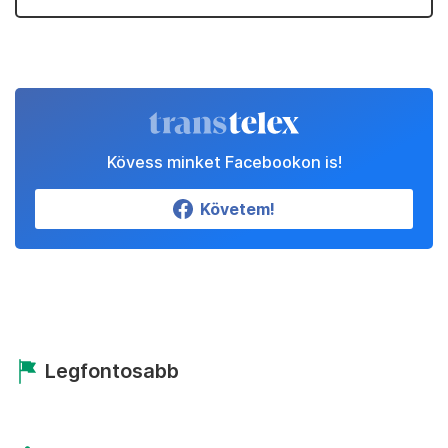
Kövess minket Facebookon is!
Követem!
Legfontosabb