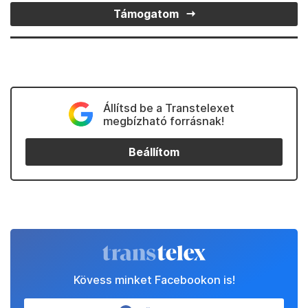
Támogatom
Állítsd be a Transtelexet
megbízható forrásnak!
Beállítom
Kövess minket Facebookon is!