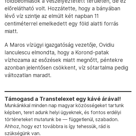
földbeomlások a veszélyeztetett területen, de ez
előrelátható volt. Hozzátette, hogy a bányában
lévő víz szintje az elmúlt két napban 11
centiméterrel emelkedett egy föld alatti forrás
miatt.
A Maros vízügyi igazgatóság vezetője, Ovidiu
Ianculescu elmondta, hogy a Korond-patak
vízhozama az esőzések miatt megnőtt, péntekre
azonban jelentősen csökkent, víz sótartalma pedig
változatlan maradt.
Támogasd a Transtelexet egy kávé árával!
Munkánkkal minden nap magyar közösségeket tartunk
képben, teret adunk helyi ügyeknek, és fontos erdélyi
történeteket mutatunk be — függetlenül, szabadon.
Ahhoz, hogy ezt továbbra is így tehessük, rád is
szükségünk van.