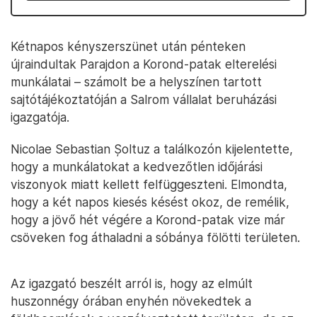
Kétnapos kényszerszünet után pénteken
újraindultak Parajdon a Korond-patak elterelési
munkálatai – számolt be a helyszínen tartott
sajtótájékoztatóján a Salrom vállalat beruházási
igazgatója.
Nicolae Sebastian Șoltuz a találkozón kijelentette,
hogy a munkálatokat a kedvezőtlen időjárási
viszonyok miatt kellett felfüggeszteni. Elmondta,
hogy a két napos kiesés késést okoz, de remélik,
hogy a jövő hét végére a Korond-patak vize már
csöveken fog áthaladni a sóbánya fölötti területen.
Az igazgató beszélt arról is, hogy az elmúlt
huszonnégy órában enyhén növekedtek a