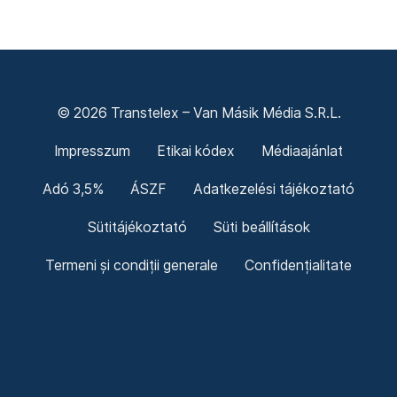
© 2026 Transtelex – Van Másik Média S.R.L.
Impresszum
Etikai kódex
Médiaajánlat
Adó 3,5%
ÁSZF
Adatkezelési tájékoztató
Sütitájékoztató
Süti beállítások
Termeni și condiții generale
Confidențialitate
Politica cookie-urilor