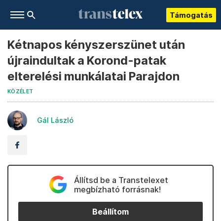
Támogatás
Kétnapos kényszerszünet után
újraindultak a Korond-patak
elterelési munkálatai Parajdon
KÖZÉLET
Gál László
Állítsd be a Transtelexet
megbízható forrásnak!
Beállítom