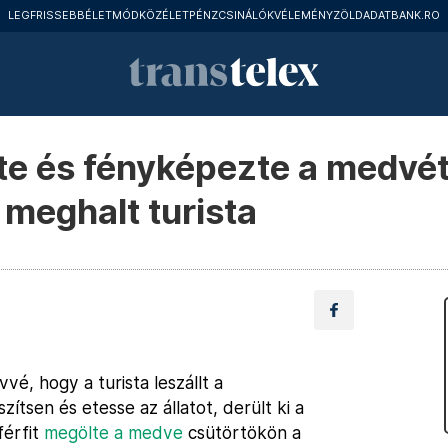
LEGFRISSEBB
ÉLETMÓD
KÖZÉLET
PÉNZCSINÁLÓK
VÉLEMÉNY
ZÖLD
ADATBANK.RO
ette és fényképezte a medvét
 meghalt turista
é, hogy a turista leszállt a
ítsen és etesse az állatot, derült ki a
férfit
megölte a medve
csütörtökön a