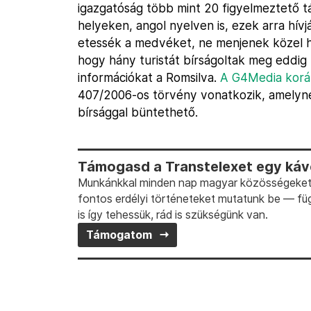
igazgatóság több mint 20 figyelmeztető tá
helyeken, angol nyelven is, ezek arra hív
etessék a medvéket, ne menjenek közel h
hogy hány turistát bírságoltak meg eddi
információkat a Romsilva.
A G4Media koráb
407/2006-os törvény vonatkozik, amelyne
bírsággal büntethető.
Támogasd a Transtelexet egy kávé
Munkánkkal minden nap magyar közösségeket t
fontos erdélyi történeteket mutatunk be — fü
is így tehessük, rád is szükségünk van.
Támogatom