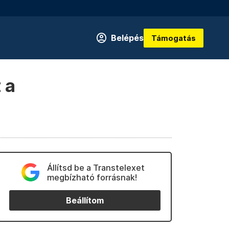
Belépés
Támogatás
 a
Állítsd be a Transtelexet
megbízható forrásnak!
Beállítom