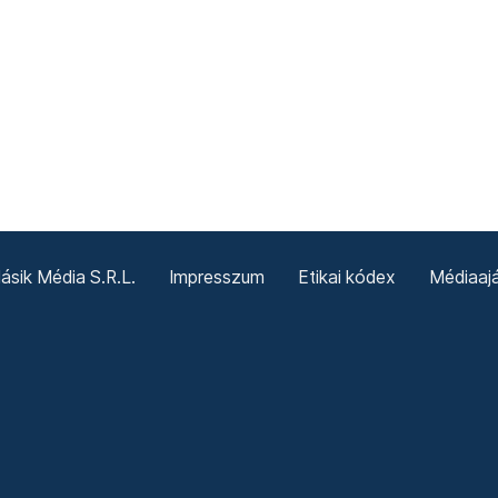
sik Média S.R.L.
Impresszum
Etikai kódex
Médiaajá
Sütitájékoztató
Süti beállítások
Termeni și condiții g
Politica cookie-urilor