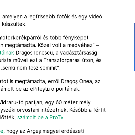
t, amelyen a legfrissebb fotók és egy videó
 készültek.
 a motorkerékpárról és több fényképet
tán megtámadta. Közel volt a medvéhez” –
rtálnak
Dragoș Ionescu, a vadásztársaság
urista műveli ezt a Transzforgarasi úton, és
 „senki nem tesz semmit”.
tot is megtámadta, erről Dragoș Onea, az
olt be az ePitești.ro portálnak.
 Vidraru-tó partján, egy 60 méter mély
yszéki orvostani intézetnek. Később a férfit
lőtték,
számolt be a ProTv
.
te
, hogy az Argeș megyei erdészeti