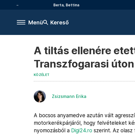
Berta, Bettina
Menü
Kereső
A tiltás ellenére et
Transzfogarasi úton
KÖZÉLET
Zsizsmann Erika
A bocsos anyamedve azután vált agresszívv
motorkerékpárjáról, hogy felvételeket kész
nyomozásból a
Digi24.ro
szerint. Az olasz 