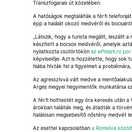
Transzfogarasi út közelében.
A hatóságok megtalálták a férfi telefonjá
épp a halálát okozó medvéről és bocsairól
„Látszik, hogy a turista megállt, leszállt
készített a bocsos medvéről, amelyik az
nyilatkozta csütörtökön
az ePitești.ro po
képviselője. Azt is hozzátette, hogy sok t
hiába hívták fel a figyelmet a problémára,
Az agresszívvá vált medve a mentőalakula
Argeș megyei hegyimentők munkatársa szám
A férfi holttestét egy óra keresés után a
árokban találták meg, és átadták a törvén
halálosan megsebesítő nőstény medvét le
Az esettel kapcsolatban
a Romsilva közöl