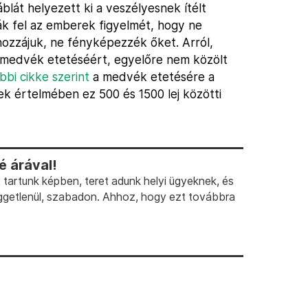
blát helyezett ki a veszélyesnek ítélt
ják fel az emberek figyelmét, hogy ne
ozzájuk, ne fényképezzék őket. Arról,
g medvék etetéséért, egyelőre nem közölt
bi cikke szerint
a medvék etetésére a
k értelmében ez 500 és 1500 lej közötti
 árával!
artunk képben, teret adunk helyi ügyeknek, és
ggetlenül, szabadon. Ahhoz, hogy ezt továbbra