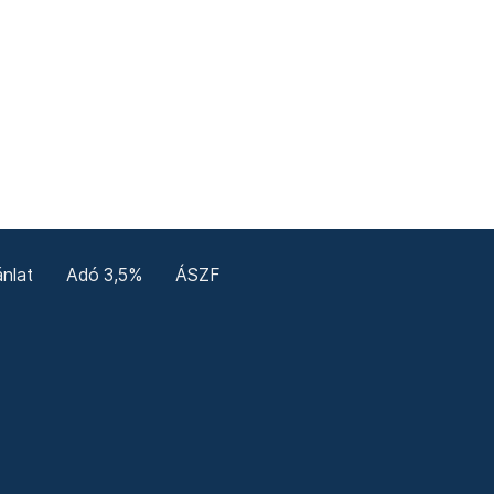
nlat
Adó 3,5%
ÁSZF
enerale
Confidențialitate