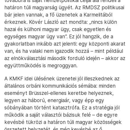
továbbra is saját nemzetpolitikai céljai alá rendeli a
határon túli magyarság ügyét. Az RMDSZ politikusai
bár jelen vannak, a fő üzenetek a Karmelitából
érkeznek. Kövér László azt mondta: „nincs külön
hazai és külhoni magyar ügy, csak egyetlen és
egységes magyar ügy van”. Ez jól hangzik, de a
gyakorlatban inkább azt jelenti: egy központi akarat
van, és ha valaki nem igazodik hozzá – mint például
az elnökválasztási második forduló idején – akkor az
együttműködés is megroggyan.
A KMKF idei ülésének üzenetei jól illeszkednek az
általános orbáni kommunikációs sémába: minden
eseményt Brüsszel-ellenes keretbe helyeznek,
legyen az háború, energiaár, vagy épp egy
sóbányában történt katasztrófa. Ez a stratégia jól
működik a saját választói bázisuk felé – de egyre
kevésbé tükrözi a határon túli magyar közösségek
összetett helyzetét, és még kevésbé az ő