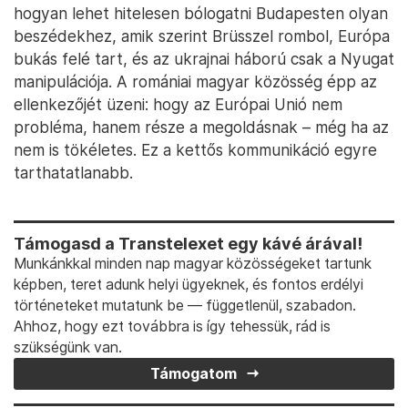
hogyan lehet hitelesen bólogatni Budapesten olyan
beszédekhez, amik szerint Brüsszel rombol, Európa
bukás felé tart, és az ukrajnai háború csak a Nyugat
manipulációja. A romániai magyar közösség épp az
ellenkezőjét üzeni: hogy az Európai Unió nem
probléma, hanem része a megoldásnak – még ha az
nem is tökéletes. Ez a kettős kommunikáció egyre
tarthatatlanabb.
Támogasd a Transtelexet egy kávé árával!
Munkánkkal minden nap magyar közösségeket tartunk
képben, teret adunk helyi ügyeknek, és fontos erdélyi
történeteket mutatunk be — függetlenül, szabadon.
Ahhoz, hogy ezt továbbra is így tehessük, rád is
szükségünk van.
Támogatom