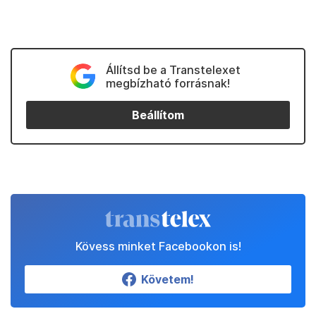
Állítsd be a Transtelexet
megbízható forrásnak!
Beállítom
Kövess minket Facebookon is!
Követem!