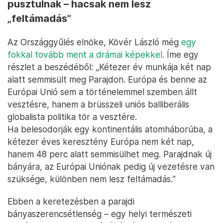
pusztulnak – hacsak nem lesz
„feltámadás”
Az Országgyűlés elnöke, Kövér László még
egy
fokkal tovább ment a drámai képekkel.
Íme egy
részlet a beszédéből: „Kétezer év munkája két nap
alatt semmisült meg Parajdon. Európa és benne az
Európai Unió sem a történelemmel szemben állt
vesztésre, hanem a brüsszeli uniós balliberális
globalista politika tör a vesztére.
Ha belesodorják egy kontinentális atomháborúba, a
kétezer éves keresztény Európa nem két nap,
hanem 48 perc alatt semmisülhet meg. Parajdnak új
bányára, az Európai Uniónak pedig új vezetésre van
szüksége, különben nem lesz feltámadás.”
Ebben a keretezésben a parajdi
bányaszerencsétlenség – egy helyi természeti