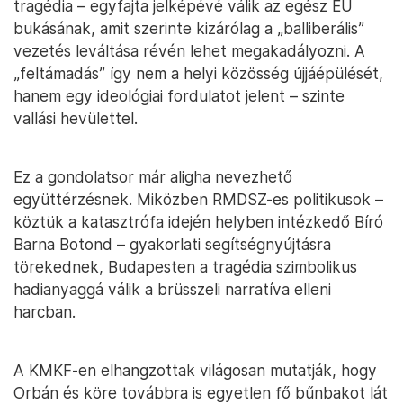
tragédia – egyfajta jelképévé válik az egész EU
bukásának, amit szerinte kizárólag a „balliberális”
vezetés leváltása révén lehet megakadályozni. A
„feltámadás” így nem a helyi közösség újjáépülését,
hanem egy ideológiai fordulatot jelent – szinte
vallási hevülettel.
Ez a gondolatsor már aligha nevezhető
együttérzésnek. Miközben RMDSZ-es politikusok –
köztük a katasztrófa idején helyben intézkedő Bíró
Barna Botond – gyakorlati segítségnyújtásra
törekednek, Budapesten a tragédia szimbolikus
hadianyaggá válik a brüsszeli narratíva elleni
harcban.
A KMKF-en elhangzottak világosan mutatják, hogy
Orbán és köre továbbra is egyetlen fő bűnbakot lát