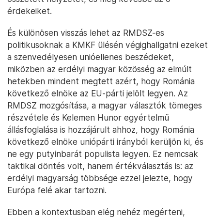
érdekeiket.
És különösen visszás lehet az RMDSZ-es
politikusoknak a KMKF ülésén végighallgatni ezeket
a szenvedélyesen unióellenes beszédeket,
miközben az erdélyi magyar közösség az elmúlt
hetekben mindent megtett azért, hogy Románia
következő elnöke az EU-párti jelölt legyen. Az
RMDSZ mozgósítása, a magyar választók tömeges
részvétele és Kelemen Hunor egyértelmű
állásfoglalása is hozzájárult ahhoz, hogy Románia
következő elnöke uniópárti irányból kerüljön ki, és
ne egy putyinbarát populista legyen. Ez nemcsak
taktikai döntés volt, hanem értékválasztás is: az
erdélyi magyarság többsége ezzel jelezte, hogy
Európa felé akar tartozni.
Ebben a kontextusban elég nehéz megérteni,