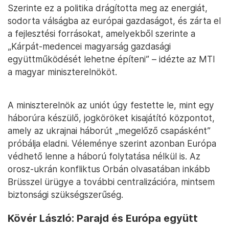
Szerinte ez a politika drágította meg az energiát,
sodorta válságba az európai gazdaságot, és zárta el
a fejlesztési forrásokat, amelyekből szerinte a
„Kárpát-medencei magyarság gazdasági
együttműködését lehetne építeni” – idézte az MTI
a magyar miniszterelnököt.
A miniszterelnök az uniót úgy festette le, mint egy
háborúra készülő, jogköröket kisajátító központot,
amely az ukrajnai háborút „megelőző csapásként”
próbálja eladni. Véleménye szerint azonban Európa
védhető lenne a háború folytatása nélkül is. Az
orosz-ukrán konfliktus Orbán olvasatában inkább
Brüsszel ürügye a további centralizációra, mintsem
biztonsági szükségszerűség.
Kövér László: Parajd és Európa együtt