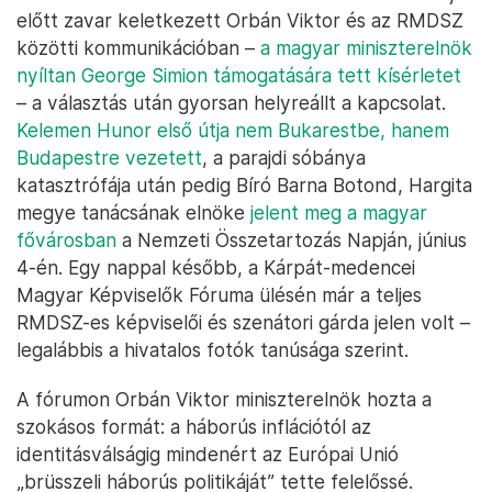
előtt zavar keletkezett Orbán Viktor és az RMDSZ
közötti kommunikációban –
a magyar miniszterelnök
nyíltan George Simion támogatására tett kísérletet
– a választás után gyorsan helyreállt a kapcsolat.
Kelemen Hunor első útja nem Bukarestbe, hanem
Budapestre vezetett
, a parajdi sóbánya
katasztrófája után pedig Bíró Barna Botond, Hargita
megye tanácsának elnöke
jelent meg a magyar
fővárosban
a Nemzeti Összetartozás Napján, június
4-én. Egy nappal később, a Kárpát-medencei
Magyar Képviselők Fóruma ülésén már a teljes
RMDSZ-es képviselői és szenátori gárda jelen volt –
legalábbis a hivatalos fotók tanúsága szerint.
A fórumon Orbán Viktor miniszterelnök hozta a
szokásos formát: a háborús inflációtól az
identitásválságig mindenért az Európai Unió
„brüsszeli háborús politikáját” tette felelőssé.