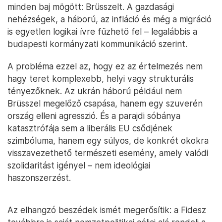
minden baj mögött: Brüsszelt. A gazdasági
nehézségek, a háború, az infláció és még a migráció
is egyetlen logikai ívre fűzhető fel – legalábbis a
budapesti kormányzati kommunikáció szerint.
A probléma ezzel az, hogy ez az értelmezés nem
hagy teret komplexebb, helyi vagy strukturális
tényezőknek. Az ukrán háború például nem
Brüsszel megelőző csapása, hanem egy szuverén
ország elleni agresszió. És a parajdi sóbánya
katasztrófája sem a liberális EU csődjének
szimbóluma, hanem egy súlyos, de konkrét okokra
visszavezethető természeti esemény, amely valódi
szolidaritást igényel – nem ideológiai
haszonszerzést.
Az elhangzó beszédek ismét megerősítik: a Fidesz