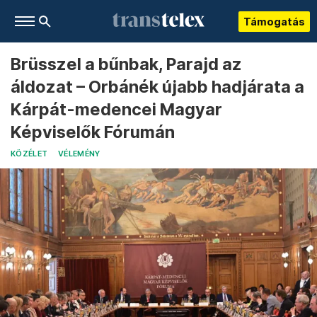
Támogatás
Brüsszel a bűnbak, Parajd az
áldozat – Orbánék újabb hadjárata a
Kárpát-medencei Magyar
Képviselők Fórumán
KÖZÉLET
VÉLEMÉNY