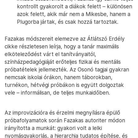
kontrollt gyakorolt a diákok felett – különösen
azok felett, akik már nem a Mikesbe, hanem a
Plugorba jártak, és csak hozzá tartoztak.
Fazakas módszereit elemezve az Átlátszó Erdély
cikke részletesen leírja, hogy a tanár maximális
elköteleződést várt el tanítványaitól,
színházpedagógiáját erőteljes fizikai és mentális
próbatételek jellemezték. Az Osonó tagjai gyakran
nemcsak iskolai órákon, hanem táborokban,
turnékon, hétvégi próbákon is együtt dolgoztak
vele – informálisan, de teljes munkaidőben.
Az improvizációra és érzelmi megnyílásra épülő
próbafolyamatok során Fazakas autoriter módon
irányította a munkát: gyakori volt a lelki
nyomásgyakorlás, a hierarchia tudatos építése, és