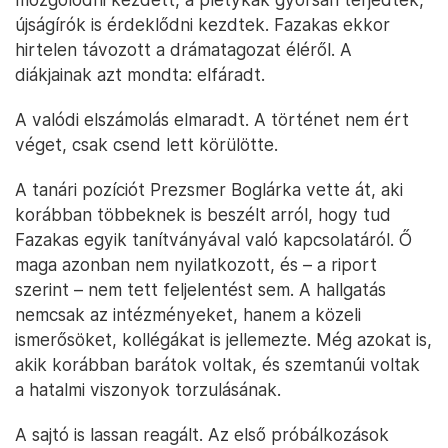
újságírók is érdeklődni kezdtek. Fazakas ekkor
hirtelen távozott a drámatagozat éléről. A
diákjainak azt mondta: elfáradt.
A valódi elszámolás elmaradt. A történet nem ért
véget, csak csend lett körülötte.
A tanári pozíciót Prezsmer Boglárka vette át, aki
korábban többeknek is beszélt arról, hogy tud
Fazakas egyik tanítványával való kapcsolatáról. Ő
maga azonban nem nyilatkozott, és – a riport
szerint – nem tett feljelentést sem. A hallgatás
nemcsak az intézményeket, hanem a közeli
ismerősöket, kollégákat is jellemezte. Még azokat is,
akik korábban barátok voltak, és szemtanúi voltak
a hatalmi viszonyok torzulásának.
A sajtó is lassan reagált. Az első próbálkozások