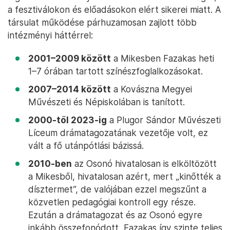
a fesztiválokon és előadásokon elért sikerei miatt. A
társulat működése párhuzamosan zajlott több
intézményi háttérrel:
2001–2009 között
a Mikesben Fazakas heti
1–7 órában tartott színészfoglalkozásokat.
2007–2014 között
a Kovászna Megyei
Művészeti és Népiskolában is tanított.
2000-től 2023-ig
a Plugor Sándor Művészeti
Líceum drámatagozatának vezetője volt, ez
vált a fő utánpótlási bázissá.
2010-ben
az Osonó hivatalosan is elköltözött
a Mikesből, hivatalosan azért, mert „kinőtték a
dísztermet”, de valójában ezzel megszűnt a
közvetlen pedagógiai kontroll egy része.
Ezután a drámatagozat és az Osonó egyre
inkább összefonódott, Fazakas így szinte teljes