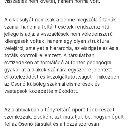
visszaélés nem kivétel, hanem norma volt.
A cikk súlyát nemcsak a benne megszólaló tanúk
száma, hanem a feltárt esetek rendszerszintű
jellege is adja: a visszaélések nem véletlenszerű
kilengések voltak, hanem egy olyan struktúra
velejárói, amelyet a hierarchia, az elszigetelés és a
totális kontroll jellemzett. A társulatban
évtizedeken át formálódó autoriter pedagógiai
gyakorlat a diákok számára egyszerre jelentett
elköteleződést és kiszolgáltatottságot – miközben
az Osonó külsőleg szakmai elismerések és
vastapsok közepette működött.
Az alábbiakban a tényfeltáró riport főbb részeit
szemlézzük. Elsőként azt mutatjuk be, hogyan épült
fel az Osonó társulat és a hozzá szorosan