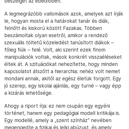
beszélget az ebédlőben.
A legmegrázóbb vallomások azok, amelyek azt írják
le, hogyan mosta el a határokat tanár és diák,
felnőtt és kiskorú között Fazakas. Többen
beszámoltak olyan esetről, amikor a rendező
szexuális töltetű közeledést tanúsított diákok –
főleg fiúk – felé. Volt, aki szerint ezek finom
manipulációk voltak, mások konkrét visszaéléseket
éltek át. A szituációkat nehezítette, hogy minden
kapcsolatot átszőtt a hierarchia: nehéz volt nemet
mondani annak, akitől az egész életük forgott. Egy
jó szerep, egy iskolai ajánlás, egy turné – vagy épp
a kizárás lehetősége.
Ahogy a riport írja: ez nem csupán egy egyéni
történet, hanem egy pedagógiai modell kritikája is.
Egy modellé, amely a „szent színház” nevében
megengedte a fizikai és lelki abúzust, és amely