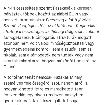
A 444 összesítése szerint Fazakasék sikeresen
pályáztak többek között az alábbi EU-s vagy
nemzeti programokra:
Egészség a jobb jövőért
,
Személyiségfejlesztés az oktatásban
,
Regionális
stratégiai összefogás az ifjúsági dolgozók szakmai
támogatására
. E támogatási struktúrák mögött
azonban nem volt valódi minőségbiztosítási vagy
gyermekvédelmi kontroll: sem a szülők, sem az
iskolák, sem a támogatók nem tudtak vagy nem
akartak rálátni arra, hogyan működött belülről az
Osonó.
A történet tehát nemcsak Fazakas Mihály
személyes felelősségéről szól, hanem arról is,
hogyan jöhetett létre és maradhatott fenn
évtizedekig egy olyan rendszer, amelyben
gyerekek és fiatalok kiszolgáltatottsága