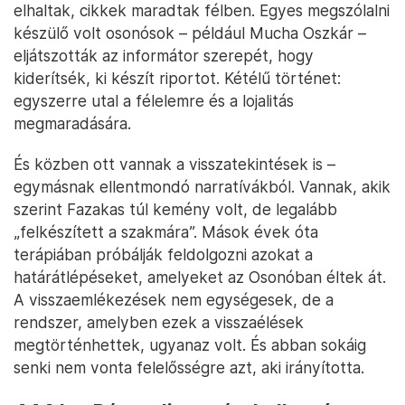
elhaltak, cikkek maradtak félben. Egyes megszólalni
készülő volt osonósok – például Mucha Oszkár –
eljátszották az informátor szerepét, hogy
kiderítsék, ki készít riportot. Kétélű történet:
egyszerre utal a félelemre és a lojalitás
megmaradására.
És közben ott vannak a visszatekintések is –
egymásnak ellentmondó narratívákból. Vannak, akik
szerint Fazakas túl kemény volt, de legalább
„felkészített a szakmára”. Mások évek óta
terápiában próbálják feldolgozni azokat a
határátlépéseket, amelyeket az Osonóban éltek át.
A visszaemlékezések nem egységesek, de a
rendszer, amelyben ezek a visszaélések
megtörténhettek, ugyanaz volt. És abban sokáig
senki nem vonta felelősségre azt, aki irányította.