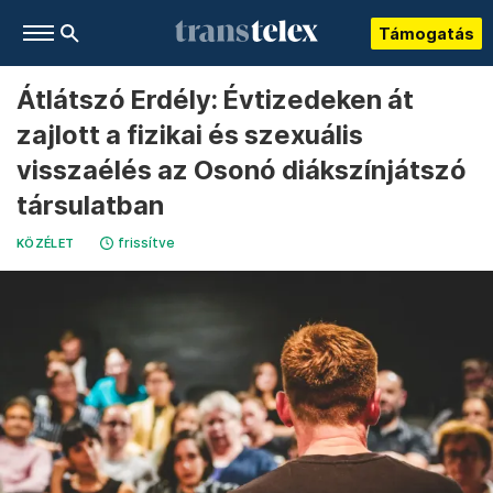
Támogatás
Átlátszó Erdély: Évtizedeken át
zajlott a fizikai és szexuális
visszaélés az Osonó diákszínjátszó
társulatban
frissítve
KÖZÉLET