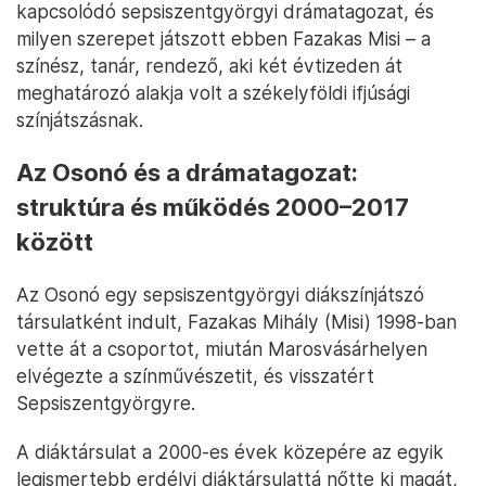
kapcsolódó sepsiszentgyörgyi drámatagozat, és
milyen szerepet játszott ebben Fazakas Misi – a
színész, tanár, rendező, aki két évtizeden át
meghatározó alakja volt a székelyföldi ifjúsági
színjátszásnak.
Az Osonó és a drámatagozat:
struktúra és működés 2000–2017
között
Az Osonó egy sepsiszentgyörgyi diákszínjátszó
társulatként indult, Fazakas Mihály (Misi) 1998-ban
vette át a csoportot, miután Marosvásárhelyen
elvégezte a színművészetit, és visszatért
Sepsiszentgyörgyre.
A diáktársulat a 2000-es évek közepére az egyik
legismertebb erdélyi diáktársulattá nőtte ki magát,