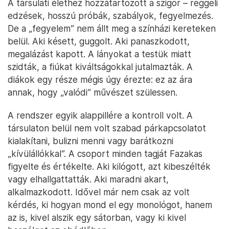
A társulati élethez hozzátartozott a szigor – reggeli
edzések, hosszú próbák, szabályok, fegyelmezés.
De a „fegyelem” nem állt meg a színházi kereteken
belül. Aki késett, guggolt. Aki panaszkodott,
megalázást kapott. A lányokat a testük miatt
szidták, a fiúkat kiváltságokkal jutalmazták. A
diákok egy része mégis úgy érezte: ez az ára
annak, hogy „valódi” művészet szülessen.
A rendszer egyik alappillére a kontroll volt. A
társulaton belül nem volt szabad párkapcsolatot
kialakítani, bulizni menni vagy barátkozni
„kívülállókkal”. A csoport minden tagját Fazakas
figyelte és értékelte. Aki kilógott, azt kibeszélték
vagy elhallgattatták. Aki maradni akart,
alkalmazkodott. Idővel már nem csak az volt
kérdés, ki hogyan mond el egy monológot, hanem
az is, kivel alszik egy sátorban, vagy ki kivel