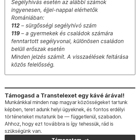
Segélyhívás esetén az alábbi számok
ingyenesen, éjjel-nappal elérhetők
Romániában:
112
– sürgősségi segélyhívó szám
119
– a gyermekek és családok számára
fenntartott segélyvonal, különösen családon
belüli erőszak esetén
Minden jelzés számít. A visszaélések feltárása
közös felelősség.
Támogasd a Transtelexet egy kávé árával!
Munkánkkal minden nap magyar közösségeket tartunk
képben, teret adunk helyi ügyeknek, és fontos erdélyi
történeteket mutatunk be — függetlenül, szabadon.
Ahhoz, hogy ezt továbbra is így tehessük, rád is
szükségünk van.