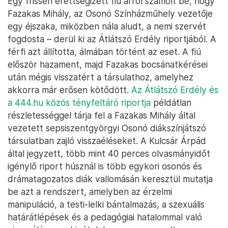
Egy frissen érettségizett fiú arról számolt be, hogy
Fazakas Mihály, az Osonó Színházműhely vezetője
egy éjszaka, miközben nála aludt, a nemi szervét
fogdosta – derül ki az Átlátszó Erdély riportjából. A
férfi azt állította, álmában történt az eset. A fiú
először hazament, majd Fazakas bocsánatkérései
után mégis visszatért a társulathoz, amelyhez
akkorra már erősen kötődött.
Az Átlátszó Erdély és
a 444.hu közös tényfeltáró riportja
példátlan
részletességgel tárja fel a Fazakas Mihály által
vezetett sepsiszentgyörgyi Osonó diákszínjátszó
társulatban zajló visszaéléseket. A Kulcsár Árpád
által jegyzett, több mint 40 perces olvasmányidőt
igénylő riport húsznál is több egykori osonós és
drámatagozatos diák vallomásán keresztül mutatja
be azt a rendszert, amelyben az érzelmi
manipuláció, a testi-lelki bántalmazás, a szexuális
határátlépések és a pedagógiai hatalommal való