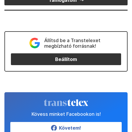
Támogatom
Állítsd be a Transtelexet
megbízható forrásnak!
Beállítom
Kövess minket Facebookon is!
Követem!