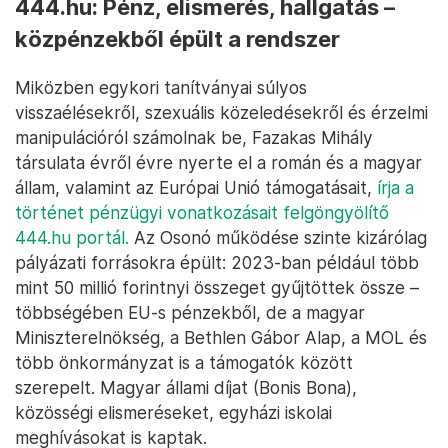
444.hu: Pénz, elismerés, hallgatás –
közpénzekből épült a rendszer
Miközben egykori tanítványai súlyos
visszaélésekről, szexuális közeledésekről és érzelmi
manipulációról számolnak be, Fazakas Mihály
társulata évről évre nyerte el a román és a magyar
állam, valamint az Európai Unió támogatásait,
írja a
történet pénzügyi vonatkozásait felgöngyölítő
444.hu portál.
Az Osonó működése szinte kizárólag
pályázati forrásokra épült: 2023-ban például több
mint 50 millió forintnyi összeget gyűjtöttek össze –
többségében EU-s pénzekből, de a magyar
Miniszterelnökség, a Bethlen Gábor Alap, a MOL és
több önkormányzat is a támogatók között
szerepelt. Magyar állami díjat (Bonis Bona),
közösségi elismeréseket, egyházi iskolai
meghívásokat is kaptak.