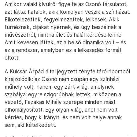
Amikor valaki kívülről figyelte az Osonó társulatot,
azt látta: fiatalok, akik komolyan veszik a színházat.
Elkötelezettek, fegyelmezettek, lelkesek. Akik
turnéznak, díjakat nyernek, és úgy beszélnek a
művészetről, mintha élet és halál kérdése lenne.
Amit kevesen láttak, az a belső dinamika volt – és
az a rendszer, amelyben ez a lelkesedés formát
öltött.
A Kulcsár Árpád által jegyzett tényfeltáró riportból
kirajzolódik: az Osonó nem csupán egy színházi
műhely volt, hanem egy zárt világ, amelynek
szabályai egyre szigorúbbak lettek, miközben a
vezető, Fazakas Mihály szerepe minden mást
elhomályosított. Egy olyan világ, ahol nem volt
kérdés, hogy ki irányít, és nem volt helye annak
sem, aki kételkedett.