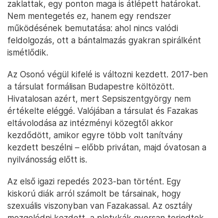
zaklattak, egy ponton maga is átlépett határokat.
Nem mentegetés ez, hanem egy rendszer
működésének bemutatása: ahol nincs valódi
feldolgozás, ott a bántalmazás gyakran spirálként
ismétlődik.
Az Osonó végül kifelé is változni kezdett. 2017-ben
a társulat formálisan Budapestre költözött.
Hivatalosan azért, mert Sepsiszentgyörgy nem
értékelte eléggé. Valójában a társulat és Fazakas
eltávolodása az intézményi közegtől akkor
kezdődött, amikor egyre több volt tanítvány
kezdett beszélni – előbb privátan, majd óvatosan a
nyilvánosság előtt is.
Az első igazi repedés 2023-ban történt. Egy
kiskorú diák arról számolt be társainak, hogy
szexuális viszonyban van Fazakassal. Az osztály
mozgolódni kezdett, a pletykák gyorsan terjedtek,