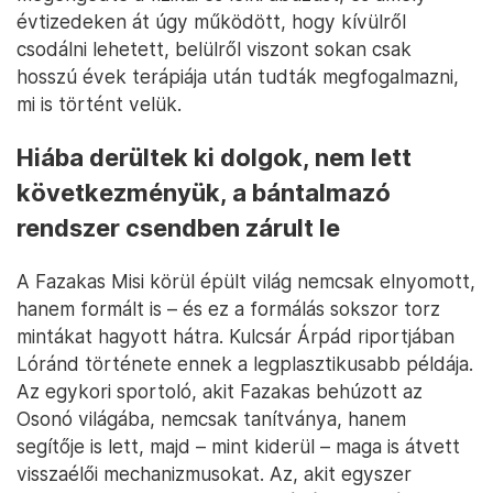
évtizedeken át úgy működött, hogy kívülről
csodálni lehetett, belülről viszont sokan csak
hosszú évek terápiája után tudták megfogalmazni,
mi is történt velük.
Hiába derültek ki dolgok, nem lett
következményük, a bántalmazó
rendszer csendben zárult le
A Fazakas Misi körül épült világ nemcsak elnyomott,
hanem formált is – és ez a formálás sokszor torz
mintákat hagyott hátra. Kulcsár Árpád riportjában
Lóránd története ennek a legplasztikusabb példája.
Az egykori sportoló, akit Fazakas behúzott az
Osonó világába, nemcsak tanítványa, hanem
segítője is lett, majd – mint kiderül – maga is átvett
visszaélői mechanizmusokat. Az, akit egyszer