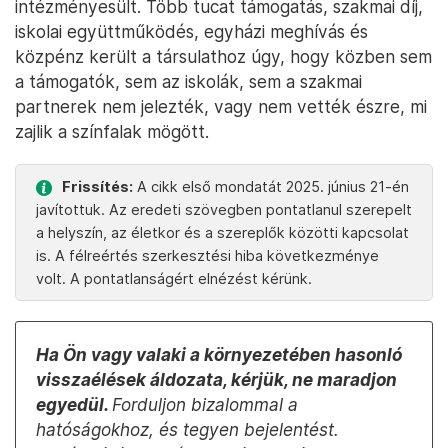
intézményesült. Több tucat támogatás, szakmai díj,
iskolai együttműködés, egyházi meghívás és
közpénz került a társulathoz úgy, hogy közben sem
a támogatók, sem az iskolák, sem a szakmai
partnerek nem jelezték, vagy nem vették észre, mi
zajlik a színfalak mögött.
Frissítés:
A cikk első mondatát 2025. június 21-én
javítottuk. Az eredeti szövegben pontatlanul szerepelt
a helyszín, az életkor és a szereplők közötti kapcsolat
is. A félreértés szerkesztési hiba következménye
volt. A pontatlanságért elnézést kérünk.
Ha Ön vagy valaki a környezetében hasonló
visszaélések áldozata, kérjük, ne maradjon
egyedül.
Forduljon bizalommal a
hatóságokhoz, és tegyen bejelentést.