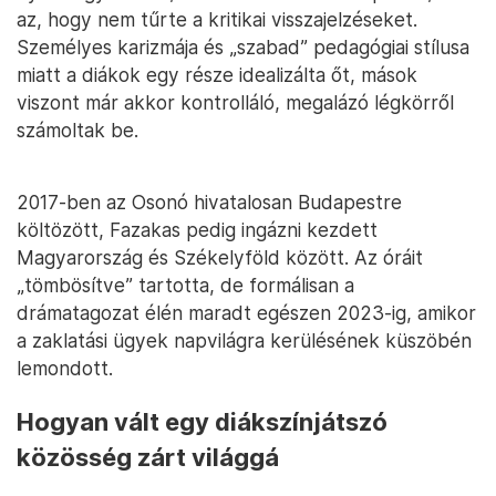
az, hogy nem tűrte a kritikai visszajelzéseket.
Személyes karizmája és „szabad” pedagógiai stílusa
miatt a diákok egy része idealizálta őt, mások
viszont már akkor kontrolláló, megalázó légkörről
számoltak be.
2017-ben az Osonó hivatalosan Budapestre
költözött, Fazakas pedig ingázni kezdett
Magyarország és Székelyföld között. Az óráit
„tömbösítve” tartotta, de formálisan a
drámatagozat élén maradt egészen 2023-ig, amikor
a zaklatási ügyek napvilágra kerülésének küszöbén
lemondott.
Hogyan vált egy diákszínjátszó
közösség zárt világgá