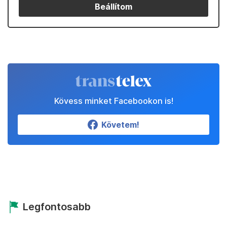
Beállítom
Kövess minket Facebookon is!
Követem!
Legfontosabb