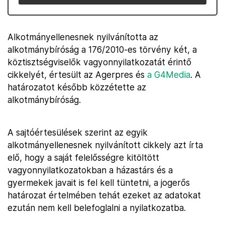
Alkotmányellenesnek nyilvánította az
alkotmánybíróság a 176/2010-es törvény két, a
köztisztségviselők vagyonnyilatkozatát érintő
cikkelyét, értesült az Agerpres és
a G4Media
. A
határozatot később közzétette az
alkotmánybíróság.
A sajtóértesülések szerint az egyik
alkotmányellenesnek nyilvánított cikkely azt írta
elő, hogy a saját felelősségre kitöltött
vagyonnyilatkozatokban a házastárs és a
gyermekek javait is fel kell tüntetni, a jogerős
határozat értelmében tehát ezeket az adatokat
ezután nem kell belefoglalni a nyilatkozatba.