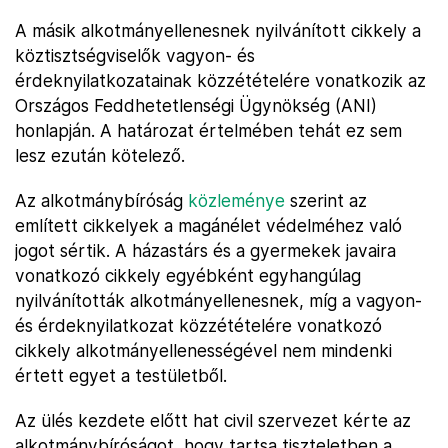
A másik alkotmányellenesnek nyilvánított cikkely a
köztisztségviselők vagyon- és
érdeknyilatkozatainak közzétételére vonatkozik az
Országos Feddhetetlenségi Ügynökség (ANI)
honlapján. A határozat értelmében tehát ez sem
lesz ezután kötelező.
Az alkotmánybíróság
közleménye
szerint az
említett cikkelyek a magánélet védelméhez való
jogot sértik. A házastárs és a gyermekek javaira
vonatkozó cikkely egyébként egyhangúlag
nyilvánították alkotmányellenesnek, míg a vagyon-
és érdeknyilatkozat közzétételére vonatkozó
cikkely alkotmányellenességével nem mindenki
értett egyet a testületből.
Az ülés kezdete előtt hat civil szervezet kérte az
alkotmánybíróságot, hogy tartsa tiszteletben a