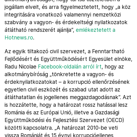
jogállam elveit, és arra figyelmeztetett, hogy „a köz
integritására vonatkozó valamennyi nemzetközi
szabvány a vagyon- és érdekeltségi nyilatkozatok
átlátható rendszerét ajánlja”,
emlékeztetett a
Hotnews.ro
.
Az egyik tiltakozó civil szervezet, a Fenntartható
Fejlődésért és Együttműködésért Egyesület elnöke,
Radu Nicolae
Facebook-oldalán arról írt
, hogy az
alkotmánybíróság „tönkretette a vagyon- és
érdeknyilatkozatokat – a korrupció ellenőrzésének
egyetlen civil eszközét és szabad utat adott az
átláthatatlan és jogellenes meggazdagodásnak”. Azt
is hozzátette, hogy a határozat rossz hatással lesz
Románia és az Európai Unió, illetve a Gazdasági
Együttműködési és Fejlesztési Szervezet (OECD)
közötti kapcsolatra. „A határozat 2010-be veti
vissza Romániát és 15 évnyi korrupcióellenes