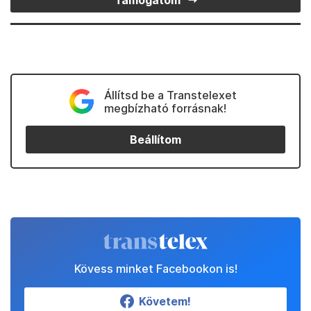
Támogatom
Állítsd be a Transtelexet
megbízható forrásnak!
Beállítom
Kövess minket Facebookon is!
Követem!