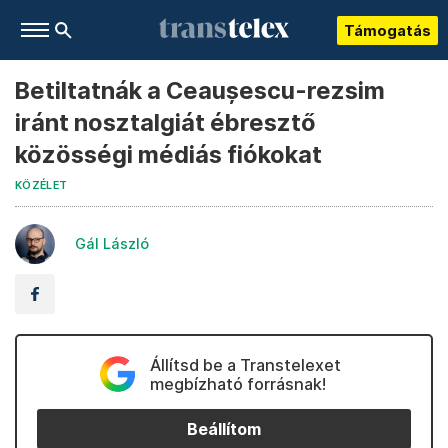
Támogatás
Betiltatnák a Ceaușescu-rezsim
iránt nosztalgiát ébresztő
közösségi médiás fiókokat
KÖZÉLET
Gál László
Állítsd be a Transtelexet
megbízható forrásnak!
Beállítom