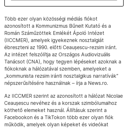
Több ezer olyan közösségi médiás fiókot
azonosított a Kommunizmus Bűneit Kutató és a
Román Száműzöttek Emlékét Ápoló Intézet
(IICCMER), amelyek igyekeznek nosztalgiát
ébreszteni az 1990. előtti Ceaușescu-rezsim iránt.
Az intézet felszólítja az Országos Audiovizuális
Tanácsot (CNA), hogy tegyen lépéseket azoknak a
fiókoknak a hálózatával szemben, amelyeket a
„kommunista rezsim iránti nosztalgikus narratívák”
népszerűsítésére használnak – írja a News.ro.
Az IICCMER szerint az azonosított a hálózat Nicolae
Ceaușescu nevéhez és a korszak szimbólumaihoz
köthető elemeket használ. Állításuk szerint a
Facebookon és a TikTokon több ezer olyan fiók
működik, amelyek olyan képeket és videókat