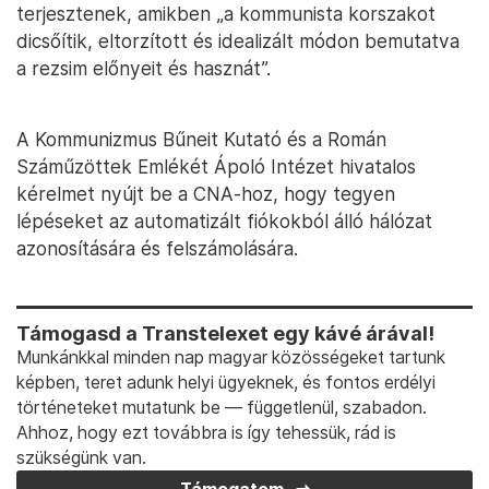
terjesztenek, amikben „a kommunista korszakot
dicsőítik, eltorzított és idealizált módon bemutatva
a rezsim előnyeit és hasznát”.
A Kommunizmus Bűneit Kutató és a Román
Száműzöttek Emlékét Ápoló Intézet hivatalos
kérelmet nyújt be a CNA-hoz, hogy tegyen
lépéseket az automatizált fiókokból álló hálózat
azonosítására és felszámolására.
Támogasd a Transtelexet egy kávé árával!
Munkánkkal minden nap magyar közösségeket tartunk
képben, teret adunk helyi ügyeknek, és fontos erdélyi
történeteket mutatunk be — függetlenül, szabadon.
Ahhoz, hogy ezt továbbra is így tehessük, rád is
szükségünk van.