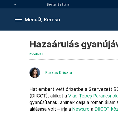
Berta, Bettina
Menü
Kereső
Hazaárulás gyanújáv
KÖZÉLET
Farkas Kriszta
Hat embert vett őrizetbe a Szervezett Bű
(DIICOT), akiket a
Vlad Țepeș Parancsnok
gyanúsítanak, aminek célja a román állam
aláásása volt – írja a
News.ro
a
DIICOT köz