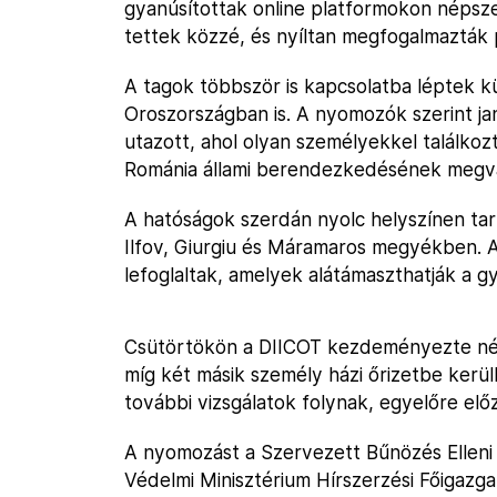
gyanúsítottak online platformokon népsz
tettek közzé, és nyíltan megfogalmazták p
A tagok többször is kapcsolatba léptek k
Oroszországban is. A nyomozók szerint j
utazott, ahol olyan személyekkel találkoz
Románia állami berendezkedésének megvált
A hatóságok szerdán nyolc helyszínen tar
Ilfov, Giurgiu és Máramaros megyékben. A
lefoglaltak, amelyek alátámaszthatják a 
Csütörtökön a DIICOT kezdeményezte négy
míg két másik személy házi őrizetbe kerü
további vizsgálatok folynak, egyelőre elő
A nyomozást a Szervezett Bűnözés Elleni 
Védelmi Minisztérium Hírszerzési Főigazg