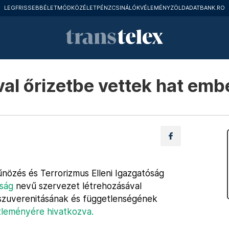
LEGFRISSEBB
ÉLETMÓD
KÖZÉLET
PÉNZCSINÁLÓK
VÉLEMÉNY
ZÖLD
ADATBANK.RO
al őrizetbe vettek hat emb
nözés és Terrorizmus Elleni Igazgatóság
ság
nevű szervezet létrehozásával
 szuverenitásának és függetlenségének
leményére hivatkozva.