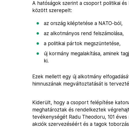
A hatóságok szerint a csoport politikai és 
között szerepelt:
az ország kiléptetése a NATO-ból,
az alkotmányos rend felszámolása,
a politikai pártok megszüntetése,
új kormány megalakítása, aminek tagj
ki.
Ezek mellett egy új alkotmány elfogadását
himnuszának megváltoztatását is tervezté
Kiderült, hogy a csoport felépítése katonai
meghatároztak és rendelkeztek végrehajtó
tevékenységét Radu Theodoru, 101 éves n
akciók szervezéséért és a tagok toborzásá