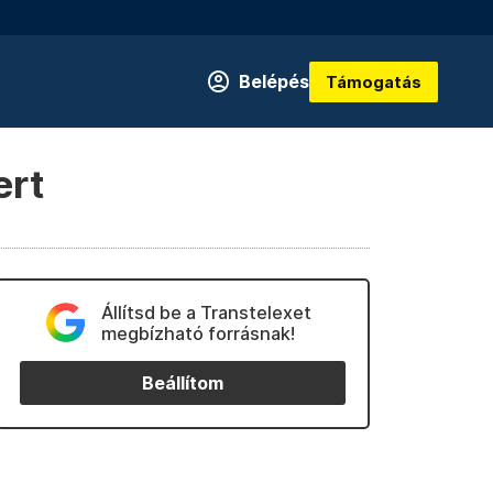
Belépés
Támogatás
ert
Állítsd be a Transtelexet
megbízható forrásnak!
Beállítom