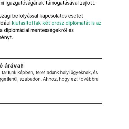
mi Igazgatóságának támogatásával zajlott.
szági befolyással kapcsolatos esetet
ldául
kiutasítottak két orosz diplomatát is az
a diplomáciai mentességekről és
ményt.
 árával!
artunk képben, teret adunk helyi ügyeknek, és
ggetlenül, szabadon. Ahhoz, hogy ezt továbbra