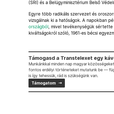
(SRI) és a Belügyminisztérium Belső Védel
Egyre több radikális szervezet és oroszor
vizsgálnak ki a hatóságok. A napokban pé
országból
, mivel tevékenységük sértette 
kiváltságokról szóló, 1961-es bécsi egyez
Támogasd a Transtelexet egy kávé
Munkánkkal minden nap magyar közösségeket t
fontos erdélyi történeteket mutatunk be — fü
is így tehessük, rád is szükségünk van.
Támogatom