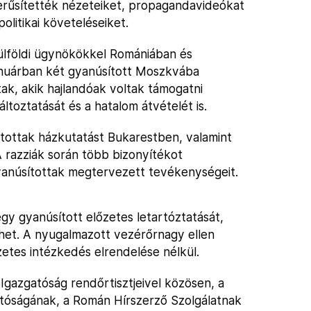
erűsítették nézeteiket, propagandavideókat
olitikai követeléseiket.
ülföldi ügynökökkel Romániában és
anuárban két gyanúsított Moszkvába
tak, akik hajlandóak voltak támogatni
oztatását és a hatalom átvételét is.
tottak házkutatást Bukarestben, valamint
 razziák során több bizonyítékot
gyanúsítottak megtervezett tevékenységeit.
 gyanúsított előzetes letartóztatását,
lhet. A nyugalmazott vezérőrnagy ellen
zetes intézkedés elrendelése nélkül.
Igazgatóság rendőrtisztjeivel közösen, a
atóságának, a Román Hírszerző Szolgálatnak