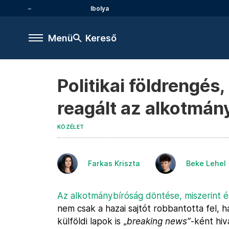
Ibolya
Menü
Kereső
Politikai földrengés, 
reagált az alkotmán
KÖZÉLET
Farkas Kriszta
Beke Lehel
Az alkotmánybíróság döntése, miszerint ér
nem csak a hazai sajtót robbantotta fel,
külföldi lapok is „
breaking news”
-ként hiv