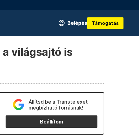
Belépés
Támogatás
 a világsajtó is
Állítsd be a Transtelexet
megbízható forrásnak!
Beállítom