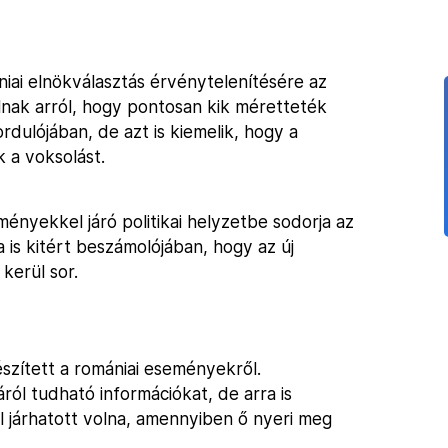
niai elnökválasztás érvénytelenítésére az
ak arról, hogy pontosan kik méretteték
dulójában, de azt is kiemelik, hogy a
 a voksolást.
ényekkel járó politikai helyzetbe sodorja az
a is kitért beszámolójában, hogy az új
kerül sor.
észített a romániai eseményekről.
l tudható információkat, de arra is
 járhatott volna, amennyiben ő nyeri meg