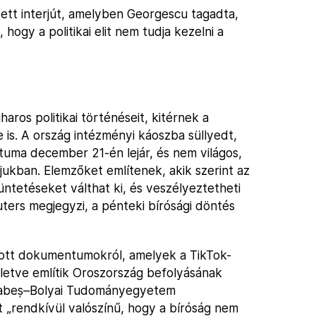
tett interjút, amelyben Georgescu tagadta,
hogy a politikai elit nem tudja kezelni a
aros politikai történéseit, kitérnek a
is. A ország intézményi káoszba süllyedt,
átuma december 21-én lejár, és nem világos,
ójukban. Elemzőket említenek, akik szerint az
tüntetéseket válthat ki, és veszélyeztetheti
ters megjegyzi, a pénteki bírósági döntés
ott dokumentumokról, amelyek a TikTok-
lletve említik Oroszország befolyásának
a Babeș–Bolyai Tudományegyetem
nt „rendkívül valószínű, hogy a bíróság nem