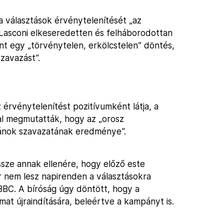
i a választások érvénytelenítését „az
 Lasconi elkeseredetten és felháborodottan
int egy „törvénytelen, erkölcstelen” döntés,
zavazást”.
z érvénytelenítést pozitívumként látja, a
l megmutatták, hogy az „orosz
mánok szavazatának eredménye”.
sze annak ellenére, hogy előző este
r nem lesz napirenden a választásokra
 BBC. A bíróság úgy döntött, hogy a
mat újraindítására, beleértve a kampányt is.