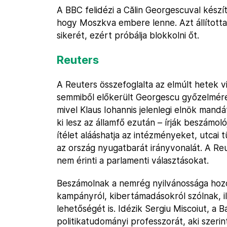
A BBC felidézi a Călin Georgescuval készí
hogy Moszkva embere lenne. Azt állította, 
sikerét, ezért próbálja blokkolni őt.
Reuters
A Reuters összefoglalta az elmúlt hetek vih
semmiből előkerült Georgescu győzelmére 
mivel Klaus Iohannis jelenlegi elnök mand
ki lesz az államfő ezután – írják beszámol
ítélet alááshatja az intézményeket, utcai 
az ország nyugatbarát irányvonalát. A Reu
nem érinti a parlamenti választásokat.
Beszámolnak a nemrég nyilvánossága hoz
kampányról, kibertámadásokról szólnak, i
lehetőségét is. Idézik Sergiu Miscoiut, 
politikatudományi professzorát, aki szeri