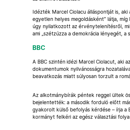
Idézték Marcel Ciolacu álláspontját is, ak
egyetlen helyes megoldásként” látja, míg
úgy nyilatkozott az érvénytelenítésről, m
ami „szétzúzza a demokrácia lényegét, a s
BBC
A BBC szintén idézi Marcel Ciolacut, aki a
dokumentumok nyilvánosságra hozataláva
beavatkozás miatt súlyosan torzult a ro
Az alkotmánybírák péntek reggel ültek ös
bejelentették: a második forduló előtt má
gyakorolt külső befolyás kérdése – írja a
kormányt felkéri az egész választási folya