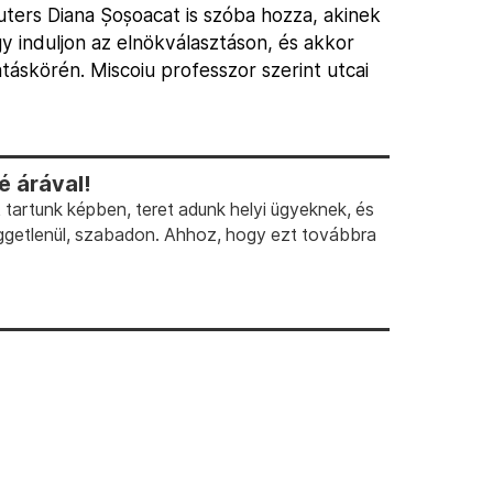
euters Diana Șoșoacat is szóba hozza, akinek
y induljon az elnökválasztáson, és akkor
atáskörén. Miscoiu professzor szerint utcai
 árával!
artunk képben, teret adunk helyi ügyeknek, és
ggetlenül, szabadon. Ahhoz, hogy ezt továbbra