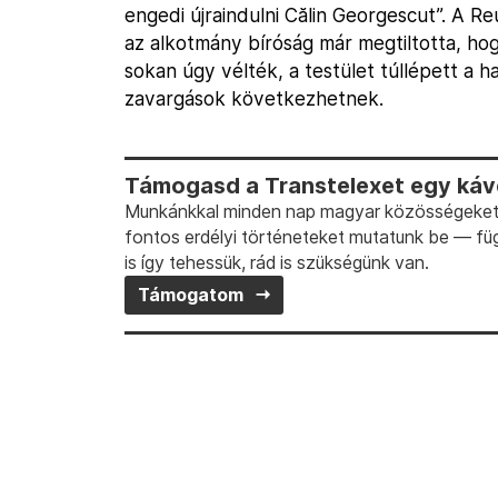
engedi újraindulni Călin Georgescut”. A R
az alkotmány bíróság már megtiltotta, hog
sokan úgy vélték, a testület túllépett a h
zavargások következhetnek.
Támogasd a Transtelexet egy kávé
Munkánkkal minden nap magyar közösségeket t
fontos erdélyi történeteket mutatunk be — fü
is így tehessük, rád is szükségünk van.
Támogatom