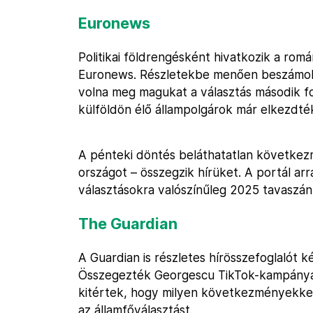
Euronews
Politikai földrengésként hivatkozik a romá
Euronews. Részletekbe menően beszámoln
volna meg magukat a választás második for
külföldön élő állampolgárok már elkezdték
A pénteki döntés beláthatatlan következm
országot – összegzik hírüket. A portál arr
választásokra valószínűleg 2025 tavaszán 
The Guardian
A Guardian is részletes hírösszefoglalót k
Összegezték Georgescu TikTok-kampányáró
kitértek, hogy milyen következményekkel
az államfőválasztást.