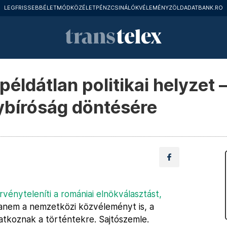
LEGFRISSEBB
ÉLETMÓD
KÖZÉLET
PÉNZCSINÁLÓK
VÉLEMÉNY
ZÖLD
ADATBANK.RO
példátlan politikai helyzet –
ybíróság döntésére
vényteleníti a romániai elnökválasztást,
 hanem a nemzetközi közvéleményt is, a
atkoznak a történtekre. Sajtószemle.