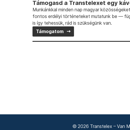
Támogasd a Transtelexet egy kávé
Munkánkkal minden nap magyar közösségeket t
fontos erdélyi történeteket mutatunk be — fü
is így tehessük, rád is szükségünk van.
Támogatom
© 2026 Transtelex – Van Má