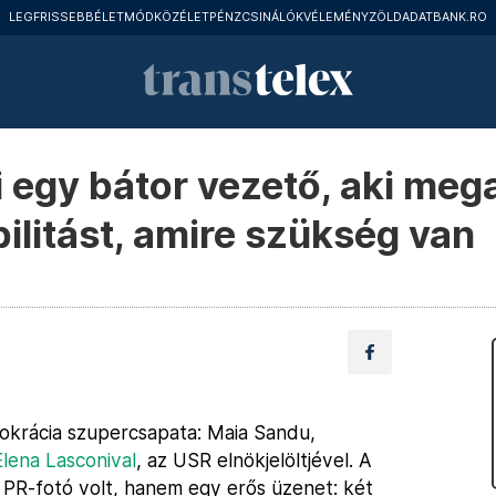
LEGFRISSEBB
ÉLETMÓD
KÖZÉLET
PÉNZCSINÁLÓK
VÉLEMÉNY
ZÖLD
ADATBANK.RO
 egy bátor vezető, aki meg
ilitást, amire szükség van
okrácia szupercsapata: Maia Sandu,
Elena Lasconival
, az USR elnökjelöltjével. A
 PR-fotó volt, hanem egy erős üzenet: két