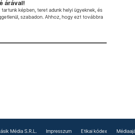
 árával!
artunk képben, teret adunk helyi ügyeknek, és
ggetlenül, szabadon. Ahhoz, hogy ezt továbbra
sik Média S.R.L.
Impresszum
Etikai kódex
Médiaajá