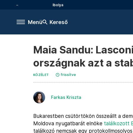
Ibolya
Menü
Kereső
Maia Sandu: Lasconi
országnak azt a stab
frissítve
KÖZÉLET
Farkas Kriszta
Bukarestben csütörtökön összeállt a dem
Moldova nyugatbarát elnöke
találkozott 
találkozó nemcsak egy protokollmosolyos