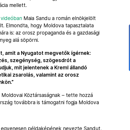
cia mellett.
 videóban
Maia Sandu a román elnökjelölt
élt. Elmondta, hogy Moldova tapasztalata
ára is: az orosz propaganda és a gazdasági
nyeg alá söpörni.
got, amit a Nyugatot megvetők ígérnek:
ezés, szegénység, szögesdrót a
djuk, mit jelentenek a Kreml állandó
ikai zsarolás, valamint az orosz
nkön.”
a Moldovai Köztársaságnak – tette hozzá
rszág továbbra is támogatni fogja Moldova
l, egyenesen példaképének nevezte Sandut,