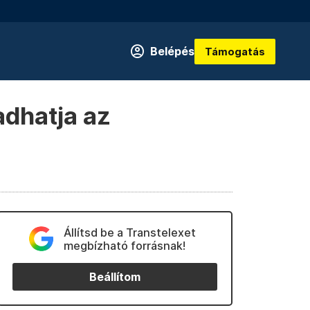
Belépés
Támogatás
adhatja az
Állítsd be a Transtelexet
megbízható forrásnak!
Beállítom