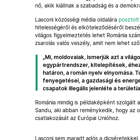
nő, akik kiállnak a szabadság és a demokrá
Lasconi közösségi média oldalára
posztolt
hitelességéről és elköteleződéséről besz
világos figyelmeztetés lehet Románia szám
zsarolás valós veszély, amit nem lehet sző
„Mi, moldovaiak, ismerjük azt a vilá
egypártrendszer, kitelepítések, éh
határon, a román nyelv elnyomása. Tu
fenyegetései, a gazdasági és energet
csapatok illegális jelenléte a területü
Románia mindig is példaképként szolgált 
Sandu, aki abban reménykedik, hogy az o
csatlakozását az Európai Unióhoz.
Lasconi sem maradt adós a dicséretekke