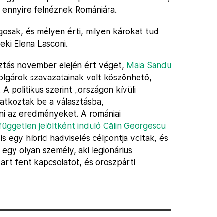
 ennyire felnéznek Romániára.
gosak, és mélyen érti, milyen károkat tud
eki Elena Lasconi.
ztás november elején ért véget,
Maia Sandu
olgárok szavazatainak volt köszönhető,
 A politikus szerint „országon kívüli
atkoztak be a választásba,
ani az eredményeket. A romániai
független jelöltként induló Călin Georgescu
 is egy hibrid hadviselés célpontja voltak, és
egy olyan személy, aki legionárius
art fent kapcsolatot, és oroszpárti