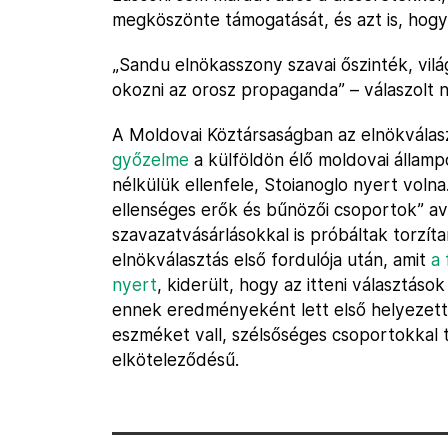
megköszönte támogatását, és azt is, hogy
„Sandu elnökasszony szavai őszinték, vilá
okozni az orosz propaganda” – válaszolt n
A Moldovai Köztársaságban az elnökválas
győzelme
a külföldön élő moldovai államp
nélkülük ellenfele, Stoianoglo nyert volna.
ellenséges erők és bűnözői csoportok” av
szavazatvásárlásokkal is próbáltak torzít
elnökválasztás első fordulója után, amit
a 
nyert
, kiderült, hogy az itteni választások
ennek eredményeként lett első helyezett 
eszméket vall, szélsőséges csoportokkal t
elköteleződésű.