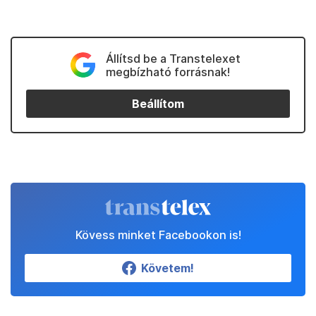
Állítsd be a Transtelexet
megbízható forrásnak!
Beállítom
Kövess minket Facebookon is!
Követem!