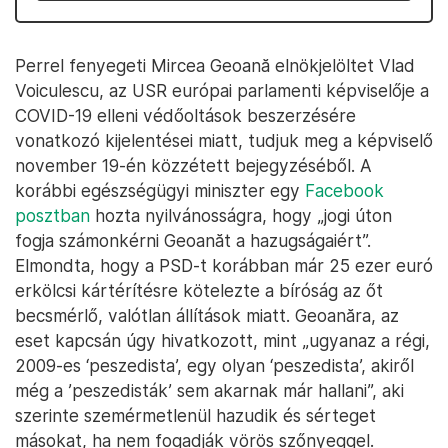
Perrel fenyegeti Mircea Geoană elnökjelöltet Vlad
Voiculescu, az USR európai parlamenti képviselője a
COVID-19 elleni védőoltások beszerzésére
vonatkozó kijelentései miatt, tudjuk meg a képviselő
november 19-én közzétett bejegyzéséből. A
korábbi egészségügyi miniszter egy
Facebook
posztban
hozta nyilvánosságra, hogy „jogi úton
fogja számonkérni Geoanăt a hazugságaiért”.
Elmondta, hogy a PSD-t korábban már 25 ezer euró
erkölcsi kártérítésre kötelezte a bíróság az őt
becsmérlő, valótlan állítások miatt. Geoanăra, az
eset kapcsán úgy hivatkozott, mint „ugyanaz a régi,
2009-es ‘peszedista’, egy olyan ‘peszedista’, akiről
még a ’peszedisták’ sem akarnak már hallani”, aki
szerinte szemérmetlenül hazudik és sérteget
másokat, ha nem fogadják vörös szőnyeggel.