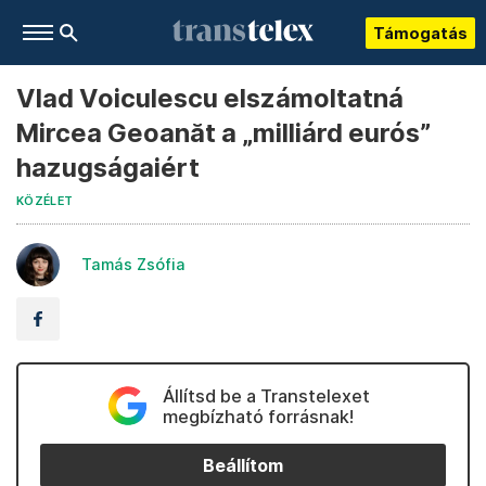
Támogatás
Vlad Voiculescu elszámoltatná
Mircea Geoanăt a „milliárd eurós”
hazugságaiért
KÖZÉLET
Tamás Zsófia
Állítsd be a Transtelexet
megbízható forrásnak!
Beállítom