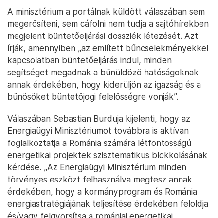
A minisztérium a portálnak küldött válaszában sem
megerősíteni, sem cáfolni nem tudja a sajtóhírekben
megjelent büntetőeljárási dossziék létezését. Azt
írják, amennyiben „az említett bűncselekményekkel
kapcsolatban büntetőeljárás indul, minden
segítséget megadnak a bűnüldöző hatóságoknak
annak érdekében, hogy kiderüljön az igazság és a
bűnösöket büntetőjogi felelősségre vonják”.
Válaszában Sebastian Burduja kijelenti, hogy az
Energiaügyi Minisztériumot továbbra is aktívan
foglalkoztatja a Románia számára létfontosságú
energetikai projektek szisztematikus blokkolásának
kérdése. „Az Energiaügyi Minisztérium minden
törvényes eszközt felhasználva megtesz annak
érdekében, hogy a kormányprogram és Románia
energiastratégiájának teljesítése érdekében feloldja
és/vagy felgyorsítsa a romániai energetikai