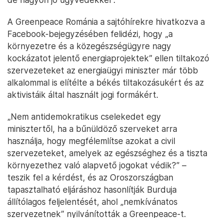
A Greenpeace Románia a sajtóhírekre hivatkozva a
Facebook-bejegyzésében felidézi, hogy „a
környezetre és a közegészségügyre nagy
kockázatot jelentő energiaprojektek” ellen tiltakozó
szervezeteket az energiaügyi miniszter már több
alkalommal is elítélte a békés tiltakozásukért és az
aktivistáik által használt jogi formákért.
„Nem antidemokratikus cselekedet egy
minisztertől, ha a bűnüldöző szerveket arra
használja, hogy megfélemlítse azokat a civil
szervezeteket, amelyek az egészséghez és a tiszta
környezethez való alapvető jogokat védik?” –
teszik fel a kérdést, és az Oroszországban
tapasztalható eljáráshoz hasonlítják Burduja
állítólagos feljelentését, ahol „nemkívánatos
szervezetnek” nyilvánították a Greenpeace-t.