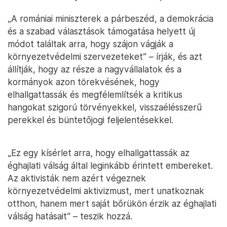
„A romániai miniszterek a párbeszéd, a demokrácia
és a szabad választások támogatása helyett új
módot találtak arra, hogy szájon vágják a
környezetvédelmi szervezeteket” – írják, és azt
állítják, hogy az része a nagyvállalatok és a
kormányok azon törekvésének, hogy
elhallgattassák és megfélemlítsék a kritikus
hangokat szigorú törvényekkel, visszaélésszerű
perekkel és büntetőjogi feljelentésekkel.
„Ez egy kísérlet arra, hogy elhallgattassák az
éghajlati válság által leginkább érintett embereket.
Az aktivisták nem azért végeznek
környezetvédelmi aktivizmust, mert unatkoznak
otthon, hanem mert saját bőrükön érzik az éghajlati
válság hatásait” – teszik hozzá.