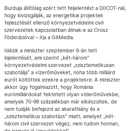
Burduja állítólag azért tett feljelentést a DIICOT-nál,
hogy kivizsgálják, az energetikai projektek
fejlesztését ellenző környezetvédelmi civil
szervezetek kapcsolatban állnak-e az Orosz
Föderációval – írja a G4Media.
Idézik a miniszter szeptember 6-án tett
kijelentését, ami szerint „két-három”
környezetvédelmi szervezet „szisztematikusan
szabotálja” a vízerőműveket, noha több milliárd
eurót költöttek ezekre a projektekre. A miniszter
akkor úgy fogalmazott, hogy Románia
eurómilliárdokat fektetett olyan vízierőművekbe,
amelyek 70-98 százalékban már elkészültek, de
nem tudják befejezni az akarathiány és a
„szisztematikus szabotázs” miatt, amelyet „két-
három civil szervezet végez, nem tudom honnan,
de nagyon jó ügyvédekkel”.