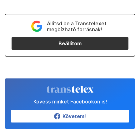
Állítsd be a Transtelexet
megbízható forrásnak!
Beállítom
Kövess minket Facebookon is!
Követem!