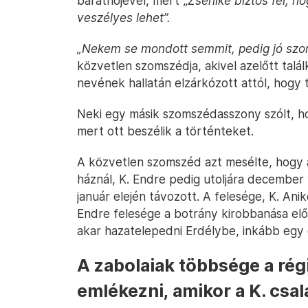
barátnőjével, mert „
Zsenike biztos fél, h
veszélyes lehet”.
„Nekem se mondott semmit, pedig jó sz
közvetlen szomszédja, akivel azelőtt talá
nevének hallatán elzárkózott attól, hogy 
Neki egy másik szomszédasszony szólt, ho
mert ott beszélik a történteket.
A közvetlen szomszéd azt mesélte, hogy 
háznál, K. Endre pedig utoljára december
január elején távozott. A felesége, K. Ani
Endre felesége a botrány kirobbanása el
akar hazatelepedni Erdélybe, inkább egy 
A zabolaiak többsége a rég
emlékezni, amikor a K. csa