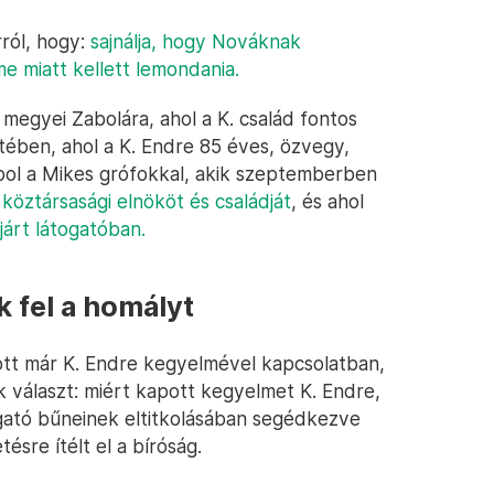
rról, hogy:
sajnálja, hogy Nováknak
e miatt kellett lemondania.
megyei Zabolára, ahol a K. család fontos
tében, ahol a K. Endre 85 éves, özvegy,
pol a Mikes grófokkal, akik szeptemberben
köztársasági elnököt és családját
, és ahol
járt látogatóban.
 fel a homályt
ott már K. Endre kegyelmével kapcsolatban,
választ: miért kapott kegyelmet K. Endre,
zgató bűneinek eltitkolásában segédkezve
sre ítélt el a bíróság.