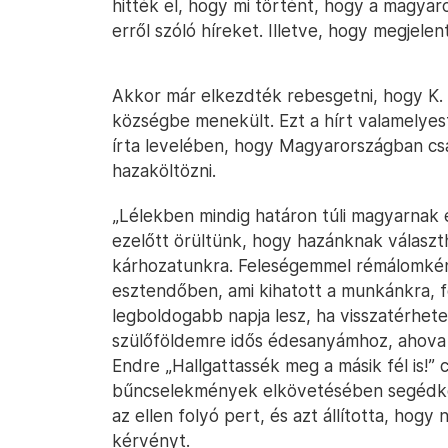
hitték el, hogy mi történt, hogy a magyar
erről szóló híreket. Illetve, hogy megjele
Akkor már elkezdték rebesgetni, hogy K. E
községbe menekült. Ezt a hírt valamelyest
írta levelében, hogy Magyarországban cs
hazaköltözni.
„Lélekben mindig határon túli magyarnak
ezelőtt örültünk, hogy hazánknak választ
kárhozatunkra. Feleségemmel rémálomkén
esztendőben, ami kihatott a munkánkra, 
legboldogabb napja lesz, ha visszatérhete
szülőföldemre idős édesanyámhoz, ahova t
Endre „Hallgattassék meg a másik fél is!”
bűncselekmények elkövetésében segédkez
az ellen folyó pert, és azt állította, hog
kérvényt.