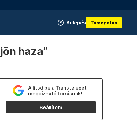
Belépés
Támogatás
öjjön haza”
Állítsd be a Transtelexet
megbízható forrásnak!
Beállítom