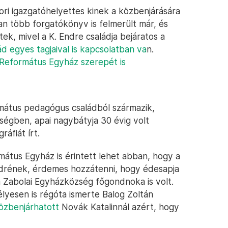
ri igazgatóhelyettes kinek a közbenjárására
an több forgatókönyv is felmerült már, és
ek, mivel a K. Endre családja bejáratos a
d egyes tagjaival is kapcsolatban va
n.
Református Egyház szerepét is
ormátus pedagógus családból származik,
ségben, apai nagybátyja 30 évig volt
áfiát írt.
mátus Egyház is érintett lehet abban, hogy a
ndrének, érdemes hozzátenni, hogy édesapja
 Zabolai Egyházközség főgondnoka is volt.
élyesen is régóta ismerte Balog Zoltán
közbenjárhatott
Novák Katalinnál azért, hogy