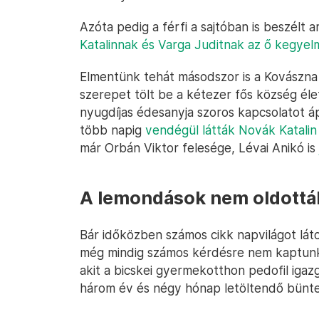
Azóta pedig a férfi a sajtóban is beszélt a
Katalinnak és Varga Juditnak az ő kegyelm
Elmentünk tehát másodszor is a Kovászna 
szerepet tölt be a kétezer fős község éle
nyugdíjas édesanyja szoros kapcsolatot á
több napig
vendégül látták Novák Katalin 
már Orbán Viktor felesége, Lévai Anikó is
A lemondások nem oldották
Bár időközben számos cikk napvilágot lát
még mindig számos kérdésre nem kaptunk 
akit a bicskei gyermekotthon pedofil iga
három év és négy hónap letöltendő bünteté