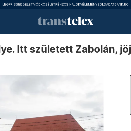
LEGFRISSEBB
ÉLETMÓD
KÖZÉLET
PÉNZCSINÁLÓK
VÉLEMÉNY
ZÖLD
ADATBANK.RO
lye. Itt született Zabolán, j