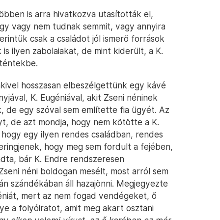
bben is arra hivatkozva utasították el,
ogy vagy nem tudnak semmit, vagy annyira
rintük csak a családot jól ismerő források
is ilyen zabolaiakat, de mint kiderült, a K.
rténtekbe.
akivel hosszasan elbeszélgettünk egy kávé
yjával, K. Eugéniával, akit Zseni néninek
, de egy szóval sem említette fia ügyét. Az
yt, de azt mondja, hogy nem kötötte a K.
 hogy egy ilyen rendes családban, rendes
eringjenek, hogy meg sem fordult a fejében,
ndta, bár K. Endre rendszeresen
 Zseni néni boldogan mesélt, most arról sem
án szándékában áll hazajönni. Megjegyezte
éniát, mert az nem fogad vendégeket, ő
ye a folyóiratot, amit meg akart osztani