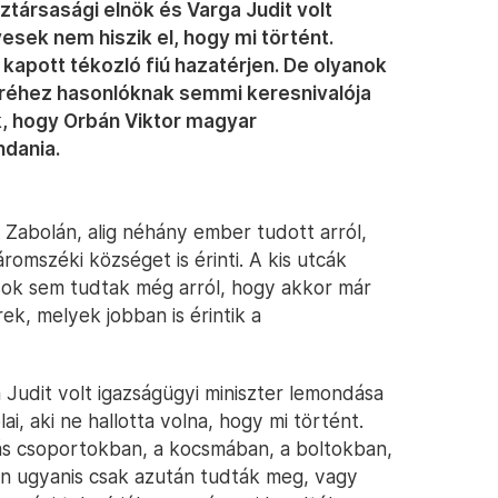
társasági elnök és Varga Judit volt
esek nem hiszik el, hogy mi történt.
kapott tékozló fiú hazatérjen. De olyanok
ndréhez hasonlóknak semmi keresnivalója
, hogy Orbán Viktor magyar
ndania.
k Zabolán, alig néhány ember tudott arról,
omszéki községet is érinti. A kis utcák
ok sem tudtak még arról, hogy akkor már
rek, melyek jobban is érintik a
 Judit volt igazságügyi miniszter lemondása
, aki ne hallotta volna, hogy mi történt.
iás csoportokban, a kocsmában, a boltokban,
kan ugyanis csak azután tudták meg, vagy