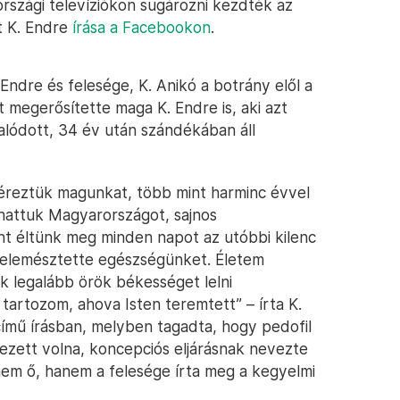
országi televíziókon sugározni kezdték az
nt K. Endre
írása a Facebookon
.
ndre és felesége, K. Anikó a botrány elől a
 megerősítette maga K. Endre is, aki azt
alódott, 34 év után szándékában áll
 éreztük magunkat, több mint harminc évvel
hattuk Magyarországot, sajnos
t éltünk meg minden napot az utóbbi kilenc
felemésztette egészségünket. Életem
k legalább örök békességet lelni
artozom, ahova Isten teremtett” – írta K.
 című írásban, melyben tagadta, hogy pedofil
ett volna, koncepciós eljárásnak nevezte
y nem ő, hanem a felesége írta meg a kegyelmi