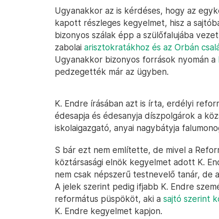
Ugyanakkor az is kérdéses, hogy az egyko
kapott részleges kegyelmet, hisz a sajtób
bizonyos szálak épp a szülőfalujába vezett
zabolai
arisztokratákhoz és az Orbán csalá
Ugyanakkor bizonyos források nyomán a
pedzegették már az ügyben.
K. Endre írásában azt is írta, erdélyi ref
édesapja és édesanyja díszpolgárok a köz
iskolaigazgató, anyai nagybátyja falumonogr
S bár ezt nem említette, de mivel a Refor
köztársasági elnök kegyelmet adott K. E
nem csak népszerű testnevelő tanár, de a
A jelek szerint pedig ifjabb K. Endre szem
református püspököt, aki a
sajtó szerint 
K. Endre kegyelmet kapjon.