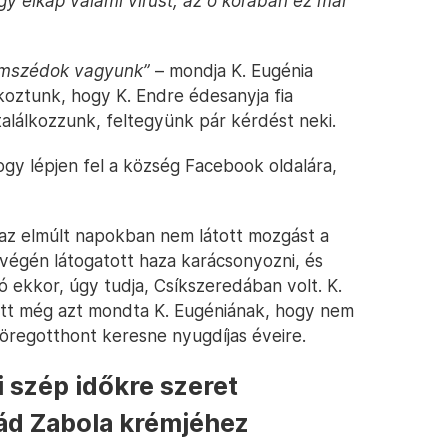
ogy elkap valami vírust, az ő korában ez már
omszédok vagyunk”
– mondja K. Eugénia
lkoztunk, hogy K. Endre édesanyja fia
találkozzunk, feltegyünk pár kérdést neki.
gy lépjen fel a község Facebook oldalára,
az elmúlt napokban nem látott mozgást a
 végén látogatott haza karácsonyozni, és
kó ekkor, úgy tudja, Csíkszeredában volt. K.
őtt még azt mondta K. Eugéniának, hogy nem
öregotthont keresne nyugdíjas éveire.
i szép időkre szeret
lád Zabola krémjéhez