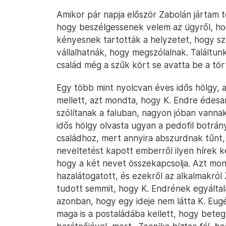
Amikor pár napja először Zabolán jártam tö
hogy beszélgessenek velem az ügyről, h
kényesnek tartották a helyzetet, hogy sze
vállalhatnák, hogy megszólalnak. Találtunk 
család még a szűk kört se avatta be a tö
Egy több mint nyolcvan éves idős hölgy, 
mellett, azt mondta, hogy K. Endre édesan
szólítanak a faluban, nagyon jóban vannak
idős hölgy olvasta ugyan a pedofil botrán
családhoz, mert annyira abszurdnak tűnt,
neveltetést kapott emberről ilyen hírek k
hogy a két nevet összekapcsolja. Azt mo
hazalátogatott, és ezekről az alkalmakról
tudott semmit, hogy K. Endrének egyáltal
azonban, hogy egy ideje nem látta K. Eug
maga is a postaládába kellett, hogy beteg