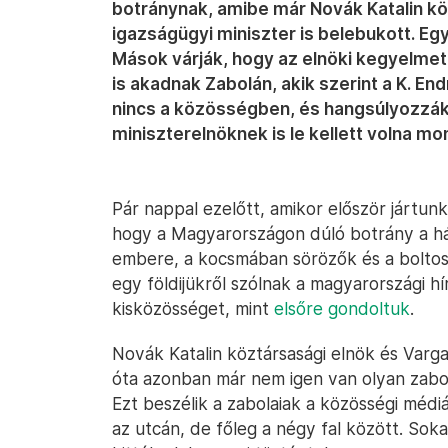
botránynak, amibe már Novák Katalin köz
igazságügyi miniszter is belebukott. Egy
Mások várják, hogy az elnöki kegyelmet 
is akadnak Zabolán, akik szerint a K. E
nincs a közösségben, és hangsúlyozzák
miniszterelnöknek is le kellett volna mo
Pár nappal ezelőtt, amikor először jártun
hogy a Magyarországon dúló botrány a hár
embere, a kocsmában sörözők és a boltos
egy földijükről szólnak a magyarországi hí
kisközösséget, mint
elsőre gondoltuk
.
Novák Katalin köztársasági elnök és Varga
óta azonban már nem igen van olyan zabolai
Ezt beszélik a zabolaiak a közösségi méd
az utcán, de főleg a négy fal között. So