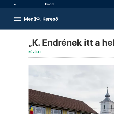
Emőd
Menü
Kereső
„K. Endrének itt a he
KÖZÉLET