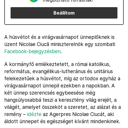
megbízható forrásnak!
Beállítom
A húsvétot és a virágvasárnapot ünneplőknek is
üzent Nicolae Ciucă miniszterelnök egy szombati
Facebook-bejegyzésben
.
A kormányfő emlékeztetett, a római katolikus,
református, evangélikus-lutheránus és unitárius
felekezetűek a húsvétot, míg az ortodox egyház a
virágvasárnapot ünnepli ezekben a napokban. A
két ünnep szerencsés egybeesése még
hangsúlyosabbá teszi a keresztény világ erejét, a
világét, amelyet összeköt a szeretet, az alázat és a
remény –
idézte
az Agerpres Nicolae Ciucát, aki
áldott ünnepet és egészséget kívánt mindenkinek.