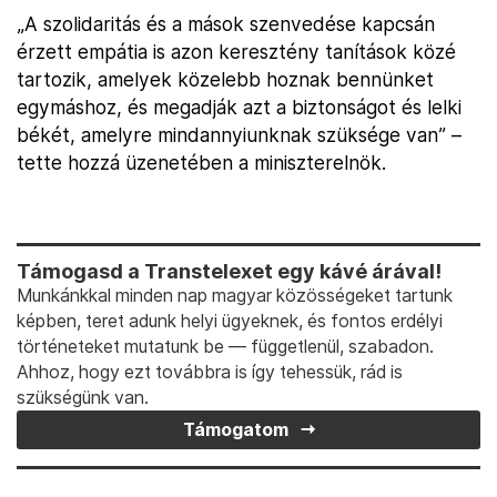
„A szolidaritás és a mások szenvedése kapcsán
érzett empátia is azon keresztény tanítások közé
tartozik, amelyek közelebb hoznak bennünket
egymáshoz, és megadják azt a biztonságot és lelki
békét, amelyre mindannyiunknak szüksége van” –
tette hozzá üzenetében a miniszterelnök.
Támogasd a Transtelexet egy kávé árával!
Munkánkkal minden nap magyar közösségeket tartunk
képben, teret adunk helyi ügyeknek, és fontos erdélyi
történeteket mutatunk be — függetlenül, szabadon.
Ahhoz, hogy ezt továbbra is így tehessük, rád is
szükségünk van.
Támogatom