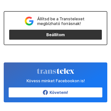
Állítsd be a Transtelexet
megbízható forrásnak!
Beállítom
Kövess minket Facebookon is!
Követem!