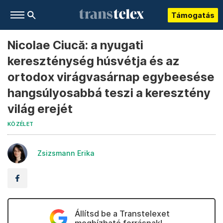
Támogatás
Nicolae Ciucă: a nyugati
kereszténység húsvétja és az
ortodox virágvasárnap egybeesése
hangsúlyosabbá teszi a keresztény
világ erejét
KÖZÉLET
Zsizsmann Erika
Állítsd be a Transtelexet