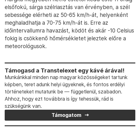
elsőfokú, sárga szélriasztás van érvényben, a szél
sebessége elérheti az 50-65 km/h-át, helyenként
meghaladhatja a 70-75 km/h-át is. Erre az
időintervallumra havazást, ködöt és akár -10 Celsius
fokig is csökkenő hőmérsékletet jeleztek előre a
meteorológusok.
Támogasd a Transtelexet egy kávé árával!
Munkánkkal minden nap magyar közösségeket tartunk
képben, teret adunk helyi ügyeknek, és fontos erdélyi
történeteket mutatunk be — függetlenül, szabadon.
Ahhoz, hogy ezt továbbra is így tehessük, rád is
szükségünk van.
Támogatom