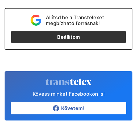
Állítsd be a Transtelexet
megbízható forrásnak!
Beállítom
Kövess minket Facebookon is!
Követem!