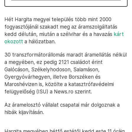
Hét Hargita megyei település több mint 2000
fogyasztójánál szakadt meg az áramszolgáltatás
kedd délután, miután a szélvihar és a havazás
kárt
okozott
a hálózatban.
30 transzformátorállomás maradt áramellátás nélkül
a megyében, ez pedig 2121 családot érint
Galócáson, Székelyhodoson, Salamáson,
Gyergyóvárhegyen, illetve Borszéken és
Maroshévizen is, közölte a katasztrófavédelmi
felügyelőség (ISU) a News.ro szerint.
Az áramelosztó vállalat csapatai már dolgoznak a
hibák kijavításán.
Hargita megyében hétfő estétől kedd este 11 óráig