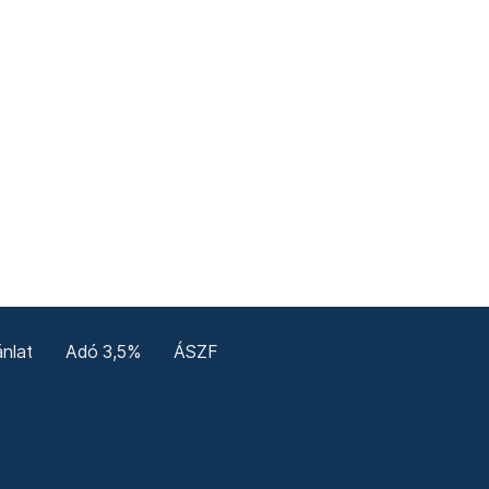
nlat
Adó 3,5%
ÁSZF
enerale
Confidențialitate