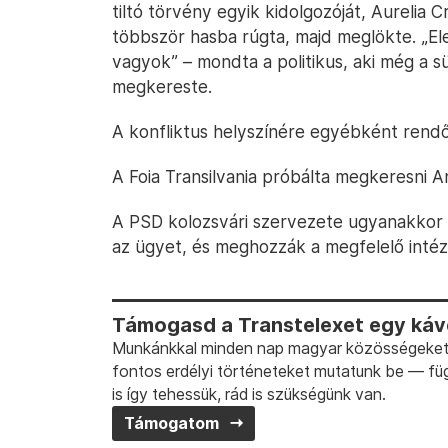
tiltó törvény egyik kidolgozóját, Aurelia 
többször hasba rúgta, majd meglökte. „El
vagyok” – mondta a politikus, aki még a sü
megkereste.
A konfliktus helyszínére egyébként rendő
A Foia Transilvania próbálta megkeresni An
A PSD kolozsvári szervezete ugyanakkor b
az ügyet, és meghozzák a megfelelő inté
Támogasd a Transtelexet egy kávé
Munkánkkal minden nap magyar közösségeket t
fontos erdélyi történeteket mutatunk be — fü
is így tehessük, rád is szükségünk van.
Támogatom