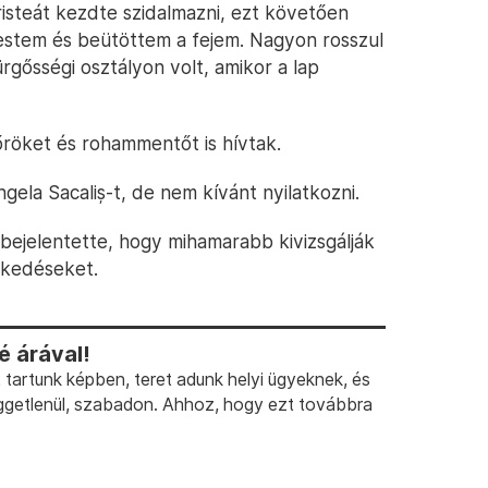
Cristeát kezdte szidalmazni, ezt követően
estem és beütöttem a fejem. Nagyon rosszul
rgősségi osztályon volt, amikor a lap
röket és rohammentőt is hívtak.
gela Sacaliș-t, de nem kívánt nyilatkozni.
ejelentette, hogy mihamarabb kivizsgálják
zkedéseket.
 árával!
artunk képben, teret adunk helyi ügyeknek, és
ggetlenül, szabadon. Ahhoz, hogy ezt továbbra