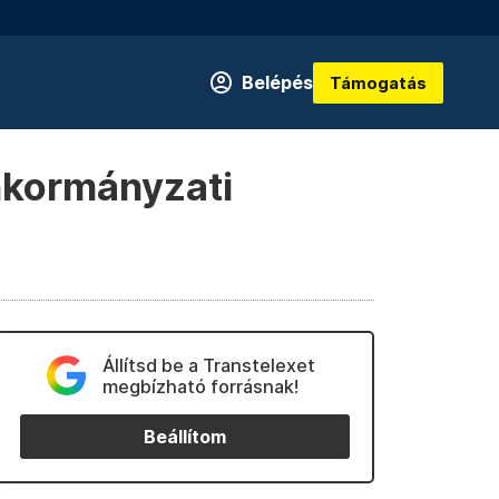
Belépés
Támogatás
önkormányzati
Állítsd be a Transtelexet
megbízható forrásnak!
Beállítom