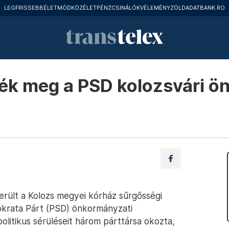
LEGFRISSEBB
ÉLETMÓD
KÖZÉLET
PÉNZCSINÁLÓK
VÉLEMÉNY
ZÖLD
ADATBANK.RO
rték meg a PSD kolozsvári 
került a Kolozs megyei kórház sűrgősségi
okrata Párt (PSD) önkormányzati
olitikus sérüléseit három párttársa okozta,