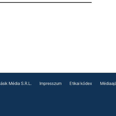
sik Média S.R.L.
Impresszum
Etikai kódex
Médiaajá
Sütitájékoztató
Süti beállítások
Termeni și condiții g
Politica cookie-urilor