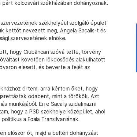
 a párt kolozsvári székházában dohányoznak.
i szervezetének székhelyéül szolgáló épület
ük kettőt nevezett meg, Angela Sacaliș-t és
júsági szervezetének elnöke.
atott, hogy Ciubăncan szóvá tette, törvény
szóváltást követően lökdösődés alakulhatott
varon elesett, és beverte a fejét az
ékházhoz értem, arra kértem őket, hogy
igarettáztak odabent, mint a törökök. Azt
s munkájából. Erre Sacaliș szidalmazni
ltam, hogy a PSD székhelye középület, ahol
litikus a Foaia Transilvaniának.
tően először őt, majd a beltéri dohányzást