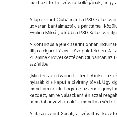
mert azt tette szóvá a kollégáinak, hogy
A lap szerint Ciubăncant a PSD kolozsvár
udvarán bántalmazták a párttársai, közül
Evelina Mileát, utóbbi a PSD Kolozsvár if
A konfliktus a jelek szerint onnan indulh
tiltja a cigarettázást középületekben. A 
ki, aminek következtében Ciubăncan az ud
aszfaltba.
„Minden az udvaron történt. Amikor a sz
nyissák ki a kaput a távirányítóval. Úgy c
mondtam nekik, hogy ne űzzenek gúnyt má
kezdett, amire válaszként én azzal reagá
nem dohányozhatnak” – mondta a sértett po
Állítása szerint Sacaliș a szóváltást köve