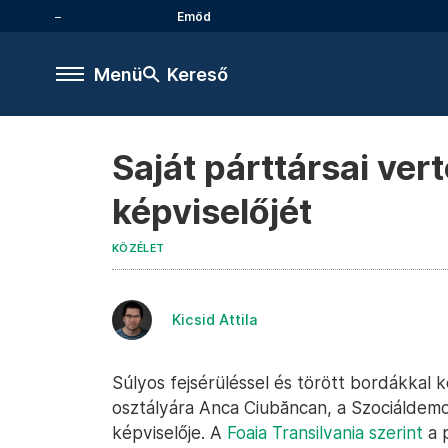
Emőd
Menü
Kereső
Saját párttársai ve
képviselőjét
KÖZÉLET
Kicsid Attila
Súlyos fejsérüléssel és törött bordákkal 
osztályára Anca Ciubăncan, a Szociáldem
képviselője. A
Foaia Transilvania szerint
a p