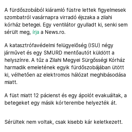
A fürdőszobából kiáramló füstre lettek figyelmesek
szombatról vasárnapra virradó éjszaka a zilahi
kórház betegei. Egy ventilátor gyulladt ki, senki sem
sérült meg,
írja
a News.ro.
A katasztrófavédelmi felügyelőség (ISU) négy
járművet és egy SMURD mentőautót küldött a
helyszínre. A tűz a Zilahi Megyei Sürgősségi Kórház
harmadik emeletének egyik fürdőszobájában ütött
ki, vélhetően az elektromos hálózat meghibásodása
miatt.
A füst miatt 12 pácienst és egy ápolót evakuáltak, a
betegeket egy másik kórterembe helyezték át.
Sérültek nem voltak, csak kisebb kár keletkezett.