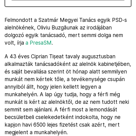
Felmondott a Szatmár Megyei Tanács egyik PSD-s
alelnökének, Oliviu Buzgăunak az irodájában
dolgozó egyik tanácsadó, mert semmi dolga nem
volt, írja
a PresaSM
.
A 43 éves Ciprian Tișeat tavaly augusztusban
alkalmazták tanácsadóként az alelnök kabinetjében,
és saját bevallása szerint öt hónap alatt semmilyen
munkát nem kértek tőle, a tevékenysége csupán
annyiból állt, hogy jelen kellett legyen a
munkahelyén. A lap úgy tudja, hogy a férfi még
munkát is kért az alelnöktől, de az nem tudott neki
semmit sem ajánlani. A férfi most a lemondását
becsületbeli cselekedetként indokolta, hogy ne
kapjon havi 6500 lejes fizetést csak azért, mert
megjelent a munkahelyén.