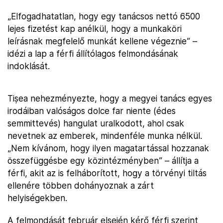
„Elfogadhatatlan, hogy egy tanácsos nettó 6500
lejes fizetést kap anélkül, hogy a munkaköri
leírásnak megfelelő munkát kellene végeznie” –
idézi a lap a férfi állítólagos felmondásának
indoklását.
Tișea nehezményezte, hogy a megyei tanács egyes
irodáiban valóságos dolce far niente (édes
semmittevés) hangulat uralkodott, ahol csak
nevetnek az emberek, mindenféle munka nélkül.
„Nem kívánom, hogy ilyen magatartással hozzanak
összefüggésbe egy közintézményben” – állítja a
férfi, akit az is felháborított, hogy a törvényi tiltás
ellenére többen dohányoznak a zárt
helyiségekben.
A felmondását február elsején kérő férfi szerint