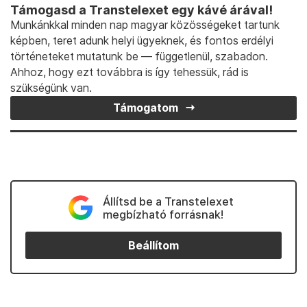
Támogasd a Transtelexet egy kávé árával!
Munkánkkal minden nap magyar közösségeket tartunk
képben, teret adunk helyi ügyeknek, és fontos erdélyi
történeteket mutatunk be — függetlenül, szabadon.
Ahhoz, hogy ezt továbbra is így tehessük, rád is
szükségünk van.
Támogatom
Állítsd be a Transtelexet
megbízható forrásnak!
Beállítom