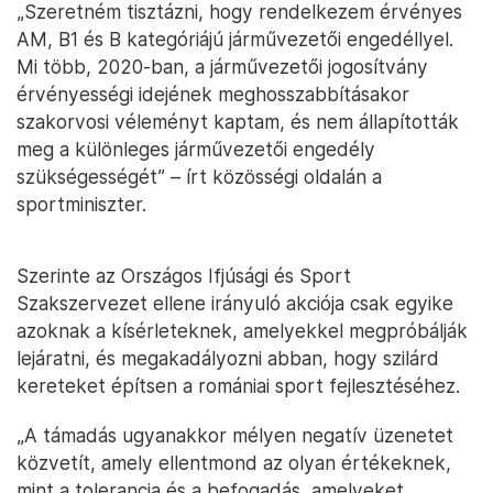
„Szeretném tisztázni, hogy rendelkezem érvényes
AM, B1 és B kategóriájú járművezetői engedéllyel.
Mi több, 2020-ban, a járművezetői jogosítvány
érvényességi idejének meghosszabbításakor
szakorvosi véleményt kaptam, és nem állapították
meg a különleges járművezetői engedély
szükségességét” – írt közösségi oldalán a
sportminiszter.
Szerinte az Országos Ifjúsági és Sport
Szakszervezet ellene irányuló akciója csak egyike
azoknak a kísérleteknek, amelyekkel megpróbálják
lejáratni, és megakadályozni abban, hogy szilárd
kereteket építsen a romániai sport fejlesztéséhez.
„A támadás ugyanakkor mélyen negatív üzenetet
közvetít, amely ellentmond az olyan értékeknek,
mint a tolerancia és a befogadás, amelyeket