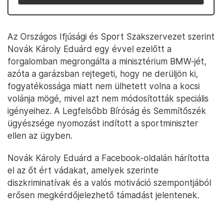
Az Országos Ifjúsági és Sport Szakszervezet szerint
Novák Károly Eduárd egy évvel ezelőtt a
forgalomban megrongálta a minisztérium BMW-jét,
azóta a garázsban rejtegeti, hogy ne derüljön ki,
fogyatékossága miatt nem ülhetett volna a kocsi
volánja mögé, mivel azt nem módosították speciális
igényeihez. A Legfelsőbb Bíróság és Semmítőszék
ügyészsége nyomozást indított a sportminiszter
ellen az ügyben.
Novák Károly Eduárd a Facebook-oldalán hárította
el az őt ért vádakat, amelyek szerinte
diszkriminatívak és a valós motiváció szempontjából
erősen megkérdőjelezhető támadást jelentenek.