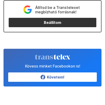
Állítsd be a Transtelexet
megbízható forrásnak!
Beállítom
Kövess minket Facebookon is!
Követem!