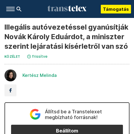
Támogatás
Illegális autóvezetéssel gyanúsítják
Novák Károly Eduárdot, a miniszter
szerint lejáratási kísérletről van szó
frissítve
KÖZÉLET
Kertész Melinda
Állítsd be a Transtelexet
megbízható forrásnak!
Beállítom