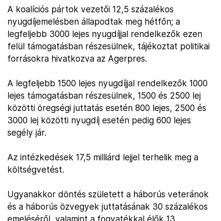
A koalíciós pártok vezetői 12,5 százalékos
nyugdíjemelésben állapodtak meg hétfőn; a
legfeljebb 3000 lejes nyugdíjjal rendelkezők ezen
felül támogatásban részesülnek, tájékoztat politikai
forrásokra hivatkozva az Agerpres.
A legfeljebb 1500 lejes nyugdíjjal rendelkezők 1000
lejes támogatásban részesülnek, 1500 és 2500 lej
közötti öregségi juttatás esetén 800 lejes, 2500 és
3000 lej közötti nyugdíj esetén pedig 600 lejes
segély jár.
Az intézkedések 17,5 milliárd lejjel terhelik meg a
költségvetést.
Ugyanakkor döntés született a háborús veteránok
és a háborús özvegyek juttatásának 30 százalékos
emeléséről, valamint a fogyatékkal élők 13.