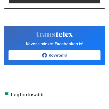
Kövess minket Facebookon is!
Követem!
Legfontosabb