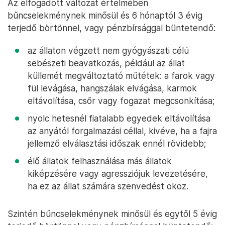
Az elfogadott változat értelmében
bűncselekménynek minősül és 6 hónaptól 3 évig
terjedő börtönnel, vagy pénzbírsággal büntetendő:
az állaton végzett nem gyógyászati célú
sebészeti beavatkozás, például az állat
küllemét megváltoztató műtétek: a farok vagy
fül levágása, hangszálak elvágása, karmok
eltávolítása, csőr vagy fogazat megcsonkítása;
nyolc hetesnél fiatalabb egyedek eltávolítása
az anyától forgalmazási céllal, kivéve, ha a fajra
jellemző elválasztási időszak ennél rövidebb;
élő állatok felhasználása más állatok
kiképzésére vagy agressziójuk levezetésére,
ha ez az állat számára szenvedést okoz.
Szintén bűncselekménynek minősül és egytől 5 évig