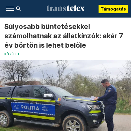
Támogatás
Súlyosabb büntetésekkel
számolhatnak az állatkínzók: akár 7
év börtön is lehet belőle
KÖZÉLET