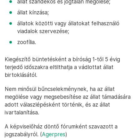
állat szándékos és jogtalan megölése;
állat kínzása;
állatok közötti vagy állatokat felhasználó
viadalok szervezése;
zoofília.
Kiegészítő büntetésként a bíróság 1-től 5 évig
terjedő időszakra eltilthatja a vádlottat állat
birtoklásától.
Nem minősül bűncselekménynek, ha az állat
megölése vagy megsebesítése az állat támadására
adott válaszlépésként történik, és az állat
ivartalanítása.
A képviselőház döntő fórumként szavazott a
jogszabályról. (
Agerpres
)