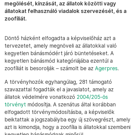
megölését, kínzását, az állatok közötti vagy
állatokat felhasználó viadalok szervezését, és a
zoofíliát.
Döntő házként elfogadta a képviselőház azt a
tervezetet, amely megnöveli az állatokkal való
kegyetlen bánásmódért járó büntetéseket. A
kegyetlen bánásmód kategóriájába ezentúl a
zoofíliát is besorolják – számolt be az
Agerpres
.
A törvényhozók egyhangúlag, 281 támogató
szavazattal fogadták el a javaslatot, amely az
állatok védelmére vonatkozó
2004/205-ös
törvényt
módosítja. A szenátus által korábban
elfogadott törvénymódosításba, a képviselők
beiktattak a jogszabályba egy új szövegrészt, amely
azt is kimondja, hogy a zoofília is állatokkal szembeni
kegyetlen bánásmódnak minősül.