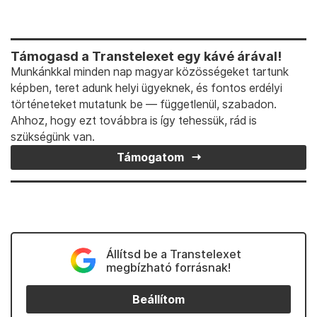
Támogasd a Transtelexet egy kávé árával!
Munkánkkal minden nap magyar közösségeket tartunk
képben, teret adunk helyi ügyeknek, és fontos erdélyi
történeteket mutatunk be — függetlenül, szabadon.
Ahhoz, hogy ezt továbbra is így tehessük, rád is
szükségünk van.
Támogatom
Állítsd be a Transtelexet
megbízható forrásnak!
Beállítom