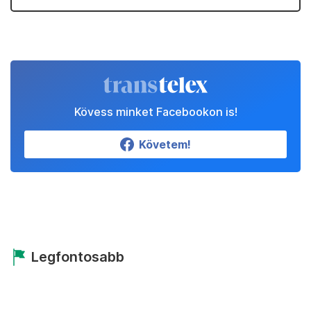
Kövess minket Facebookon is!
Követem!
Legfontosabb