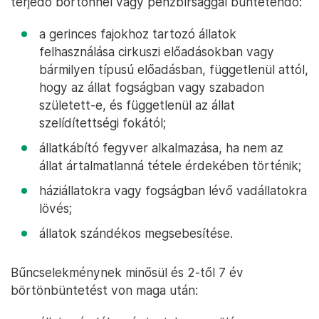
terjedő börtönnel vagy pénzbírsággal büntetendő:
a gerinces fajokhoz tartozó állatok
felhasználása cirkuszi előadásokban vagy
bármilyen típusú előadásban, függetlenül attól,
hogy az állat fogságban vagy szabadon
született-e, és függetlenül az állat
szelídítettségi fokától;
állatkábító fegyver alkalmazása, ha nem az
állat ártalmatlanná tétele érdekében történik;
háziállatokra vagy fogságban lévő vadállatokra
lövés;
állatok szándékos megsebesítése.
Bűncselekménynek minősül és 2-től 7 év
börtönbüntetést von maga után: