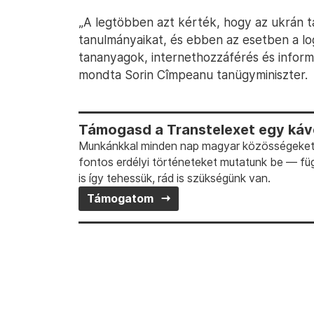
„A legtöbben azt kérték, hogy az ukrán ta
tanulmányaikat, és ebben az esetben a log
tananyagok, internethozzáférés és informa
mondta Sorin Cîmpeanu tanügyminiszter.
Támogasd a Transtelexet egy kávé
Munkánkkal minden nap magyar közösségeket t
fontos erdélyi történeteket mutatunk be — fü
is így tehessük, rád is szükségünk van.
Támogatom