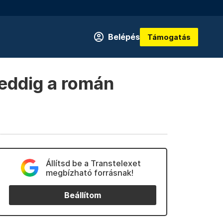
Belépés
Támogatás
 eddig a román
Állítsd be a Transtelexet
megbízható forrásnak!
Beállítom