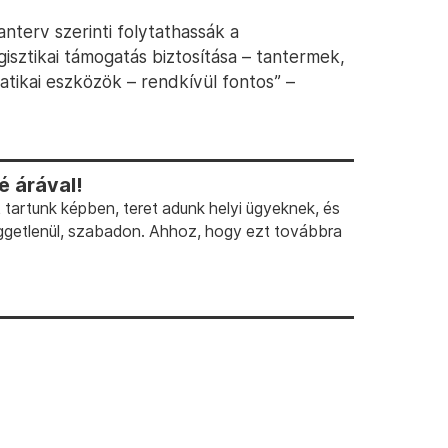
nterv szerinti folytathassák a
isztikai támogatás biztosítása – tantermek,
tikai eszközök – rendkívül fontos” –
 árával!
artunk képben, teret adunk helyi ügyeknek, és
ggetlenül, szabadon. Ahhoz, hogy ezt továbbra