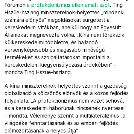
Fórumon
a protekcionizmus ellen emelt szót
. Ting
Hszüe-hsziang miniszterelnök-helyettes „mindenki
számára előnyös” megoldásokat sürgetett a
kereskedelmi vitákban, anélkül hogy az Egyesült
Államokat megnevezte volna. „Kína nem törekszik
külkereskedelmi többletre, és hajlandó
versenyképesebb és magasabb minőségű
termékeket és szolgáltatásokat importálni a
kereskedelem kiegyensúlyozása érdekében” –
mondta Ting Hszüe-hsziang.
A kínai miniszterelnök-helyettes szerint a gazdasági
globalizáció a kölcsönös előnyök és a közös fejlődés
folyamata. „A protekcionizmus nem vezet sehová,
és a kereskedelmi háborúnak nincsenek nyertesei”
– mondta. Véleménye szerint a multilateralizmus „a
világbéke fenntartásának és az emberi fejlődés
előmozdításának a helyes útja”.