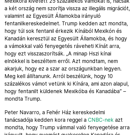
Mexikóra kivetett 25 százalékos vámokat is, hacsak
a két ország nem szorítja vissza az illegális migrációt,
valamint az Egyesült Államokba irányuló
fentanilkereskedelmet. Trump kedden azt mondta,
hogy túl sok fentanil érkezik Kínából Mexikón és
Kanadán keresztül az Egyesült Államokba, és hogy
a vámokkal való fenyegetés ráveheti Kínát arra,
hogy ezt visszaszorítsák. „A minap Hszi kínai
elnökkel is beszéltem erről. Azt mondtam, nem
akarjuk, hogy ez a szar az országunkban legyen.
Meg kell állítanunk. Arról beszélünk, hogy 10
százalékos vámot vetünk ki Kínára, ami azon alapul,
hogy fentanilt küldenek Mexikóba és Kanadába” –
mondta Trump.
Peter Navarro, a Fehér Ház kereskedelmi
tanácsadója kedden kora reggel a
CNBC-nek
azt
mondta, hogy Trump vámmal való fenyegetése arra
irányult, hogy nyomást gyakoroljon Kanadára és