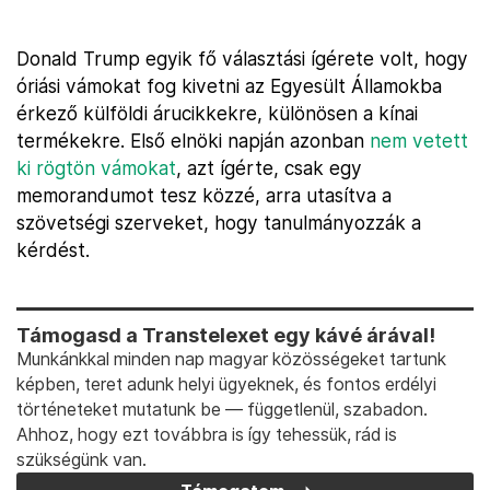
Donald Trump egyik fő választási ígérete volt, hogy
óriási vámokat fog kivetni az Egyesült Államokba
érkező külföldi árucikkekre, különösen a kínai
termékekre. Első elnöki napján azonban
nem vetett
ki rögtön vámokat
, azt ígérte, csak egy
memorandumot tesz közzé, arra utasítva a
szövetségi szerveket, hogy tanulmányozzák a
kérdést.
Támogasd a Transtelexet egy kávé árával!
Munkánkkal minden nap magyar közösségeket tartunk
képben, teret adunk helyi ügyeknek, és fontos erdélyi
történeteket mutatunk be — függetlenül, szabadon.
Ahhoz, hogy ezt továbbra is így tehessük, rád is
szükségünk van.