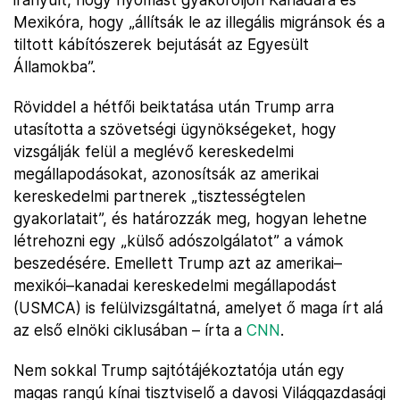
Mexikóra, hogy „állítsák le az illegális migránsok és a
tiltott kábítószerek bejutását az Egyesült
Államokba”.
Röviddel a hétfői beiktatása után Trump arra
utasította a szövetségi ügynökségeket, hogy
vizsgálják felül a meglévő kereskedelmi
megállapodásokat, azonosítsák az amerikai
kereskedelmi partnerek „tisztességtelen
gyakorlatait”, és határozzák meg, hogyan lehetne
létrehozni egy „külső adószolgálatot” a vámok
beszedésére. Emellett Trump azt az amerikai–
mexikói–kanadai kereskedelmi megállapodást
(USMCA) is felülvizsgáltatná, amelyet ő maga írt alá
az első elnöki ciklusában – írta a
CNN
.
Nem sokkal Trump sajtótájékoztatója után egy
magas rangú kínai tisztviselő a davosi Világgazdasági