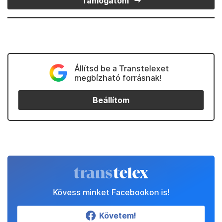
Támogatom
Állítsd be a Transtelexet
megbízható forrásnak!
Beállítom
Kövess minket Facebookon is!
Követem!