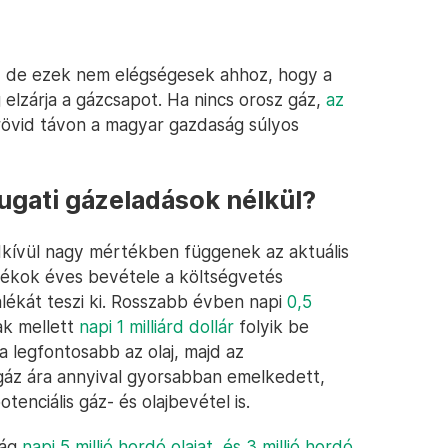
, de ezek nem elégségesek ahhoz, hogy a
 elzárja a gázcsapot. Ha nincs orosz gáz,
az
rövid távon a magyar gazdaság súlyos
ugati gázeladások nélkül?
kívül nagy mértékben függenek az aktuális
mazékok éves bevétele a költségvetés
alékát teszi ki. Rosszabb évben napi
0,5
ak mellett
napi 1 milliárd dollár
folyik be
 legfontosabb az olaj, majd az
 gáz ára annyival gyorsabban emelkedett,
tenciális gáz- és olajbevétel is.
zág
napi 5 millió hordó olajat, és 3 millió hordó