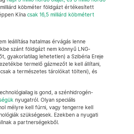
5 milliárd köbméter földgázt értékesített
képpen Kína
csak 16,5 milliárd köbmétert
m leállítása hatalmas érvágás lenne
ekbe szánt földgázt nem könnyű LNG-
t, gyakorlatilag lehetetlen) a Szibéria Ereje
ezetékbe termelő gázmezőt le kell állítani,
t csak a természetes tárolókat tölteni), és
chnológiailag is gond, a szénhidrogén-
kségük
nyugatról. Olyan speciális
l mélyre kell fúrni, vagy tengerre kell
hnológiák szükségesek. Ezekben a nyugati
llnak a partnerségekből.