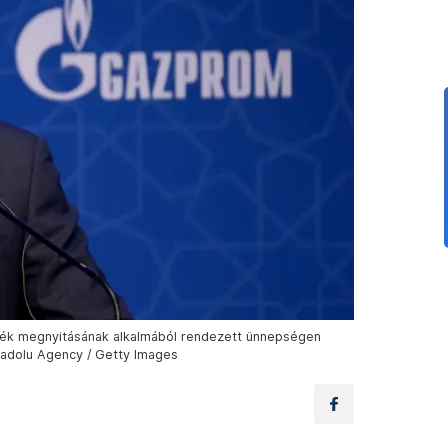
eték megnyitásának alkalmából rendezett ünnepségen
nadolu Agency / Getty Images