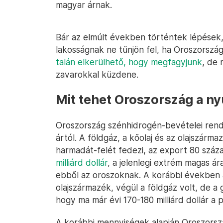
magyar árnak.
Bár az elmúlt években történtek lépések
lakosságnak ne tűnjön fel, ha Oroszország
talán elkerülhető, hogy megfagyjunk
, de 
zavarokkal küzdene.
Mit tehet Oroszország a ny
Oroszország szénhidrogén-bevételei rend
ártól. A földgáz, a kőolaj és az olajszár
harmadát-felét fedezi, az export 80 száz
milliárd dollár
, a jelenlegi extrém magas ár
ebből az oroszoknak. A korábbi években a
olajszármazék, végül a földgáz volt, de a
hogy ma már évi 170-180 milliárd dollár a po
A korábbi mennyiségek alapján Oroszors