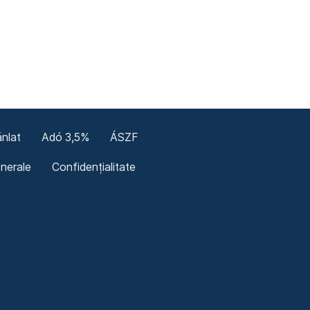
nlat
Adó 3,5%
ÁSZF
enerale
Confidențialitate