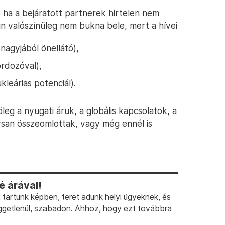
 ha a bejáratott partnerek hirtelen nem
n valószínűleg nem bukna bele, mert a hívei
nagyjából önellátó),
ordozóval),
leárias potenciál).
leg a nyugati áruk, a globális kapcsolatok, a
rsan összeomlottak, vagy még ennél is
 árával!
artunk képben, teret adunk helyi ügyeknek, és
ggetlenül, szabadon. Ahhoz, hogy ezt továbbra