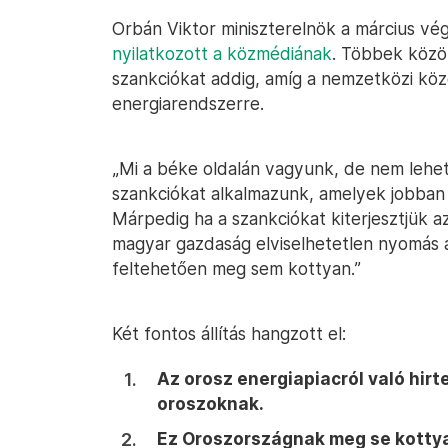
Orbán Viktor miniszterelnök a március v
nyilatkozott a közmédiának
. Többek közöt
szankciókat addig, amíg a nemzetközi közö
energiarendszerre.
„Mi a béke oldalán vagyunk, de nem lehe
szankciókat alkalmazunk, amelyek jobban 
Márpedig ha a szankciókat kiterjesztjük az
magyar gazdaság elviselhetetlen nyomás 
feltehetően meg sem kottyan.”
Két fontos állítás hangzott el:
Az orosz energiapiacról való hirt
oroszoknak.
Ez Oroszországnak meg se kotty