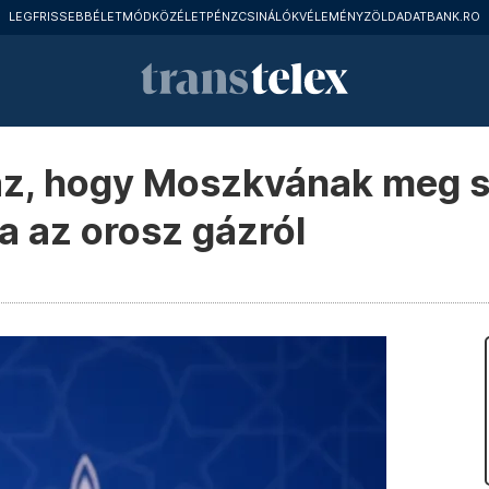
LEGFRISSEBB
ÉLETMÓD
KÖZÉLET
PÉNZCSINÁLÓK
VÉLEMÉNY
ZÖLD
ADATBANK.RO
az, hogy Moszkvának meg s
a az orosz gázról