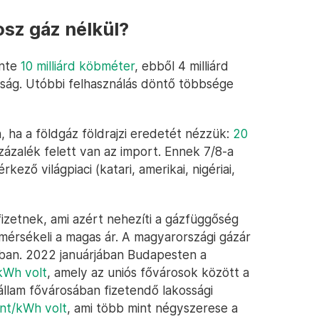
osz gáz nélkül?
ente
10 milliárd köbméter
, ebből 4 milliárd
sság. Utóbbi felhasználás döntő többsége
, ha a földgáz földrajzi eredetét nézzük:
20
zázalék felett van az import. Ennek 7/8-a
kező világpiaci (katari, amerikai, nigériai,
izetnek, ami azért nehezíti a gázfüggőség
mérsékeli a magas ár. A magyarországi gázár
óban. 2022 januárjában Budapesten a
kWh volt
, amely az uniós fővárosok között a
állam fővárosában fizetendő lakossági
ent/kWh volt
, ami több mint négyszerese a