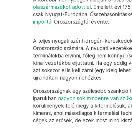
olajszármazékot adott el
. Emellett évi 17
csak Nyugat-Európába. Összehasonlítás
importál
Oroszországtól évente.
A teljes nyugati szénhidrogén-kereskedele
Oroszország számára. A nyugati vezeték
terminálokba elvinni, főleg nem könnyű (ső
kínai vezetékbe eljuttatni. Ha egy eddig v
azt sokszor el is kell zárni (egy ideig lehe
újraindítani nagyon nehézkes.
Oroszországnak egy szélesebb szankció te
iparukban
nagyon sok mindenre van szü
körülmények felé megy a kitermelésük, aho
kimenni, ahol másodlagos kitermelési tec
cégek az erősek, de ezek most mind kiszá