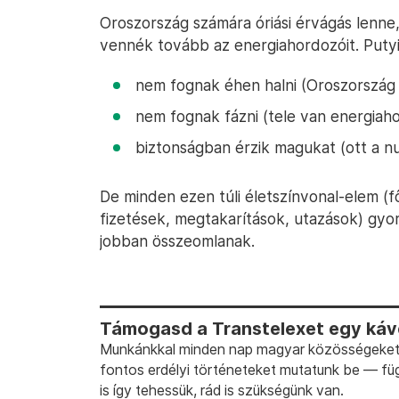
Oroszország számára óriási érvágás lenne,
vennék tovább az energiahordozóit. Putyi
nem fognak éhen halni (Oroszország 
nem fognak fázni (tele van energiah
biztonságban érzik magukat (ott a nuk
De minden ezen túli életszínvonal-elem (fő
fizetések, megtakarítások, utazások) gyo
jobban összeomlanak.
Támogasd a Transtelexet egy kávé
Munkánkkal minden nap magyar közösségeket t
fontos erdélyi történeteket mutatunk be — fü
is így tehessük, rád is szükségünk van.