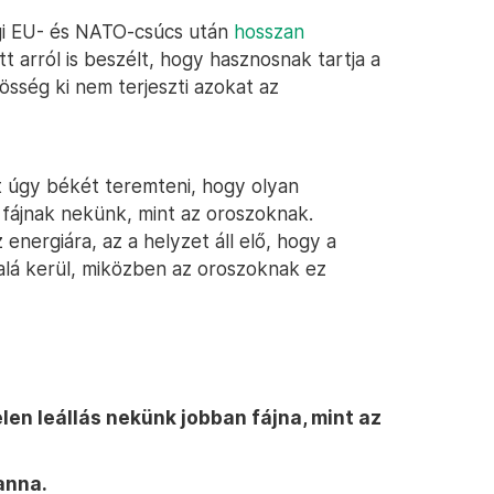
égi EU- és NATO-csúcs után
hosszan
t arról is beszélt, hogy hasznosnak tartja a
sség ki nem terjeszti azokat az
t úgy békét teremteni, hogy olyan
fájnak nekünk, mint az oroszoknak.
 energiára, az a helyzet áll elő, hogy a
alá kerül, miközben az oroszoknak ez
elen leállás nekünk jobban fájna, mint az
anna.