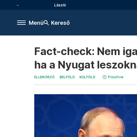
László
Menü
Kereső
Fact-check: Nem ig
ha a Nyugat leszokn
frissítve
ELLENŐRZŐ
BELFÖLD
KÜLFÖLD