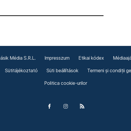
sik Média S.R.L.
Impresszum
Etikai kódex
Médiaajá
Sütitájékoztató
Süti beállítások
Termeni și condiții g
Politica cookie-urilor