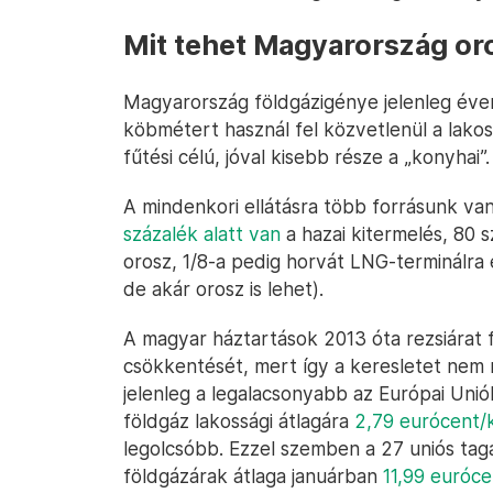
Mit tehet Magyarország or
Magyarország földgázigénye jelenleg év
köbmétert használ fel közvetlenül a lako
fűtési célú, jóval kisebb része a „konyhai”.
A mindenkori ellátásra több forrásunk van
százalék alatt van
a hazai kitermelés, 80 s
orosz, 1/8-a pedig horvát LNG-terminálra ér
de akár orosz is lehet).
A magyar háztartások 2013 óta rezsiárat f
csökkentését, mert így a keresletet nem 
jelenleg a legalacsonyabb az Európai Uni
földgáz lakossági átlagára
2,79 eurócent/
legolcsóbb. Ezzel szemben a 27 uniós tag
földgázárak átlaga januárban
11,99 euróc