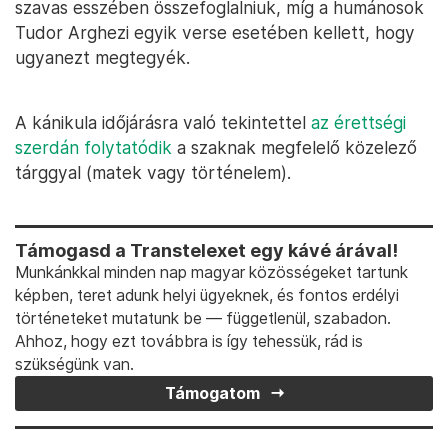
szavas esszében összefoglalniuk, míg a humánosok
Tudor Arghezi egyik verse esetében kellett, hogy
ugyanezt megtegyék.
A kánikula időjárásra való tekintettel
az érettségi
szerdán folytatódik
a szaknak megfelelő közelező
tárggyal (matek vagy történelem).
Támogasd a Transtelexet egy kávé árával!
Munkánkkal minden nap magyar közösségeket tartunk
képben, teret adunk helyi ügyeknek, és fontos erdélyi
történeteket mutatunk be — függetlenül, szabadon.
Ahhoz, hogy ezt továbbra is így tehessük, rád is
szükségünk van.
Támogatom