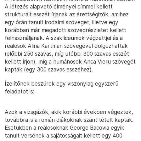
A létezés alapvető élményei címmel kellett
strukturált esszét írjanak az érettségizők, amihez
egy órán tanult irodalmi szöveget, illetve egy
korábban már megadott szövegrészletet kellett
felhasználjanak. A szaklíceumok végzettjei és a
reálosok Alina Kartman szövegével dolgozhattak
(előbbi 250 szavas, míg utóbbi 300 szavas esszét
kellett írjon), míg a humánosok Anca Vieru szövegét
kapták (egy 300 szavas esszéhez).
Ízelítőnek beszúrok egy viszonylag egyszerű
feladatot is:
Azok a vizsgázók, akik korábbi években végeztek,
továbbra is a román diákoknak szánt tételt kapták.
Esetükben a reálosoknak George Bacovia egyik
tanult versének a sajátosságait kellett egy 400