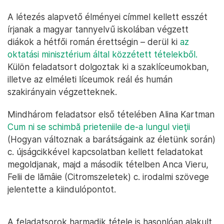
A létezés alapvető élményei címmel kellett esszét
írjanak a magyar tannyelvű iskolában végzett
diákok a hétfői román érettségin – derül ki
az
oktatási minisztérium által közzétett tételekből.
Külön feladatsort dolgoztak ki a szaklíceumokban,
illetve az elméleti líceumok reál és humán
szakirányain végzetteknek.
Mindhárom feladatsor első tételében Alina Kartman
Cum ni se schimbă prieteniile de-a lungul vieţii
(Hogyan változnak a barátságaink az életünk során)
c. újságcikkével kapcsolatban kellett feladatokat
megoldjanak, majd a második tételben Anca Vieru,
Felii de lămâie (Citromszeletek) c. irodalmi szövege
jelentette a kiindulópontot.
A feladatsorok harmadik tétele is hasonlóan alakult,