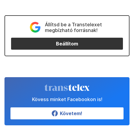
Állítsd be a Transtelexet
megbízható forrásnak!
Beállítom
Kövess minket Facebookon is!
Követem!