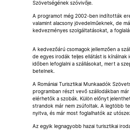
Szövetségének szóvivője.
A programot még 2002-ben indították ere
valamint alacsony jövedelműeknek, de már
kedvezményes szolgáltatásokat, a foglalá
A kedvezőárú csomagok jellemzően a szállá
de egyes irodák teljes ellátást is kínálna
időben lefoglalni a szállásokat, mert a sz
betelnek.
A Romániai Turisztikai Munkaadók Szövets
programban részt vevő szállodákban már 
elérhetők a szobák. Külön előnyt jelenthe
strandok már nem zsúfoltak. A legtöbb t
nyitva, és már most foglalhatók az utószez
Az egyik legnagyobb hazai turisztikai iroda,