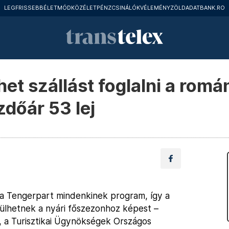
LEGFRISSEBB
ÉLETMÓD
KÖZÉLET
PÉNZCSINÁLÓK
VÉLEMÉNY
ZÖLD
ADATBANK.RO
t szállást foglalni a romá
zdőár 53 lej
l a Tengerpart mindenkinek program, így a
dülhetnek a nyári főszezonhoz képest –
, a Turisztikai Ügynökségek Országos