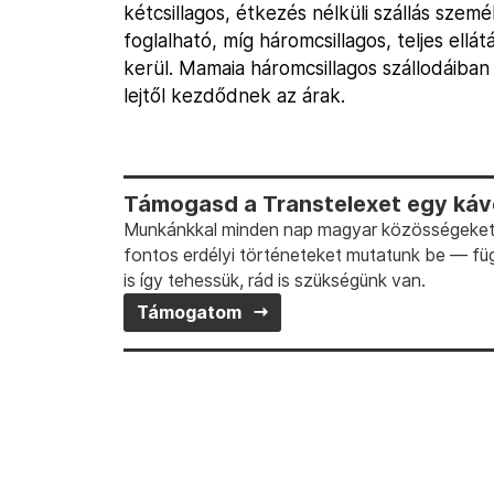
kétcsillagos, étkezés nélküli szállás szem
foglalható, míg háromcsillagos, teljes ellá
kerül. Mamaia háromcsillagos szállodáiban
lejtől kezdődnek az árak.
Támogasd a Transtelexet egy kávé
Munkánkkal minden nap magyar közösségeket t
fontos erdélyi történeteket mutatunk be — fü
is így tehessük, rád is szükségünk van.
Támogatom