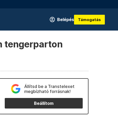
Belépés
Támogatás
n tengerparton
Állítsd be a Transtelexet
megbízható forrásnak!
Beállítom