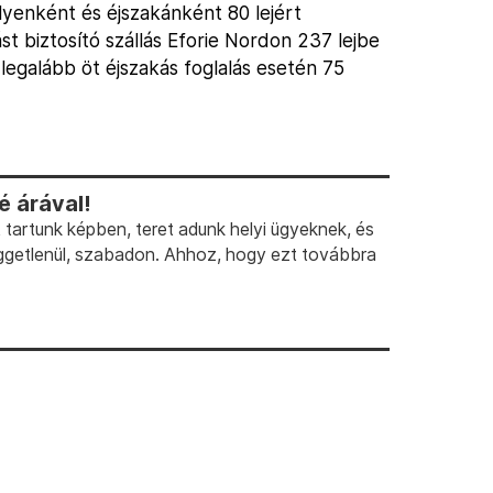
élyenként és éjszakánként 80 lejért
tást biztosító szállás Eforie Nordon 237 lejbe
 legalább öt éjszakás foglalás esetén 75
 árával!
artunk képben, teret adunk helyi ügyeknek, és
ggetlenül, szabadon. Ahhoz, hogy ezt továbbra