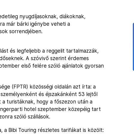
detileg nyugdíjasoknak, diákoknak,
a már bárki igénybe veheti a
sok sorrendjében.
st és legfeljebb a reggelit tartalmazzák,
k időseknek. A szóvivő szerint érdemes
eptember első felére szóló ajánlatok gyorsan
ége (FPTR) közösségi oldalán azt írta: a
személyenként és éjszakánként 53 lejtől
t a turistáknak, hogy a főszezon után a
engerparti hotel szeptember közepéig tart
onra szóló szállások.
 a Bibi Touring részletes tarifákat is közölt: