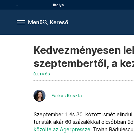
Ibolya
Menü
Kereső
Kedvezményesen lehe
szeptembertől, a ke
ÉLETMÓD
Farkas Kriszta
Szeptember 1. és 30. között ismét elindu
turisták akár 60 százalékkal olcsóbban ü
közölte az Agerpresszel
Traian Bădulescu