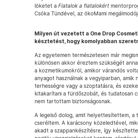
löketet a
Fiatalok a fiatalokért
mentorprog
Csóka Tündével, az ökoMami megálmodójáv
Milyen út vezetett a One Drop Cosmet
késztetést, hogy komolyabban szeretn
Az egyetemen természetesen már megisme
különösen akkor éreztem szükségét anna
a kozmetikumokról, amikor várandós volt
anyagot használnak a vegyiparban, amik n
terhességre vagy a szoptatásra, és ezeke
kitakarítani a fürdőszobát, és tudatosan 
nem tartottam biztonságosnak.
A legelső dolog, amit helyettesítettem, a 
cseréltem. A karácsony közeledtével, mik
akadt a szappankészítésre, így készített