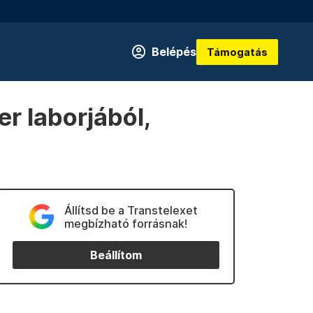
Belépés
Támogatás
r laborjából,
Állítsd be a Transtelexet
megbízható forrásnak!
Beállítom