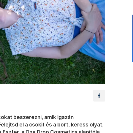
okat beszerezni, amik igazán
ejtsd el a csokit és a bort, keress olyat,
 Eszter, a One Drop Cosmetics alapítója,