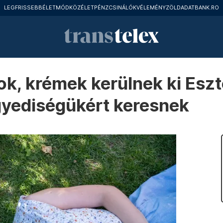
LEGFRISSEBB
ÉLETMÓD
KÖZÉLET
PÉNZCSINÁLÓK
VÉLEMÉNY
ZÖLD
ADATBANK.RO
, krémek kerülnek ki Eszte
gyediségükért keresnek