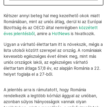
Kétszer annyi beteg hal meg kezelhető okok miatt
Romániában, mint az uniós átlag, derül ki az Európai
Bizottság és az OECD által nemrégiben
közzétett
éves jelentésből
, amire a
HotNews
is hivatkozik.
Ugyan a várható élettartam itt is növekszik, mégis a
lista utolsói között szerepel az ország. A romániaiak
kevesebb egészséges évet élnek meg, mint más
uniós országok lakói, az egészséges várható
élettartam átlaga 57,8 év, ez alapján Románia a 22.
helyet foglalja el a 27-ből.
A jelentés arra is rámutatott, hogy Románia
rendelkezik a legtöbb kórházi ággyal az unióban,
azonban súlyos hiányosságok vannak olyan