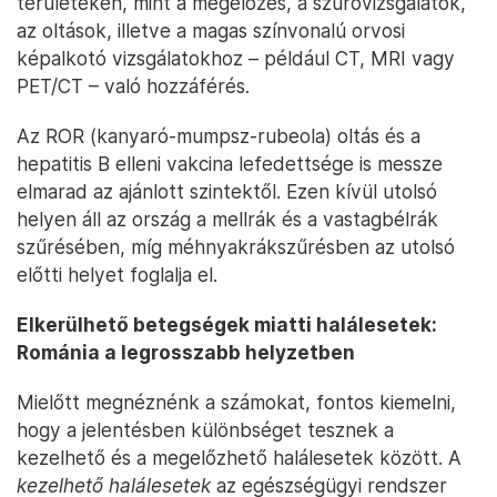
területeken, mint a megelőzés, a szűrővizsgálatok,
az oltások, illetve a magas színvonalú orvosi
képalkotó vizsgálatokhoz – például CT, MRI vagy
PET/CT – való hozzáférés.
Az ROR (kanyaró-mumpsz-rubeola) oltás és a
hepatitis B elleni vakcina lefedettsége is messze
elmarad az ajánlott szintektől. Ezen kívül utolsó
helyen áll az ország a mellrák és a vastagbélrák
szűrésében, míg méhnyakrákszűrésben az utolsó
előtti helyet foglalja el.
Elkerülhető betegségek miatti halálesetek:
Románia a legrosszabb helyzetben
Mielőtt megnéznénk a számokat, fontos kiemelni,
hogy a jelentésben különbséget tesznek a
kezelhető és a megelőzhető halálesetek között. A
kezelhető halálesetek
az egészségügyi rendszer