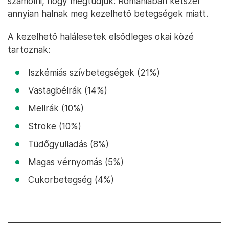
számolni, hogy megtudjuk: Romániában kétszer
annyian halnak meg kezelhető betegségek miatt.
A kezelhető halálesetek elsődleges okai közé
tartoznak:
Iszkémiás szívbetegségek (21%)
Vastagbélrák (14%)
Mellrák (10%)
Stroke (10%)
Tüdőgyulladás (8%)
Magas vérnyomás (5%)
Cukorbetegség (4%)