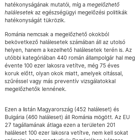
hatékonyságának mutatói, míg a
megelőzhető
halálesetek
az egészségügyi megelőzési politikák
hatékonyságát tükrözik.
Románia nemcsak a megelőzhető okokból
bekövetkező halálesetek számában áll az utolsó
helyen, hanem a kezelhető halálesetek terén is. Az
utóbbi kategóriában 440 román állampolgár hal meg
évente 100 ezer lakosra vetítve, még 75 éves
koruk előtt, olyan okok miatt, amelyek oltással,
szűréssel vagy más preventív vizsgálatokkal
megelőzhetők lennének.
Ezen a listán Magyarország (452 haláleset) és
Bulgária (460 haláleset) áll Románia mögött. Az EU
27 tagállamának átlaga ezen a területen 201
haláleset 100 ezer lakosra vetítve, nem kell sokat