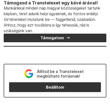
Támogasd a Transtelexet egy kávé árával!
Munkánkkal minden nap magyar közösségeket tartunk
képben, teret adunk helyi ügyeknek, és fontos erdélyi
történeteket mutatunk be — függetlenül, szabadon.
Ahhoz, hogy ezt továbbra is így tehessük, rád is
szükségünk van.
Támogatom
Állítsd be a Transtelexet
megbízható forrásnak!
Beállítom