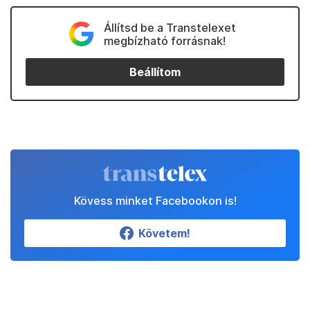
Állítsd be a Transtelexet
megbízható forrásnak!
Beállítom
Kövess minket Facebookon is!
Követem!