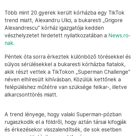
Több mint 20 gyerek került kórházba egy TikTok
trend miatt, Alexandru Ulici, a bukaresti „Grigore
Alexandrescu” kórház igazgatója kedden
vészhelyzetet hirdetett nyilatkozatában a
News.ro-
nak.
Péntek óta sorra érkeztek különböző törésekkel és
súlyos sérülésekkel a bukaresti kórházba fiatalok,
akik részt vettek a TikTokon „Superman Challenge”
néven elhíresült kihívásban. Közülük kettőnek a
felépüléshez műtétre van szüksége felkar-, illetve
alkarcsonttörés miatt.
A trend lényege, hogy valaki Superman-pózban
rugaszkodik el a földről, hogy aztán társai kifogják
és érkezésekor visszalendítsék, de sok esetben