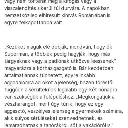
vagy nem történik meg a kifogás vagy a
visszalendítés sikerül túl durvára. A napokban
nemzetközileg elhíresült kihívás Romániában is
egyre felkapottabbá vált.
„Kezüket maguk elé dobják, mondván, hogy ők
Superman, a többiek pedig hagyják, hogy más
tárgyaknak vagy a padlónak ütközve leessenek”
magyarázza a kórházigazgató is. Bár kezdetben
ártalmatlannak tűnhetett, egyre inkább
aggodalomra ad okot a jelenség, hiszen töréstől
függően a sérülteknek legalább egy-két hónapra
van szükségük a felépüléshez. „Megkongatjuk a
vészharangot, mert úgy tűnik, hogy ez egy
aggasztó, veszélyes jelenség a gyermekek számára,
akik súlyos sérüléseket szenvedhetnek, és
lemaradhatnak a tanórákról, sőt a vakációról is.”