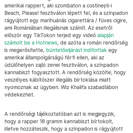
amerikai rappert, aki szombaton a costinești-i
Beach, Please! fesztiválon lépett fel, és a színpadon
rágyújtott egy marihuánás cigarettára / füves cigire,
ami Romániában illegálisnak számít. Az esetről
először egy TikTokon terjed egy videó
alapján
számolt be a Hotnews
, de azóta a román rendőrség
is megerősítette,
büntetőeljárást indítottak
egy
amerikai állampolgárságú férfi ellen, aki az
üdülőhelyen zajló zenei fesztiválon, a színpadon
kannabiszt fogyasztott. A rendőrség közölte, hogy
veszélyes kábítószer illegális birtoklása miatt
nyomoznak az ügyben. Wiz Khalifa szabadlábon
védekezhet.
A rendőrségi tájékoztatóban azt is megjegyzik,
hogy a rapper 18 gramm kannabiszt bírtokolt,
illetve hozzáteszik, hogy a színpadon is rágyújtott