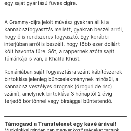
egy saját gyártású füves cigire.
A Grammy-díjra jelölt művész gyakran áll ki a
kannabiszfogyasztás mellett, gyakran beszél arról,
hogy ő is rendszeres fogyasztó. Egy korábbi
interjúban arról is beszélt, hogy több ezer dollárt
költ havonta fűre. Sőt, a rappernek azóta saját
fűmárkája is van, a Khalifa Khust.
Romániában saját fogyasztásra szánt kábítószerek
birtoklása jelenleg bűncselekménynek minősül, a
kannabisz veszélyes drognak (droguri de risc)
számít, amelynek birtoklása 3 hónaptól 2 évig
terjedő börtönnel vagy bírsággal büntetendő.
Támogasd a Transtelexet egy kávé árával!
Munkánkkal minden nap magyar közösségeket tartunk