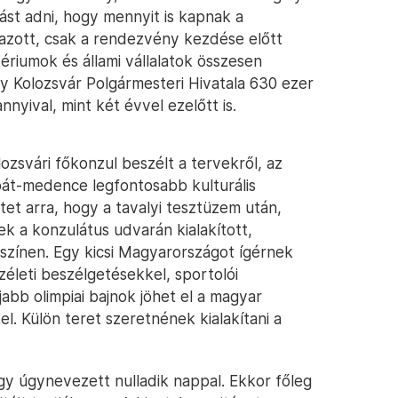
ást adni, hogy mennyit is kapnak a
azott, csak a rendezvény kezdése előtt
tériumok és állami vállalatok összesen
gy Kolozsvár Polgármesteri Hivatala 630 ezer
nnyival, mint két évvel ezelőtt is.
zsvári főkonzul beszélt a tervekről, az
át-medence legfontosabb kulturális
etet arra, hogy a tavalyi tesztüzem után,
 a konzulátus udvarán kialakított,
zínen. Egy kicsi Magyarországot ígérnek
életi beszélgetésekkel, sportolói
abb olimpiai bajnok jöhet el a magyar
l. Külön teret szeretnének kialakítani a
y úgynevezett nulladik nappal. Ekkor főleg