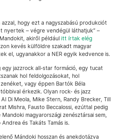
a azzal, hogy ezt a nagyszabású produkciót
t nyertek – végre vendégül láthatjuk” –
 Mandokit, akiről például
itt írtak elég
azon kevés külföldre szakadt magyar
tek el, ugyanakkor a NER egyik kedvence is.
egy jazzrock all-star formáció, egy tucat
tszanak hol feldolgozásokat, hol
tt zenéket, vagy éppen Bartók Béla
tóbbival érkezik. Olyan rock- és jazz
 Al Di Meola, Mike Stern, Randy Brecker, Till
at Mishra, Fausto Beccalossi, ezúttal pedig
e Mandoki magyarországi zenésztársai sem,
ó Andrea és Takáts Tamás is.
jelenő Mándoki hosszan és anekdotázva