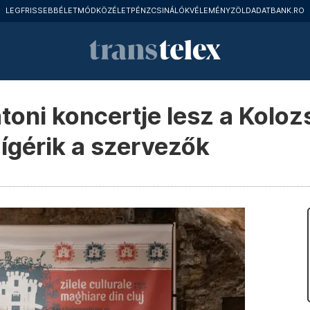
LEGFRISSEBB
ÉLETMÓD
KÖZÉLET
PÉNZCSINÁLÓK
VÉLEMÉNY
ZÖLD
ADATBANK.RO
toni koncertje lesz a Koloz
ígérik a szervezők