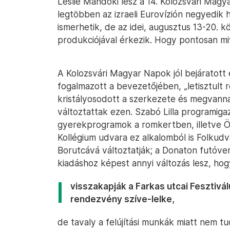
Leslie Mandoki lesz a 14. Kolozsvári Ma
legtöbben az izraeli Eurovízión negyedik 
ismerhetik, de az idei, augusztus 13-20. 
produkciójával érkezik. Hogy pontosan miv
A Kolozsvári Magyar Napok jól bejáratot
fogalmazott a bevezetőjében, „letisztult
kristályosodott a szerkezete és megvanna
változtattak ezen. Szabó Lilla programiga
gyerekprogramok a romkertben, illetve 
Kollégium udvara ez alkalomból is Folkudv
Borutcává változtatják; a Donaton futóver
kiadáshoz képest annyi változás lesz, hog
visszakapják a Farkas utcai Fesztivá
rendezvény szíve-lelke,
de tavaly a felújítási munkák miatt nem t