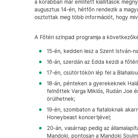
a korábban már említett kiállítások megnyi
augusztus 14-én, hétfőn rendezik a magy
osztottak meg több információt, hogy mive
A Főtéri színpad programja a következők
15-én, kedden lesz a Szent István-n
16-án, szerdán az Edda kezdi a főtér
17-én, csütörtökön lép fel a Blahalou
18-án, pénteken a gyerekeknek Halá
felnőttek Varga Miklós, Rudán Joe é
örülhetnek;
19-én, szombaton a fiataloknak akarna
Honeybeast koncertjével;
20-án, vasárnap pedig az államalapítá
Mandoki, pontosan a Mandoki Soulmate