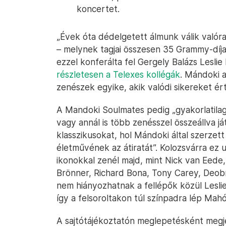
koncertet.
„Évek óta dédelgetett álmunk válik valór
– melynek tagjai összesen 35 Grammy-díja
ezzel konferálta fel Gergely Balázs Leslie
részletesen a Telexes kollégák
. Mándoki 
zenészek egyike, akik valódi sikereket ér
A Mandoki Soulmates pedig „gyakorlatilag 
vagy annál is több zenésszel összeállva já
klasszikusokat, hol Mándoki által szerze
életművének az átiratát”. Kolozsvárra ez u
ikonokkal zenél majd, mint Nick van Eede,
Brönner, Richard Bona, Tony Carey, Deobr
nem hiányozhatnak a fellépők közül Lesli
így a felsoroltakon túl színpadra lép Mah
A sajtótájékoztatón meglepetésként meg