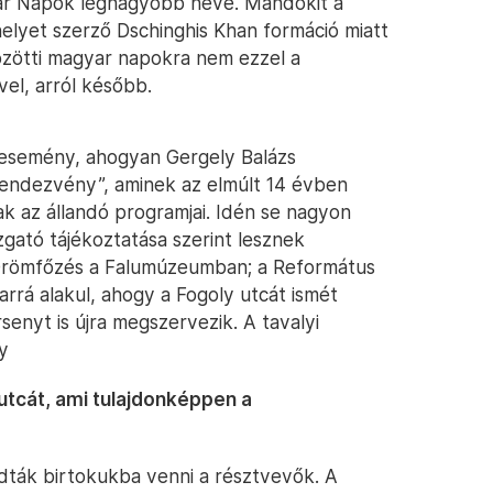
gyar Napok legnagyobb neve. Mándokit a
helyet szerző Dschinghis Khan formáció miatt
közötti magyar napokra nem ezzel a
el, arról később.
t esemény, ahogyan Gergely Balázs
 rendezvény”, aminek az elmúlt 14 évben
k az állandó programjai. Idén se nagyon
zgató tájékoztatása szerint lesznek
Örömfőzés a Falumúzeumban; a Református
arrá alakul, ahogy a Fogoly utcát ismét
senyt is újra megszervezik. A tavalyi
y
lutcát, ami tulajdonképpen a
udták birtokukba venni a résztvevők. A