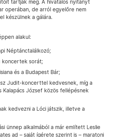
tóit tartják meg. A hivatalos nyitányt
ar operában, de arról egyelőre nem
l készülnek a gálára.
éppen alakul:
api Néptánctalálkozó;
i koncertek sorát;
isiana és a Budapest Bár;
sz Judit-koncerttel kedvesnek, míg a
s Kalapács József közös fellépésnek
k kedvezni a Lóci játszik, illetve a
si ünnep alkalmából a már említett Leslie
s ad – saját ígérete szerint is – maratoni