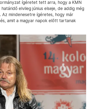
nkormányzat ígéretet tett arra, hogy a KMN
A határidő elvileg június elseje, de addig még
. Az mindenesetre ígéretes, hogy már
és, amit a magyar napok előtt tartanak