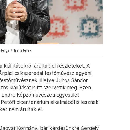
Helga / Transtelex
kiállításokról árultak el részleteket. A
Árpád csíkszeredai festőművész egyéni
or festőművésznek, illetve Juhos Sándor
s kiállítását is itt szervezik meg. Ezen
s Endre Képzőművészeti Egyesület
Petőfi bicentenárium alkalmából is lesznek
et nem árultak el.
 Magyar Kormány, bár kérdésünkre Gergely