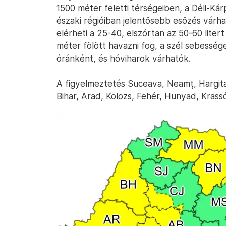
1500 méter feletti térségeiben, a Déli-Kár
északi régióiban jelentősebb esőzés várh
elérheti a 25-40, elszórtan az 50-60 lit
méter fölött havazni fog, a szél sebesség
óránként, és hóviharok várhatók.
A figyelmeztetés Suceava, Neamţ, Hargit
Bihar, Arad, Kolozs, Fehér, Hunyad, Kras