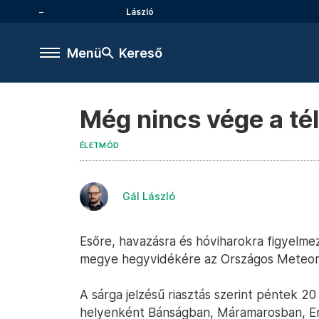
László
Menü
Kereső
Még nincs vége a té
ÉLETMÓD
Gál László
Esőre, havazásra és hóviharokra figyelmez
megye hegyvidékére az Országos Meteorol
A sárga jelzésű riasztás szerint péntek 2
helyenként Bánságban, Máramarosban, Erd