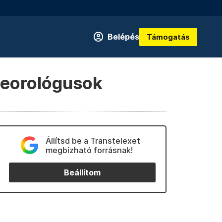
Belépés
Támogatás
teorológusok
Állítsd be a Transtelexet
megbízható forrásnak!
Beállítom