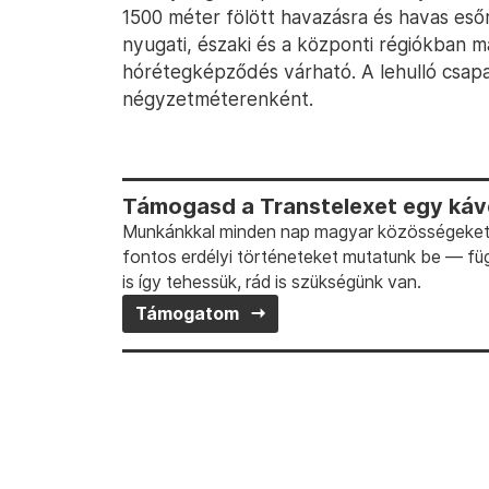
1500 méter fölött havazásra és havas esőre
nyugati, északi és a központi régiókban 
hórétegképződés várható. A lehulló csapa
négyzetméterenként.
Támogasd a Transtelexet egy kávé
Munkánkkal minden nap magyar közösségeket t
fontos erdélyi történeteket mutatunk be — fü
is így tehessük, rád is szükségünk van.
Támogatom