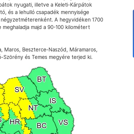
pátok nyugati, illetve a Keleti-Kárpátok
ató, és a lehulló csapadék mennyisége
ert négyzetméterenként. A hegyvidéken 1700
e meghaladja majd a 90-100 kilométert
a, Maros, Beszterce-Naszód, Máramaros,
só-Szörény és Temes megyére terjed ki.