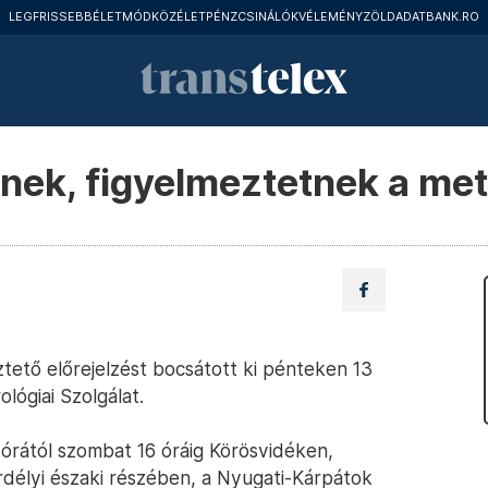
LEGFRISSEBB
ÉLETMÓD
KÖZÉLET
PÉNZCSINÁLÓK
VÉLEMÉNY
ZÖLD
ADATBANK.RO
lnek, figyelmeztetnek a me
tető előrejelzést bocsátott ki pénteken 13
ógiai Szolgálat.
0 órától szombat 16 óráig Körösvidéken,
élyi északi részében, a Nyugati-Kárpátok