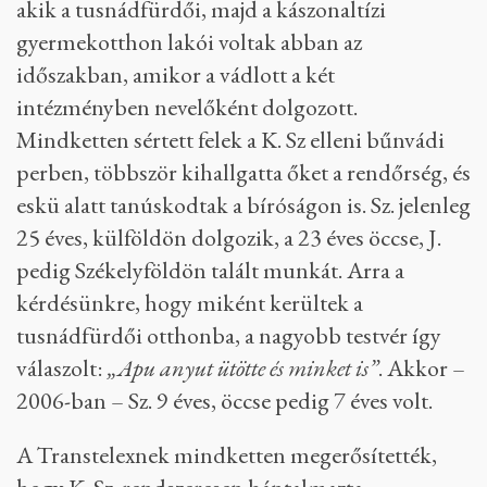
akik a tusnádfürdői, majd a kászonaltízi
gyermekotthon lakói voltak abban az
időszakban, amikor a vádlott a két
intézményben nevelőként dolgozott.
Mindketten sértett felek a K. Sz elleni bűnvádi
perben, többször kihallgatta őket a rendőrség, és
eskü alatt tanúskodtak a bíróságon is. Sz. jelenleg
25 éves, külföldön dolgozik, a 23 éves öccse, J.
pedig Székelyföldön talált munkát. Arra a
kérdésünkre, hogy miként kerültek a
tusnádfürdői otthonba, a nagyobb testvér így
válaszolt:
„Apu anyut ütötte és minket is”
. Akkor –
2006-ban – Sz. 9 éves, öccse pedig 7 éves volt.
A Transtelexnek mindketten megerősítették,