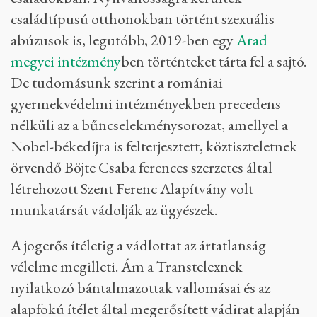
családtípusú otthonokban történt szexuális
abúzusok is, legutóbb, 2019-ben egy
Arad
megyei intézmény
ben
történteket tárta fel a sajtó.
De tudomásunk szerint a romániai
gyermekvédelmi intézményekben precedens
nélküli az a bűncselekménysorozat, amellyel a
Nobel-békedíjra is felterjesztett, köztiszteletnek
örvendő Böjte Csaba ferences szerzetes által
létrehozott Szent Ferenc Alapítvány volt
munkatársát vádolják az ügyészek.
A jogerős ítéletig a vádlottat az ártatlanság
vélelme megilleti. Ám a Transtelexnek
nyilatkozó bántalmazottak vallomásai és az
alapfokú ítélet által megerősített vádirat alapján