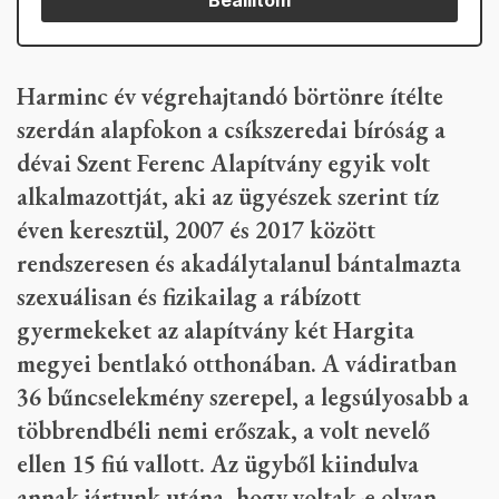
Beállítom
Harminc év végrehajtandó börtönre ítélte
szerdán alapfokon a csíkszeredai bíróság a
dévai Szent Ferenc Alapítvány egyik volt
alkalmazottját, aki az ügyészek szerint tíz
éven keresztül, 2007 és 2017 között
rendszeresen és akadálytalanul bántalmazta
szexuálisan és fizikailag a rábízott
gyermekeket az alapítvány két Hargita
megyei bentlakó otthonában. A vádiratban
36 bűncselekmény szerepel, a legsúlyosabb a
többrendbéli nemi erőszak, a volt nevelő
ellen 15 fiú vallott. Az ügyből kiindulva
annak jártunk utána, hogy voltak-e olyan