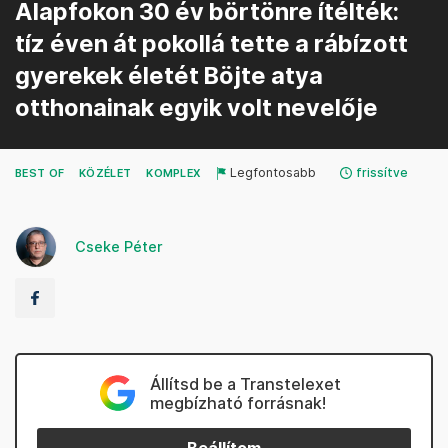
Alapfokon 30 év börtönre ítélték:
tíz éven át pokollá tette a rábízott
gyerekek életét Böjte atya
otthonainak egyik volt nevelője
Legfontosabb
frissítve
BEST OF
KÖZÉLET
KOMPLEX
Cseke Péter
Állítsd be a Transtelexet
megbízható forrásnak!