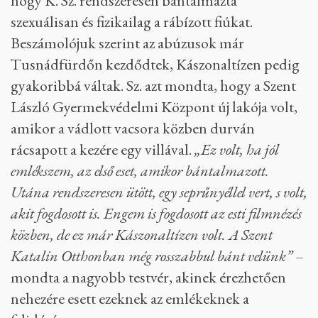
hogy K. Sz. rendszeresen bántalmazta
szexuálisan és fizikailag a rábízott fiúkat.
Beszámolójuk szerint az abúzusok már
Tusnádfürdőn kezdődtek, Kászonaltízen pedig
gyakoribbá váltak. Sz. azt mondta, hogy a Szent
László Gyermekvédelmi Központ új lakója volt,
amikor a vádlott vacsora közben durván
rácsapott a kezére egy villával.
„Ez volt, ha jól
emlékszem, az első eset, amikor bántalmazott.
Utána rendszeresen ütött, egy seprűnyéllel vert, s volt,
akit fogdosott is. Engem is fogdosott az esti filmnézés
közben, de ez már Kászonaltízen volt. A Szent
Katalin Otthonban még rosszabbul bánt velünk”
–
mondta a nagyobb testvér, akinek érezhetően
nehezére esett ezeknek az emlékeknek a