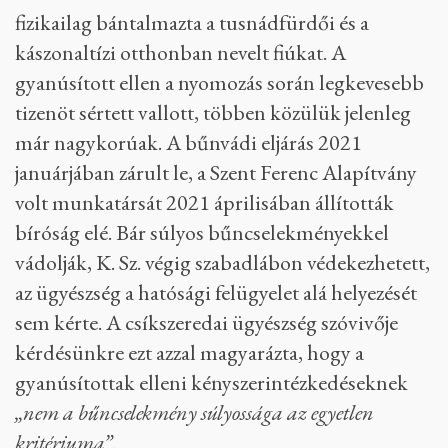
fizikailag bántalmazta a tusnádfürdői és a
kászonaltízi otthonban nevelt fiúkat. A
gyanúsított ellen a nyomozás során legkevesebb
tizenöt sértett vallott, többen közülük jelenleg
már nagykorúak. A bűnvádi eljárás 2021
januárjában zárult le, a Szent Ferenc Alapítvány
volt munkatársát 2021 áprilisában állították
bíróság elé. Bár súlyos bűncselekményekkel
vádolják, K. Sz. végig szabadlábon védekezhetett,
az ügyészség a hatósági felügyelet alá helyezését
sem kérte. A csíkszeredai ügyészség szóvivője
kérdésünkre ezt azzal magyarázta, hogy a
gyanúsítottak elleni kényszerintézkedéseknek
„nem a bűncselekmény súlyossága az egyetlen
kritériuma”
.