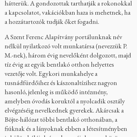
hátterük. A gondozottak tarthatják a rokonokkal
a kapcsolatot, vakációkban haza is mehetnek, ha
a hozzátartozók tudják őket fogadni.
A Szent Ferenc Alapítvány portálunknak név
nélkül nyilatkozó volt munkatársa (nevezzük P.
M.-nek), három évig nevelőként dolgozott, majd
tíz évig az egyik bentlakó otthon helyettes
vezetője volt. Egykori munkahelye a
tusnádfürdőihez és kászonaltízihez nagyon
hasonló, jelenleg is működő intézmény,
amelyben óvodás koruktól a nyolcadik osztály
elvégzéséig nevelkednek gyerekek. Akárcsak a
Böjte-hálózat többi bentlakó otthonában, a
fiúknak és a lányoknak ebben a létesítményben