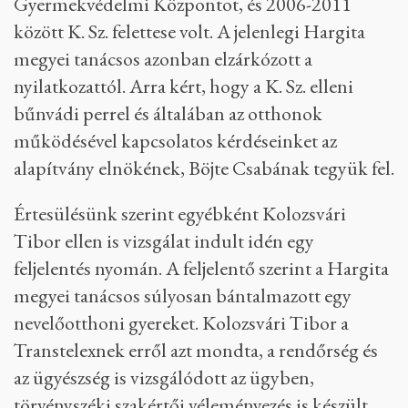
Gyermekvédelmi Központot, és 2006-2011
között K. Sz. felettese volt. A jelenlegi Hargita
megyei tanácsos azonban elzárkózott a
nyilatkozattól. Arra kért, hogy a K. Sz. elleni
bűnvádi perrel és általában az otthonok
működésével kapcsolatos kérdéseinket az
alapítvány elnökének, Böjte Csabának tegyük fel.
Értesülésünk szerint egyébként Kolozsvári
Tibor ellen is vizsgálat indult idén egy
feljelentés nyomán. A feljelentő szerint a Hargita
megyei tanácsos súlyosan bántalmazott egy
nevelőotthoni gyereket. Kolozsvári Tibor a
Transtelexnek erről azt mondta, a rendőrség és
az ügyészség is vizsgálódott az ügyben,
törvényszéki szakértői véleményezés is készült,