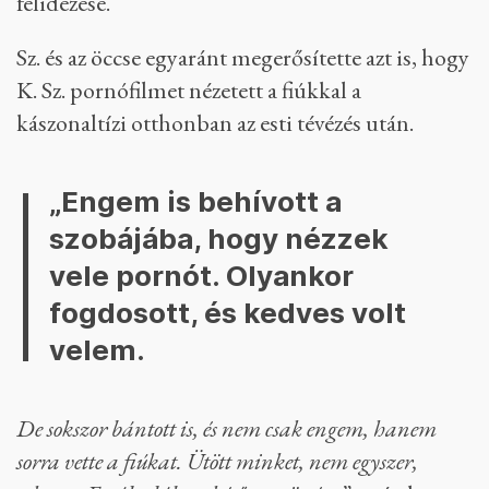
felidézése.
Sz. és az öccse egyaránt megerősítette azt is, hogy
K. Sz. pornófilmet nézetett a fiúkkal a
kászonaltízi otthonban az esti tévézés után.
„Engem is behívott a
szobájába, hogy nézzek
vele pornót. Olyankor
fogdosott, és kedves volt
velem.
De sokszor bántott is, és nem csak engem, hanem
sorra vette a fiúkat. Ütött minket, nem egyszer,