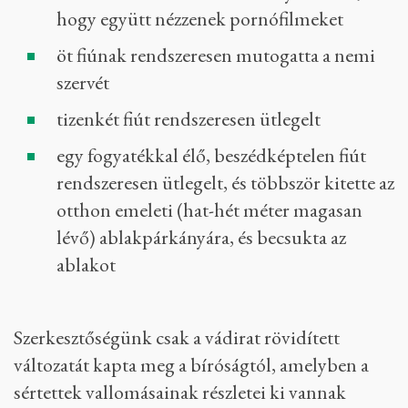
hogy együtt nézzenek pornófilmeket
öt fiúnak rendszeresen mutogatta a nemi
szervét
tizenkét fiút rendszeresen ütlegelt
egy fogyatékkal élő, beszédképtelen fiút
rendszeresen ütlegelt, és többször kitette az
otthon emeleti (hat-hét méter magasan
lévő) ablakpárkányára, és becsukta az
ablakot
Szerkesztőségünk csak a vádirat rövidített
változatát kapta meg a bíróságtól, amelyben a
sértettek vallomásainak részletei ki vannak