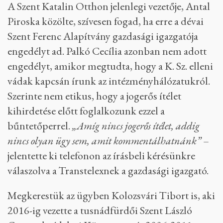
A Szent Katalin Otthon jelenlegi vezetője, Antal
Piroska közölte, szívesen fogad, ha erre a dévai
Szent Ferenc Alapítvány gazdasági igazgatója
engedélyt ad. Palkó Cecília azonban nem adott
engedélyt, amikor megtudta, hogy a K. Sz. elleni
vádak kapcsán írunk az intézményhálózatukról.
Szerinte nem etikus, hogy a jogerős ítélet
kihirdetése előtt foglalkozunk ezzel a
bűntetőperrel.
„Amíg nincs jogerős ítélet, addig
nincs olyan ügy sem, amit kommentálhatnánk”
–
jelentette ki telefonon az írásbeli kérésünkre
válaszolva a Transtelexnek a gazdasági igazgató.
Megkerestük az ügyben Kolozsvári Tibort is, aki
2016-ig vezette a tusnádfürdői Szent László