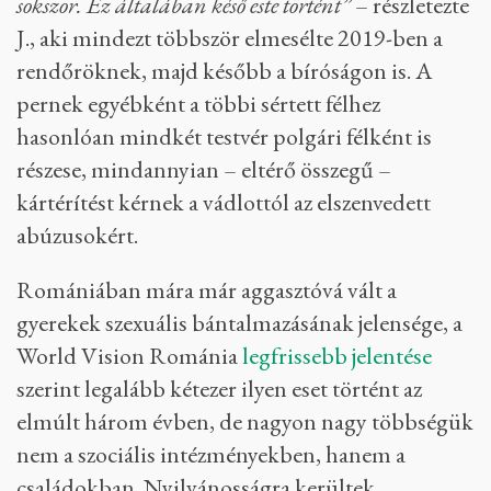
sokszor. Ez általában késő este történt”
– részletezte
J., aki mindezt többször elmesélte 2019-ben a
rendőröknek, majd később a bíróságon is. A
pernek egyébként a többi sértett félhez
hasonlóan mindkét testvér polgári félként is
részese, mindannyian – eltérő összegű –
kártérítést kérnek a vádlottól az elszenvedett
abúzusokért.
Romániában mára már aggasztóvá vált a
gyerekek szexuális bántalmazásának jelensége, a
World Vision Románia
legfrissebb jelentése
szerint legalább kétezer ilyen eset történt az
elmúlt három évben, de nagyon nagy többségük
nem a szociális intézményekben, hanem a
családokban. Nyilvánosságra kerültek