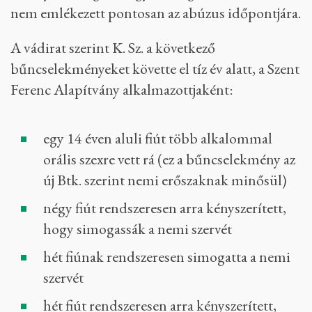
nem emlékezett pontosan az abúzus időpontjára.
A vádirat szerint K. Sz. a következő
bűncselekményeket követte el tíz év alatt, a Szent
Ferenc Alapítvány alkalmazottjaként:
egy 14 éven aluli fiút több alkalommal
orális szexre vett rá (ez a bűncselekmény az
új Btk. szerint nemi erőszaknak minősül)
négy fiút rendszeresen arra kényszerített,
hogy simogassák a nemi szervét
hét fiúnak rendszeresen simogatta a nemi
szervét
hét fiút rendszeresen arra kényszerített,