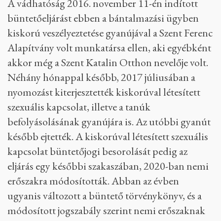
A vádhatóság 2016. november 11-én indított
büntetőeljárást ebben a bántalmazási ügyben
kiskorú veszélyeztetése gyanújával a Szent Ferenc
Alapítvány volt munkatársa ellen, aki egyébként
akkor még a Szent Katalin Otthon nevelője volt.
Néhány hónappal később, 2017 júliusában a
nyomozást kiterjesztették kiskorúval létesített
szexuális kapcsolat, illetve a tanúk
befolyásolásának gyanújára is. Az utóbbi gyanút
később ejtették. A kiskorúval létesített szexuális
kapcsolat büntetőjogi besorolását pedig az
eljárás egy későbbi szakaszában, 2020-ban nemi
erőszakra módosították. Abban az évben
ugyanis változott a büntető törvénykönyv, és a
módosított jogszabály szerint nemi erőszaknak