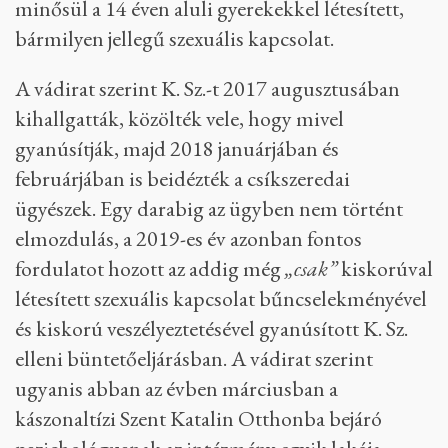
minősül a 14 éven aluli gyerekekkel létesített,
bármilyen jellegű szexuális kapcsolat.
A vádirat szerint K. Sz.-t 2017 augusztusában
kihallgatták, közölték vele, hogy mivel
gyanúsítják, majd 2018 januárjában és
februárjában is beidézték a csíkszeredai
ügyészek. Egy darabig az ügyben nem történt
elmozdulás, a 2019-es év azonban fontos
fordulatot hozott az addig még
„csak”
kiskorúval
létesített szexuális kapcsolat bűncselekményével
és kiskorú veszélyeztetésével gyanúsított K. Sz.
elleni büntetőeljárásban. A vádirat szerint
ugyanis abban az évben márciusban a
kászonaltízi Szent Katalin Otthonba bejáró