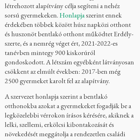
létrehozott alapítvány célja segíteni a nehéz
sorsú gyermekeken.
Honlapja
szerint ennek
érdekében többek között húsz napközi otthont
és huszonöt bentlakó otthont működtet Erdély-
szerte, és a nemrég véget ért, 2021-2022-es
tanévben mintegy 900 kiskorúról
gondoskodott. A létszám egyébként látványosan
csökkent az elmúlt években: 2017-ben még
2500 gyermeket karolt fel az alapítvány.
A szervezet honlapja szerint a bentlakó
otthonokba azokat a gyermekeket fogadják be a
legközelebbi vérrokon írásos kérésére, akiknek a
lelki, szellemi, erkölcsi kibontakozását és
növekedését meggátolja a rendezetlen családi