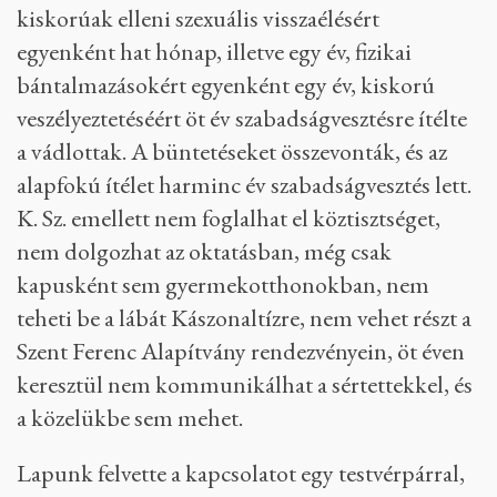
kiskorúak elleni szexuális visszaélésért
egyenként hat hónap, illetve egy év, fizikai
bántalmazásokért egyenként egy év, kiskorú
veszélyeztetéséért öt év szabadságvesztésre ítélte
a vádlottak. A büntetéseket összevonták, és az
alapfokú ítélet harminc év szabadságvesztés lett.
K. Sz. emellett nem foglalhat el köztisztséget,
nem dolgozhat az oktatásban, még csak
kapusként sem gyermekotthonokban, nem
teheti be a lábát Kászonaltízre, nem vehet részt a
Szent Ferenc Alapítvány rendezvényein, öt éven
keresztül nem kommunikálhat a sértettekkel, és
a közelükbe sem mehet.
Lapunk felvette a kapcsolatot egy testvérpárral,