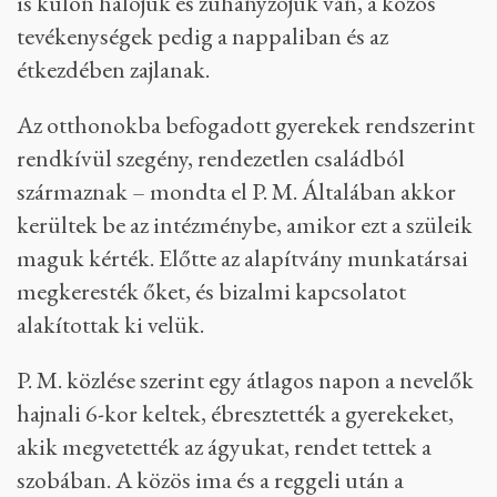
is külön hálójuk és zuhanyzójuk van, a közös
tevékenységek pedig a nappaliban és az
étkezdében zajlanak.
Az otthonokba befogadott gyerekek rendszerint
rendkívül szegény, rendezetlen családból
származnak – mondta el P. M. Általában akkor
kerültek be az intézménybe, amikor ezt a szüleik
maguk kérték. Előtte az alapítvány munkatársai
megkeresték őket, és bizalmi kapcsolatot
alakítottak ki velük.
P. M. közlése szerint egy átlagos napon a nevelők
hajnali 6-kor keltek, ébresztették a gyerekeket,
akik megvetették az ágyukat, rendet tettek a
szobában. A közös ima és a reggeli után a