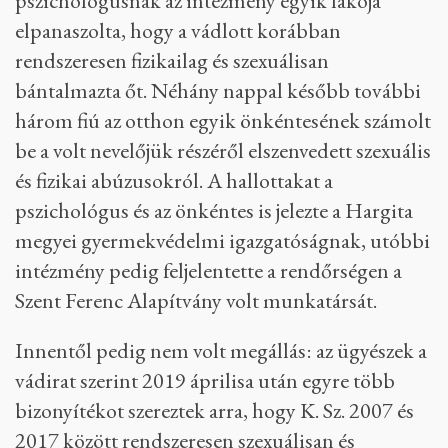
pszichológusnak az intézmény egyik lakója
elpanaszolta, hogy a vádlott korábban
rendszeresen fizikailag és szexuálisan
bántalmazta őt. Néhány nappal később további
három fiú az otthon egyik önkéntesének számolt
be a volt nevelőjük részéről elszenvedett szexuális
és fizikai abúzusokról. A hallottakat a
pszichológus és az önkéntes is jelezte a Hargita
megyei gyermekvédelmi igazgatóságnak, utóbbi
intézmény pedig feljelentette a rendőrségen a
Szent Ferenc Alapítvány volt munkatársát.
Innentől pedig nem volt megállás: az ügyészek a
vádirat szerint 2019 áprilisa után egyre több
bizonyítékot szereztek arra, hogy K. Sz. 2007 és
2017 között rendszeresen szexuálisan és