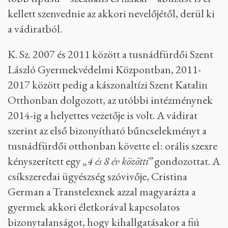
kellett szenvednie az akkori nevelőjétől, derül ki
a vádiratból.
K. Sz. 2007 és 2011 között a tusnádfürdői Szent
László Gyermekvédelmi Központban, 2011-
2017 között pedig a kászonaltízi Szent Katalin
Otthonban dolgozott, az utóbbi intézménynek
2014-ig a helyettes vezetője is volt. A vádirat
szerint az első bizonyítható bűncselekményt a
tusnádfürdői otthonban követte el: orális szexre
kényszerített egy
„4 és 8 év közötti”
gondozottat. A
csíkszeredai ügyészség szóvivője, Cristina
German a Transtelexnek azzal magyarázta a
gyermek akkori életkorával kapcsolatos
bizonytalanságot, hogy kihallgatásakor a fiú