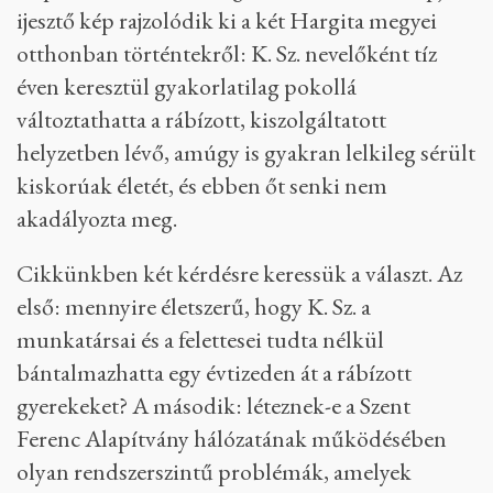
ijesztő kép rajzolódik ki a két Hargita megyei
otthonban történtekről: K. Sz. nevelőként tíz
éven keresztül gyakorlatilag pokollá
változtathatta a rábízott, kiszolgáltatott
helyzetben lévő, amúgy is gyakran lelkileg sérült
kiskorúak életét, és ebben őt senki nem
akadályozta meg.
Cikkünkben két kérdésre keressük a választ. Az
első: mennyire életszerű, hogy K. Sz. a
munkatársai és a felettesei tudta nélkül
bántalmazhatta egy évtizeden át a rábízott
gyerekeket? A második: léteznek-e a Szent
Ferenc Alapítvány hálózatának működésében
olyan rendszerszintű problémák, amelyek