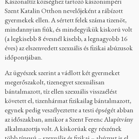
Kászonaltíz községhez tartozó kászonimpéri
Szent Katalin Otthon nevelőjeként a rábízott
gyermekek ellen. A sértett felek száma tizenöt,
mindannyian fiúk, és mindegyikük kiskorú volt
(a legkisebb 8 évesnél kisebb, a legnagyobb 16
éves) az elszenvedett szexuális és fizikai abúzusok
időpontjában.
Az ügyészek szerint a vádlott két gyermeket
megerőszakolt, tizenegyet szexuálisan
bántalmazott, tíz ellen szexuális visszaélést
követett el, tizenhármat fizikailag bántalmazott,
egynek pedig veszélyeztette a testi épségét abban
az időszakban, amikor a Szent Ferenc Alapítvány
alkalmazottja volt. A kiskorúak egy részének
több típusú – szexuális és fizikai – abúzust is el