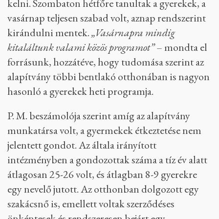
kelni. Szombaton hétfőre tanultak a gyerekek, a
vasárnap teljesen szabad volt, aznap rendszerint
kirándulni mentek.
„Vasárnapra mindig
kitaláltunk valami közös programot”
– mondta el
forrásunk, hozzátéve, hogy tudomása szerint az
alapítvány többi bentlakó otthonában is nagyon
hasonló a gyerekek heti programja.
P. M. beszámolója szerint amíg az alapítvány
munkatársa volt, a gyermekek étkeztetése nem
jelentett gondot. Az általa irányított
intézményben a gondozottak száma a tíz év alatt
átlagosan 25-26 volt, és átlagban 8-9 gyerekre
egy nevelő jutott. Az otthonban dolgozott egy
szakácsnő is, emellett voltak szerződéses
önkéntesek és rendszeresen bejárt egy