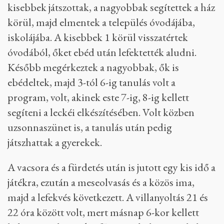
kisebbek játszottak, a nagyobbak segítettek a ház
körül, majd elmentek a település óvodájába,
iskolájába. A kisebbek 1 körül visszatértek
óvodából, őket ebéd után lefektették aludni.
Később megérkeztek a nagyobbak, ők is
ebédeltek, majd 3-tól 6-ig tanulás volt a
program, volt, akinek este 7-ig, 8-ig kellett
segíteni a leckéi elkészítésében. Volt közben
uzsonnaszünet is, a tanulás után pedig
játszhattak a gyerekek.
A vacsora és a fürdetés után is jutott egy kis idő a
játékra, ezután a meseolvasás és a közös ima,
majd a lefekvés következett. A villanyoltás 21 és
22 óra között volt, mert másnap 6-kor kellett