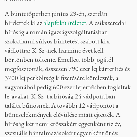
A büntetőperben június 29-én, szerdán
hirdették ki az
alapfokú ítéletet
. A csíkszeredai
bíróság a román igazságszolgáltatásban
szokatlanul súlyos büntetést szabott ki a
vádlottra: K. Sz.-nek harminc évet kell
börtönben töltenie. Emellett több jogától
megfosztották, összesen 790 ezer lej kártérítés és
3700 lej perköltség kifizetésére kötelezték, a
vagyonából pedig 600 ezer lej értékben foglaltak
le javakat. K. Sz.-t a bíróság 24 vádpontban
találta bűnösnek. A további 12 vádpontot a
bűncselekmények elévülése miatt ejtették. A
bíróság két nemi erőszakért egyenként tíz év,
szexuális bántalmazásokért egyenként öt év,