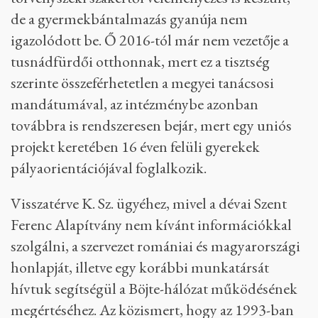
de a gyermekbántalmazás gyanúja nem
igazolódott be. Ő 2016-tól már nem vezetője a
tusnádfürdői otthonnak, mert ez a tisztség
szerinte összeférhetetlen a megyei tanácsosi
mandátumával, az intézménybe azonban
továbbra is rendszeresen bejár, mert egy uniós
projekt keretében 16 éven felüli gyerekek
pályaorientációjával foglalkozik.
Visszatérve K. Sz. ügyéhez, mivel a dévai Szent
Ferenc Alapítvány nem kívánt információkkal
szolgálni, a szervezet romániai és magyarországi
honlapját, illetve egy korábbi munkatársát
hívtuk segítségül a Böjte-hálózat működésének
megértéséhez. Az közismert, hogy az 1993-ban