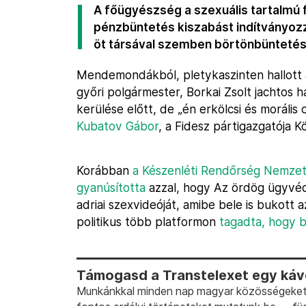
A főügyészség a szexuális tartalmú 
pénzbüntetés kiszabást indítványozza
öt társával szemben börtönbüntetés,
Mendemondákból, pletykaszinten hallott a
győri polgármester, Borkai Zsolt jachtos 
kerülése előtt, de „én erkölcsi és moráli
Kubatov Gábor
, a Fidesz pártigazgatója 
Korábban
a Készenléti Rendőrség Nemze
gyanúsította
azzal, hogy Az ördög ügyvédj
adriai szexvideóját, amibe bele is bukott
politikus több platformon
tagadta, hogy b
Támogasd a Transtelexet egy kávé
Munkánkkal minden nap magyar közösségeket t