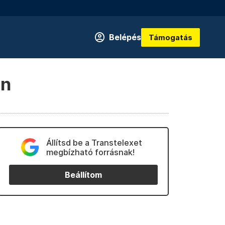
Belépés
Támogatás
en
Állítsd be a Transtelexet
megbízható forrásnak!
Beállítom