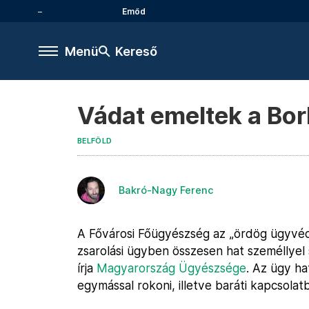
Emőd
Menü
Kereső
Vádat emeltek a Bor
BELFÖLD
Bakró-Nagy Ferenc
A Fővárosi Főügyészség az „ördög ügyvéd
zsarolási ügyben összesen hat személlyel 
írja
Magyarország Ügyészsége
. Az ügy ha
egymással rokoni, illetve baráti kapcsolatb