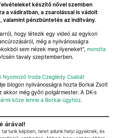
felvételeket készítő nővel szemben
 a vádiratban, a zsarolással is vádolt
 valamint pénzbüntetés az indítvány.
rról, hogy létezik egy videó az egykori
hancúrozásáról, még a nyilvánosságra
s okokból sem nézek meg ilyeneket”,
mondta
Kötcsén tavaly szeptemberben.
ti Nyomozó Iroda Czeglédy Csabát
e blogon nyilvánosságra hozta Borkai Zsolt
 az akkor még győri polgármester. A DK-s
ármi köze lenne a Borkai-ügyhöz
.
 árával!
artunk képben, teret adunk helyi ügyeknek, és