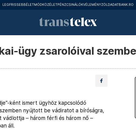
LEGFRISSEBB
ÉLETMÓD
KÖZÉLET
PÉNZCSINÁLÓK
VÉLEMÉNY
ZÖLD
ADATBANK.RO
kai-ügy zsarolóival szemb
je”-ként ismert ügyhöz kapcsolódó
szemben nyújtott be vádiratot a bíróságra,
t vádlottja – három férfi és három nő –
an áll.