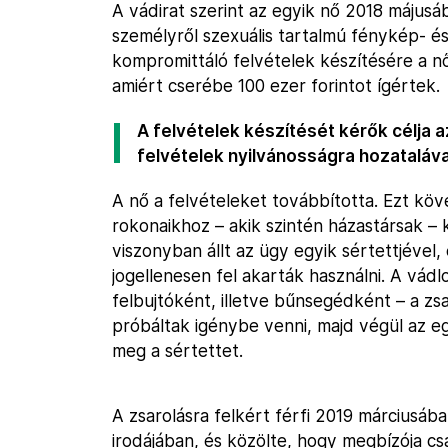
A vádirat szerint az egyik nő 2018 májusá
személyről szexuális tartalmú fénykép- és
kompromittáló felvételek készítésére a nő
amiért cserébe 100 ezer forintot ígértek.
A felvételek készítését kérők célja a
felvételek nyilvánosságra hozatalával
A nő a felvételeket továbbította. Ezt köv
rokonaikhoz – akik szintén házastársak –
viszonyban állt az ügy egyik sértettjével
jogellenesen fel akarták használni. A vád
felbujtóként, illetve bűnsegédként – a zs
próbáltak igénybe venni, majd végül az eg
meg a sértettet.
A zsarolásra felkért férfi 2019 márciusába
irodájában, és közölte, hogy megbízója 