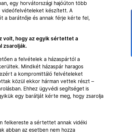
ban, egy horvátországi hajóúton több
 videófelvételeket készített. A
t a barátnője és annak férje kérte fel,
z volt, hogy az egyik sértettet a
 zsarolják.
etően a felvételek a házaspártól a
 kerültek. Mindkét házaspár haragos
, ezért a kompromittáló felvételeket
lottak közül ekkor hárman vettek részt –
arolásban. Ehhez ügyvédi segítséget is
yikük egy barátját kérte meg, hogy zsarolja
n felkereste a sértettet annak vidéki
csak abban az esetben nem hozza