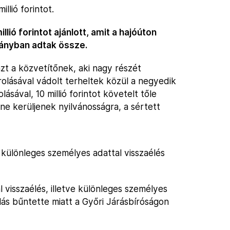
illió forintot.
lió forintot ajánlott, amit a hajóúton
rányban adtak össze.
zt a közvetítőnek, aki nagy részét
olásával vádolt terheltek közül a negyedik
ásával, 10 millió forintot követelt tőle
ne kerüljenek nyilvánosságra, a sértett
 különleges személyes adattal visszaélés
visszaélés, illetve különleges személyes
olás bűntette miatt a Győri Járásbíróságon