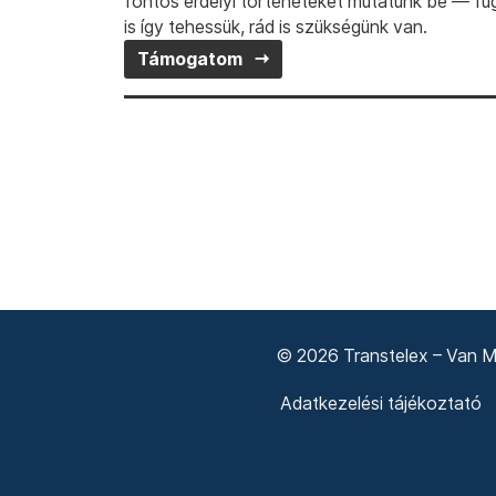
fontos erdélyi történeteket mutatunk be — fü
is így tehessük, rád is szükségünk van.
Támogatom
© 2026 Transtelex – Van Má
Adatkezelési tájékoztató