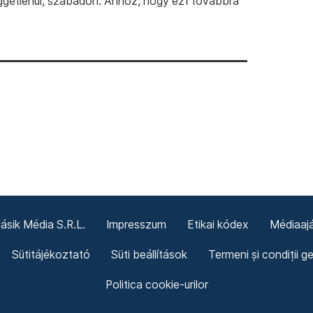
ggetlenül, szabadon. Ahhoz, hogy ezt továbbra
sik Média S.R.L.
Impresszum
Etikai kódex
Médiaajá
Sütitájékoztató
Süti beállítások
Termeni și condiții g
Politica cookie-urilor