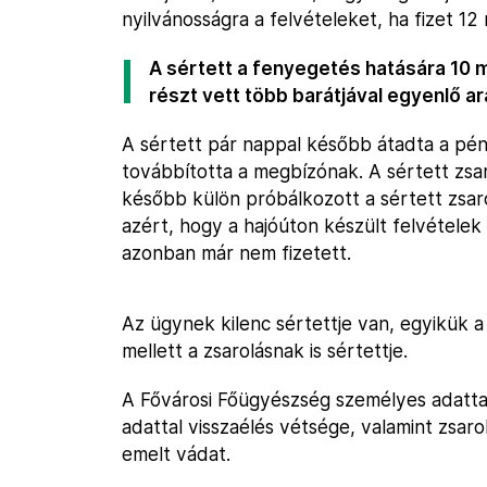
nyilvánosságra a felvételeket, ha fizet 12 m
A sértett a fenyegetés hatására 10 mil
részt vett több barátjával egyenlő a
A sértett pár nappal később átadta a pén
továbbította a megbízónak. A sértett zsar
később külön próbálkozott a sértett zsarol
azért, hogy a hajóúton készült felvételek 
azonban már nem fizetett.
Az ügynek kilenc sértettje van, egyikük a
mellett a zsarolásnak is sértettje.
A Fővárosi Főügyészség személyes adattal 
adattal visszaélés vétsége, valamint zsar
emelt vádat.