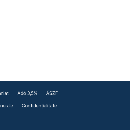
nlat
Adó 3,5%
ÁSZF
enerale
Confidențialitate