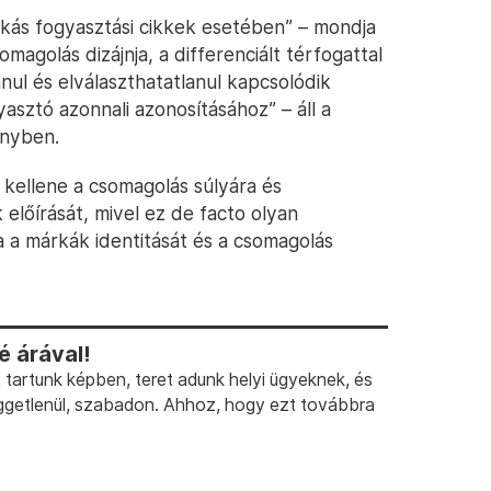
rkás fogyasztási cikkek esetében” – mondja
agolás dizájnja, a differenciált térfogattal
nul és elválaszthatatlanul kapcsolódik
sztó azonnali azonosításához” – áll a
ényben.
 kellene a csomagolás súlyára és
előírását, mivel ez de facto olyan
 a márkák identitását és a csomagolás
 árával!
artunk képben, teret adunk helyi ügyeknek, és
ggetlenül, szabadon. Ahhoz, hogy ezt továbbra