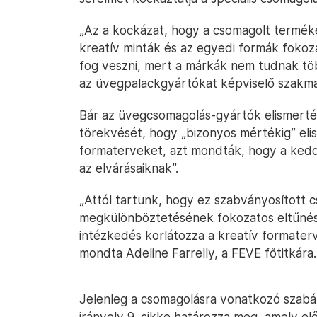
„Az a kockázat, hogy a csomagolt termék
kreatív minták és az egyedi formák fokoz
fog veszni, mert a márkák nem tudnak tö
az üvegpalackgyártókat képviselő szakma
Bár az üvegcsomagolás-gyártók elismerték
törekvését, hogy „bizonyos mértékig” eli
formaterveket, azt mondták, hogy a ked
az elvárásaiknak”.
„Attól tartunk, hogy ez szabványosított 
megkülönböztetésének fokozatos eltűnésé
intézkedés korlátozza a kreatív formater
mondta Adeline Farrelly, a FEVE főtitkára.
Jelenleg a csomagolásra vonatkozó szabál
irányelv 9. cikke határozza meg, amely el