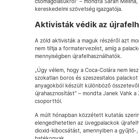
csomagolásukról” – mondta Sarah Melina, a
kereskedelmi szövetség igazgatója.
Aktivisták védik az újrafel
A zöld aktivisták a maguk részéről azt mo
nem tiltja a formatervezést, amíg a palac
mennyiségben újrafelhasználhatók.
„Úgy vélem, hogy a Coca-Colára nem lesz
szokatlan boros és szeszesitalos palackot
anyagokból készült különböző összetevők
újrahasznosítást” – mondta Janek Vahk 
csoporttól.
A múlt hónapban közzétett kutatás szeri
elengedhetetlen az üvegpalackok újrafelh
dioxid-kibocsátást, amennyiben a gyűjtő-,
hatékonyak.