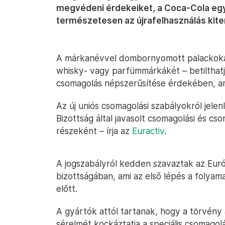
megvédeni érdekeiket, a Coca-Cola egye
természetesen az újrafelhasználás kite
A márkanévvel dombornyomott palackokat
whisky- vagy parfümmárkákét – betilthatj
csomagolás népszerűsítése érdekében, ami 
Az új uniós csomagolási szabályokról jele
Bizottság által javasolt csomagolási és cs
részeként – írja az
Euractiv
.
A jogszabályról kedden szavaztak az Eur
bizottságában, ami az első lépés a folyam
előtt.
A gyártók attól tartanak, hogy a törvény
sérelmét kockáztatja a speciális csomago