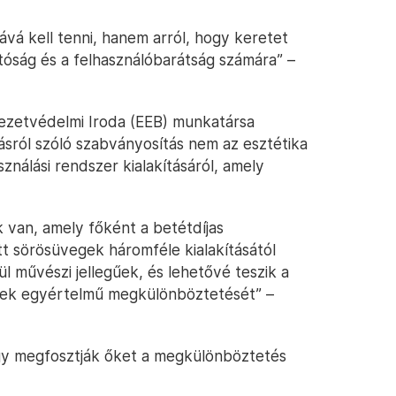
vá kell tenni, hanem arról, hogy keretet
tóság és a felhasználóbarátság számára” –
yezetvédelmi Iroda (EEB) munkatársa
ásról szóló szabványosítás nem az esztétika
sználási rendszer kialakításáról, amely
 van, amely főként a betétdíjas
tt sörösüvegek háromféle kialakításától
l művészi jellegűek, és lehetővé teszik a
nek egyértelmű megkülönböztetését” –
gy megfosztják őket a megkülönböztetés