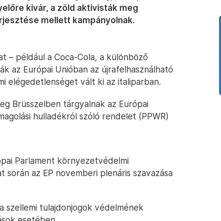
lőre kivár, a zöld aktivisták meg
rjesztése mellett kampányolnak.
 – például a Coca-Cola, a különböző
ák az Európai Unióban az újrafelhasználható
elégedetlenséget vált ki az italiparban.
nleg Brüsszelben tárgyalnak az Európai
omagolási hulladékról szóló rendelet (PPWR)
ópai Parlament környezetvédelmi
at során az EP novemberi plenáris szavazása
 a szellemi tulajdonjogok védelmének
lások esetében.