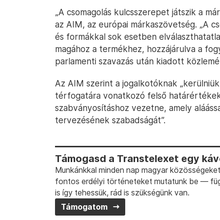
„A csomagolás kulcsszerepet játszik a má
az AIM, az európai márkaszövetség. „A csom
és formákkal sok esetben elválaszthatatla
magához a termékhez, hozzájárulva a fogya
parlamenti szavazás után kiadott közlem
Az AIM szerint a jogalkotóknak „kerülniük
térfogatára vonatkozó felső határértékek 
szabványosításhoz vezetne, amely aláássa
tervezésének szabadságát”.
Támogasd a Transtelexet egy kávé
Munkánkkal minden nap magyar közösségeket t
fontos erdélyi történeteket mutatunk be — fü
is így tehessük, rád is szükségünk van.
Támogatom