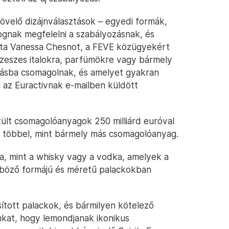
növelő dizájnválasztások – egyedi formák,
ognak megfelelni a szabályozásnak, és
ta Vanessa Chesnot, a FEVE közügyekért
 szeszes italokra, parfümökre vagy bármely
lásba csomagolnak, és amelyet gyakran
 az Euractivnak e-mailben küldött
zült csomagolóanyagok 250 milliárd euróval
l többel, mint bármely más csomagolóanyag.
ra, mint a whisky vagy a vodka, amelyek a
nböző formájú és méretű palackokban
ított palackok, és bármilyen kötelező
inkat, hogy lemondjanak ikonikus