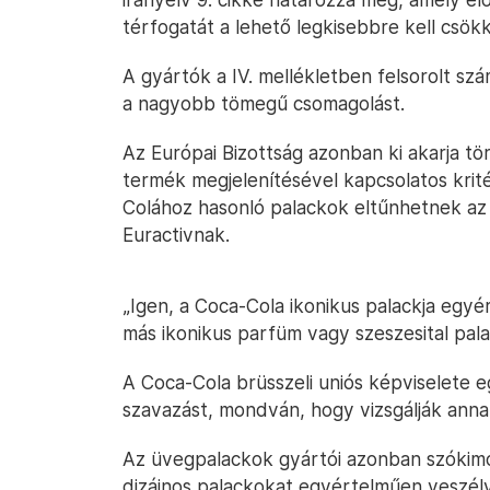
térfogatát a lehető legkisebbre kell csökk
A gyártók a IV. mellékletben felsorolt szá
a nagyobb tömegű csomagolást.
Az Európai Bizottság azonban ki akarja tör
termék megjelenítésével kapcsolatos krité
Colához hasonló palackok eltűnhetnek az u
Euractivnak.
„Igen, a Coca-Cola ikonikus palackja egy
más ikonikus parfüm vagy szeszesital pala
A Coca-Cola brüsszeli uniós képviselete 
szavazást, mondván, hogy vizsgálják ann
Az üvegpalackok gyártói azonban szókim
dizájnos palackokat egyértelműen veszélye