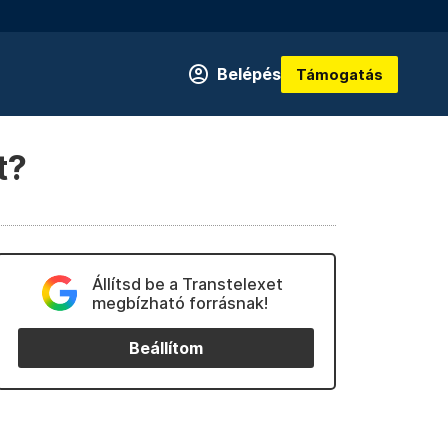
Belépés
Támogatás
t?
Állítsd be a Transtelexet
megbízható forrásnak!
Beállítom