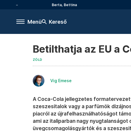
Berta, Bettina
Menü
Kereső
Betilthatja az EU a 
ZÖLD
Vig Emese
A Coca-Cola jellegzetes formatervezett
szeszesitalok vagy a parfümök dizájno
piacról az újrafelhasználhatóságot tám
ami az italiparban nagy nyugtalanságot
üvegcsomagolásgyártók és a szeszesit