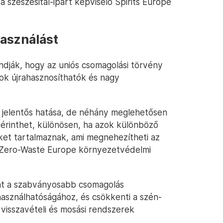
 szeszesital-ipart képviselő Spirits Europe
használást
ndják, hogy az uniós csomagolási törvény
kok újrahasznosíthatók és nagy
 jelentős hatása, de néhány meglehetősen
 érinthet, különösen, ha azok különböző
et tartalmaznak, ami megnehezítheti az
a Zero-Waste Europe környezetvédelmi
nt a szabványosabb csomagolás
asználhatóságához, és csökkenti a szén-
 visszavételi és mosási rendszerek