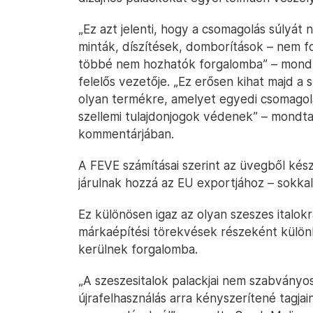
„Ez azt jelenti, hogy a csomagolás súlyát 
minták, díszítések, domborítások – nem f
többé nem hozhatók forgalomba” – mond
felelős vezetője. „Ez erősen kihat majd a
olyan termékre, amelyet egyedi csomago
szellemi tulajdonjogok védenek” – mondta
kommentárjában.
A FEVE számításai szerint az üvegből kés
járulnak hozzá az EU exportjához – sokka
Ez különösen igaz az olyan szeszes italok
márkaépítési törekvések részeként külö
kerülnek forgalomba.
„A szeszesitalok palackjai nem szabványos
újrafelhasználás arra kényszerítené tagja