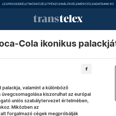
LEGFRISSEBB
ÉLETMÓD
KÖZÉLET
PÉNZCSINÁLÓK
VÉLEMÉNY
ZÖLD
ADATBANK.RO
Coca-Cola ikonikus palackjá
 palackja, valamint a különböző
s üvegcsomagolása kiszorulhat az európai
ogató uniós szabálytervezet értelmében,
 okoz. Miközben az
alt forgalmazó cégek megpróbálják