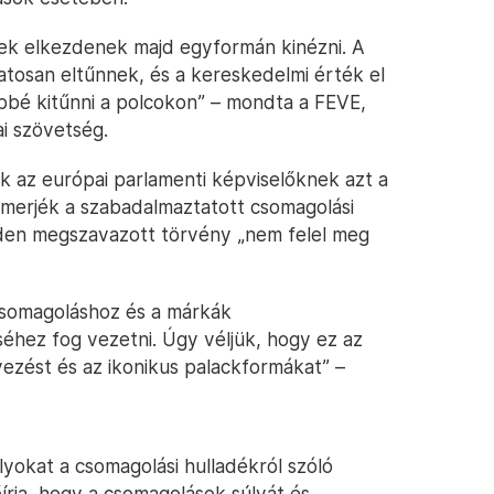
ek elkezdenek majd egyformán kinézni. A
atosan eltűnnek, és a kereskedelmi érték el
bbé kitűnni a polcokon” – mondta a FEVE,
i szövetség.
 az európai parlamenti képviselőknek azt a
smerjék a szabadalmaztatott csomagolási
den megszavazott törvény „nem felel meg
csomagoláshoz és a márkák
hez fog vezetni. Úgy véljük, hogy ez az
vezést és az ikonikus palackformákat” –
yokat a csomagolási hulladékról szóló
őírja, hogy a csomagolások súlyát és