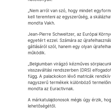
„Nem arról van szó, hogy mindet egyformá
kell teremteni az egyszerűség, a skálázha
mondta Vakh.
Jean-Pierre Schweitzer, az Európai Körn
egyetért ezzel. Számára az újrafelhasznál
gátlásáról szól, hanem egy olyan újrafelha
működik.
„Belgiumban virágzó kézműves sörpiacunk
visszaváltási rendszerben (DRS) elfogado
függ. A palackokon lévő matricák rendkívü
nagyszerű termékek különböző termelői
mondta az Euractivnak.
A márkatulajdonosok mégis úgy érzik, ho
lehetőségétől.