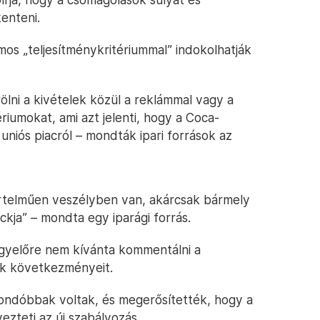
enteni.
mos „teljesítménykritériummal” indokolhatják
ölni a kivételek közül a reklámmal vagy a
riumokat, ami azt jelenti, hogy a Coca-
niós piacról – mondták ipari források az
értelműen veszélyben van, akárcsak bármely
ckja” – mondta egy iparági forrás.
egyelőre nem kívánta kommentálni a
ak következményeit.
ondóbbak voltak, és megerősítették, hogy a
zteti az új szabályozás.