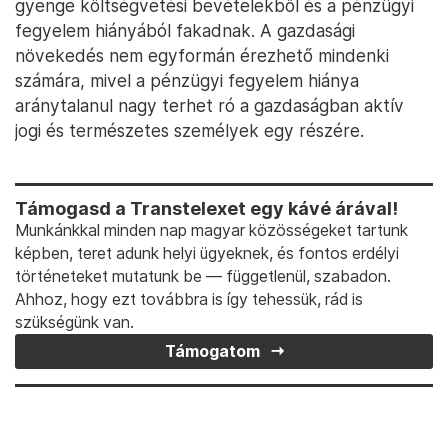
gyenge költségvetési bevételekből és a pénzügyi
fegyelem hiányából fakadnak. A gazdasági
növekedés nem egyformán érezhető mindenki
számára, mivel a pénzügyi fegyelem hiánya
aránytalanul nagy terhet ró a gazdaságban aktív
jogi és természetes személyek egy részére.
Támogasd a Transtelexet egy kávé árával!
Munkánkkal minden nap magyar közösségeket tartunk
képben, teret adunk helyi ügyeknek, és fontos erdélyi
történeteket mutatunk be — függetlenül, szabadon.
Ahhoz, hogy ezt továbbra is így tehessük, rád is
szükségünk van.
Támogatom