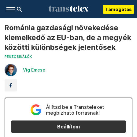
Támogatás
Románia gazdasági növekedése
kiemelkedő az EU-ban, de a megyék
közötti különbségek jelentősek
PÉNZCSINÁLÓK
Vig Emese
Állítsd be a Transtelexet
megbízható forrásnak!
Beállítom