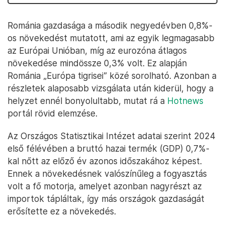
Románia gazdasága a második negyedévben 0,8%-
os növekedést mutatott, ami az egyik legmagasabb
az Európai Unióban, míg az eurozóna átlagos
növekedése mindössze 0,3% volt. Ez alapján
Románia „Európa tigrisei” közé sorolható. Azonban a
részletek alaposabb vizsgálata után kiderül, hogy a
helyzet ennél bonyolultabb, mutat rá a
Hotnews
portál rövid elemzése.
Az Országos Statisztikai Intézet adatai szerint 2024
első félévében a bruttó hazai termék (GDP) 0,7%-
kal nőtt az előző év azonos időszakához képest.
Ennek a növekedésnek valószínűleg a fogyasztás
volt a fő motorja, amelyet azonban nagyrészt az
importok tápláltak, így más országok gazdaságát
erősítette ez a növekedés.