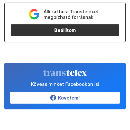
Állítsd be a Transtelexet
megbízható forrásnak!
Beállítom
Kövess minket Facebookon is!
Követem!