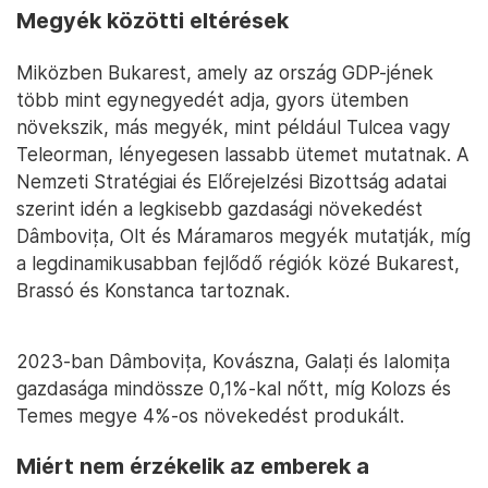
Megyék közötti eltérések
Miközben Bukarest, amely az ország GDP-jének
több mint egynegyedét adja, gyors ütemben
növekszik, más megyék, mint például Tulcea vagy
Teleorman, lényegesen lassabb ütemet mutatnak. A
Nemzeti Stratégiai és Előrejelzési Bizottság adatai
szerint idén a legkisebb gazdasági növekedést
Dâmbovița, Olt és Máramaros megyék mutatják, míg
a legdinamikusabban fejlődő régiók közé Bukarest,
Brassó és Konstanca tartoznak.
2023-ban Dâmbovița, Kovászna, Galați és Ialomița
gazdasága mindössze 0,1%-kal nőtt, míg Kolozs és
Temes megye 4%-os növekedést produkált.
Miért nem érzékelik az emberek a