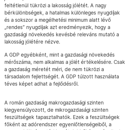
feltétlenül tükrözi a lakosság jólétét. A nagy
bérkülönbségek, a hatalmas különleges nyugdíjak
és a sokszor a megélhetési minimum alatt lévő
„rendes” nyugdíjak azt eredményezik, hogy a
gazdasági növekedés kevésbé releváns mutató a
lakosság jólétére nézve.
A GDP egyébként, mint a gazdasági növekedés
mérőszáma, nem alkalmas a jólét értékelésére. Csak
a gazdaság méretét méri, de nem tükrözi a
társadalom fejlettségét. A GDP túlzott használata
téves képet adhat a fejlődésről.
A román gazdaság makrogazdasági szinten
kiegyensúlyozott, de mikrogazdasági szinten
feszültségek tapasztalhatók. Ezek a feszültségek
főként az adórendszer egyenlőtlenségeiből, a