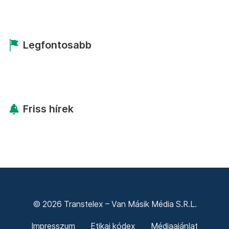
Legfontosabb
Friss hírek
© 2026 Transtelex – Van Másik Média S.R.L.
Impresszum
Etikai kódex
Médiaajánlat