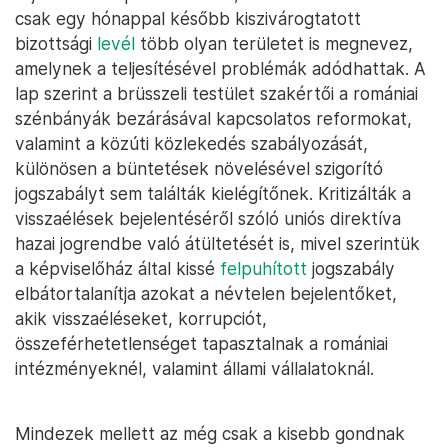
csak egy hónappal később kiszivárogtatott
bizottsági
levél
több olyan területet is megnevez,
amelynek a teljesítésével problémák adódhattak. A
lap szerint a brüsszeli testület szakértői a romániai
szénbányák bezárásával kapcsolatos reformokat,
valamint a közúti közlekedés szabályozását,
különösen a büntetések növelésével szigorító
jogszabályt sem találták kielégítőnek. Kritizálták a
visszaélések bejelentéséről szóló uniós direktíva
hazai jogrendbe való átültetését is, mivel szerintük
a képviselőház által kissé
felpuhított
jogszabály
elbátortalanítja azokat a névtelen bejelentőket,
akik visszaéléseket, korrupciót,
összeférhetetlenséget tapasztalnak a romániai
intézményeknél, valamint állami vállalatoknál.
Mindezek mellett az még csak a kisebb gondnak