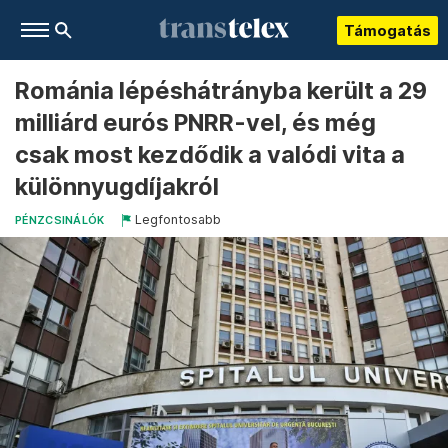
Támogatás
Románia lépéshátrányba került a 29
milliárd eurós PNRR-vel, és még
csak most kezdődik a valódi vita a
különnyugdíjakról
Legfontosabb
PÉNZCSINÁLÓK