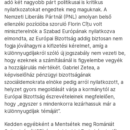
adó két nagyobb párt politikusai is kritikus
nyilatkozatokat engedtek meg maguknak. A
Nemzeti Liberális Pártnál (PNL) amolyan belső
ellenzéki pozícióba szoruló Florin Cîțu volt
miniszterelnök a Szabad Európának nyilatkozva
elmondta, az Európai Bizottság addig biztosan nem
fogja jóváhagyni a kifizetési kérelmet, amíg a
különnyugdíjakról szóló új jogszabály nem vezeti be,
hogy ezeknek a számításánál is figyelembe vegyék
a hozzájárulás mértékét. Gabriel Zetea, a
képviselőház pénzügyi bizottságának
szociáldemokrata elnöke pedig arról nyilatkozott, a
helyzet gyors megoldását várja a kormánytól az
Európai Bizottság észrevételeinek megfelelően,
hogy „egyszer s mindenkorra lezárhassuk már a
különnyugdíjak témáját”.
Kedden egyébként a Mentsétek meg Romániát