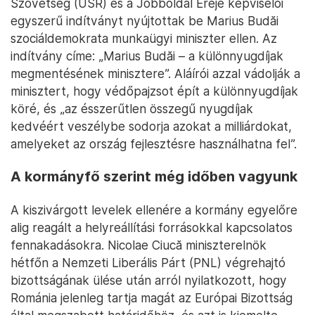
Szövetség (USR) és a Jobboldal Ereje képviselői
egyszerű indítványt nyújtottak be Marius Budăi
szociáldemokrata munkaügyi miniszter ellen. Az
indítvány címe: „Marius Budăi – a különnyugdíjak
megmentésének minisztere”. Aláírói azzal vádolják a
minisztert, hogy védőpajzsot épít a különnyugdíjak
köré, és „az ésszerűtlen összegű nyugdíjak
kedvéért veszélybe sodorja azokat a milliárdokat,
amelyeket az ország fejlesztésre használhatna fel”.
A kormányfő szerint még időben vagyunk
A kiszivárgott levelek ellenére a kormány egyelőre
alig reagált a helyreállítási forrásokkal kapcsolatos
fennakadásokra. Nicolae Ciucă miniszterelnök
hétfőn a Nemzeti Liberális Párt (PNL) végrehajtó
bizottságának ülése után arról nyilatkozott, hogy
Románia jelenleg tartja magát az Európai Bizottság