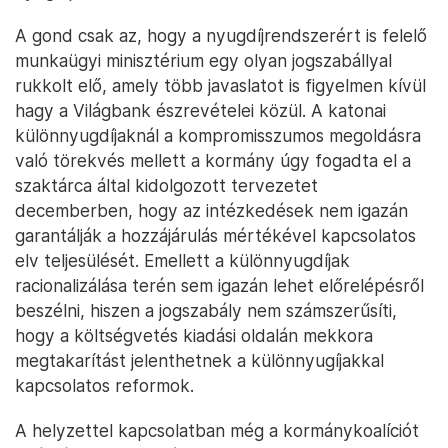
A gond csak az, hogy a nyugdíjrendszerért is felelő
munkaügyi minisztérium egy olyan jogszabállyal
rukkolt elő, amely több javaslatot is figyelmen kívül
hagy a Világbank észrevételei közül. A katonai
különnyugdíjaknál a kompromisszumos megoldásra
való törekvés mellett a kormány úgy fogadta el a
szaktárca által kidolgozott tervezetet
decemberben, hogy az intézkedések nem igazán
garantálják a hozzájárulás mértékével kapcsolatos
elv teljesülését. Emellett a különnyugdíjak
racionalizálása terén sem igazán lehet előrelépésről
beszélni, hiszen a jogszabály nem számszerűsíti,
hogy a költségvetés kiadási oldalán mekkora
megtakarítást jelenthetnek a különnyugíjakkal
kapcsolatos reformok.
A helyzettel kapcsolatban még a kormánykoalíciót