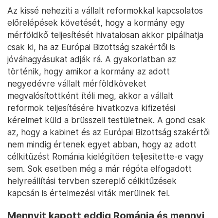
Az kissé nehezíti a vállalt reformokkal kapcsolatos
előrelépések követését, hogy a kormány egy
mérföldkő teljesítését hivatalosan akkor pipálhatja
csak ki, ha az Európai Bizottság szakértői is
jóváhagyásukat adják rá. A gyakorlatban az
történik, hogy amikor a kormány az adott
negyedévre vállalt mérföldköveket
megvalósítottként ítéli meg, akkor a vállalt
reformok teljesítésére hivatkozva kifizetési
kérelmet küld a brüsszeli testületnek. A gond csak
az, hogy a kabinet és az Európai Bizottság szakértői
nem mindig értenek egyet abban, hogy az adott
célkitűzést Románia kielégítően teljesítette-e vagy
sem. Sok esetben még a már régóta elfogadott
helyreállítási tervben szereplő célkitűzések
kapcsán is értelmezési viták merülnek fel.
Mennyit kapott eddig Románia és mennyi