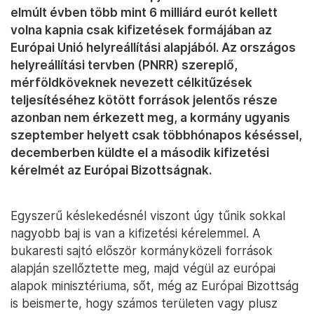
elmúlt évben több mint 6 milliárd eurót kellett
volna kapnia csak kifizetések formájában az
Európai Unió helyreállítási alapjából. Az országos
helyreállítási tervben (PNRR) szereplő,
mérföldköveknek nevezett célkitűzések
teljesítéséhez kötött források jelentős része
azonban nem érkezett meg, a kormány ugyanis
szeptember helyett csak többhónapos késéssel,
decemberben küldte el a második kifizetési
kérelmét az Európai Bizottságnak.
Egyszerű késlekedésnél viszont úgy tűnik sokkal
nagyobb baj is van a kifizetési kérelemmel. A
bukaresti sajtó először kormányközeli források
alapján szellőztette meg, majd végül az európai
alapok minisztériuma, sőt, még az Európai Bizottság
is beismerte, hogy számos területen vagy plusz