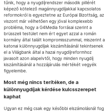
tűnik, hogy a nyugdíjrendszer második pillérét
képező kötelező magánnyugdíjakkal kapcsolatos
reformokról is egyeztetne az Európai Bizottság, az
viszont már vélhetően egy jóval komplexebb
probléma, hogy a G4Media forrásai szerint a
brüsszeli testület nem ért egyet azzal a román
kormány által talált kompromisszummal, miszerint a
katonai különnyugdíjak kiszámításánál tekintsenek
el a Világbank által a hazai nyugdíjreformhoz
javasolt azon alapelvtől, hogy minden nyugdíj
kiszámításánál a hozzájárulás mértékét vegyék
figyelembe.
Most még nincs terítéken, de a
különnyugdíjak kérdése kulcsszerepet
kaphat
Ugyan ez még csak egy későbbi elszámolásnál fog