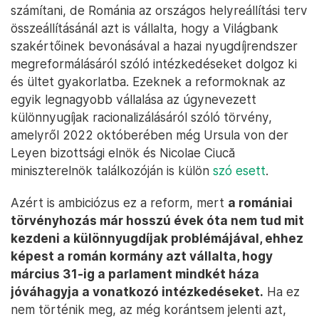
számítani, de Románia az országos helyreállítási terv
összeállításánál azt is vállalta, hogy a Világbank
szakértőinek bevonásával a hazai nyugdíjrendszer
megreformálásáról szóló intézkedéseket dolgoz ki
és ültet gyakorlatba. Ezeknek a reformoknak az
egyik legnagyobb vállalása az úgynevezett
különnyugíjak racionalizálásáról szóló törvény,
amelyről 2022 októberében még Ursula von der
Leyen bizottsági elnök és Nicolae Ciucă
miniszterelnök találkozóján is külön
szó esett
.
Azért is ambiciózus ez a reform, mert
a romániai
törvényhozás már hosszú évek óta nem tud mit
kezdeni a különnyugdíjak problémájával, ehhez
képest a román kormány azt vállalta, hogy
március 31-ig a parlament mindkét háza
jóváhagyja a vonatkozó intézkedéseket.
Ha ez
nem történik meg, az még korántsem jelenti azt,