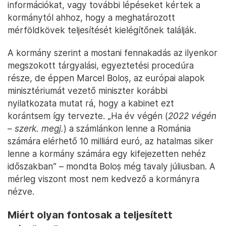
információkat, vagy további lépéseket kértek a
kormánytól ahhoz, hogy a meghatározott
mérföldkövek teljesítését kielégítőnek találják.
A kormány szerint a mostani fennakadás az ilyenkor
megszokott tárgyalási, egyeztetési procedúra
része, de éppen Marcel Boloș, az európai alapok
minisztériumát vezető miniszter korábbi
nyilatkozata mutat rá, hogy a kabinet ezt
korántsem így tervezte. „Ha év végén (
2022 végén
– szerk. megj.
) a számlánkon lenne a Románia
számára elérhető 10 milliárd euró, az hatalmas siker
lenne a kormány számára egy kifejezetten nehéz
időszakban” – mondta Boloș még tavaly júliusban. A
mérleg viszont most nem kedvező a kormányra
nézve.
Miért olyan fontosak a teljesített