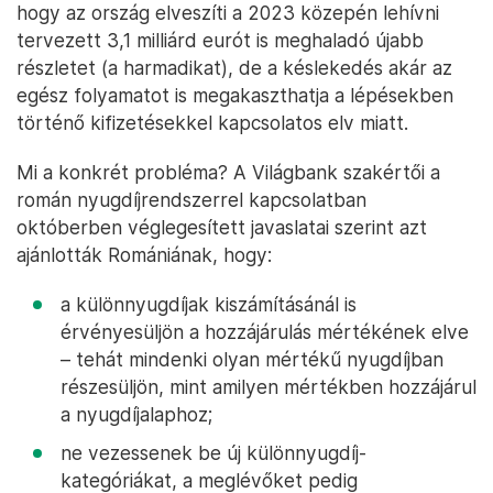
hogy az ország elveszíti a 2023 közepén lehívni
tervezett 3,1 milliárd eurót is meghaladó újabb
részletet (a harmadikat), de a késlekedés akár az
egész folyamatot is megakaszthatja a lépésekben
történő kifizetésekkel kapcsolatos elv miatt.
Mi a konkrét probléma? A Világbank szakértői a
román nyugdíjrendszerrel kapcsolatban
októberben véglegesített javaslatai szerint azt
ajánlották Romániának, hogy:
a különnyugdíjak kiszámításánál is
érvényesüljön a hozzájárulás mértékének elve
– tehát mindenki olyan mértékű nyugdíjban
részesüljön, mint amilyen mértékben hozzájárul
a nyugdíjalaphoz;
ne vezessenek be új különnyugdíj-
kategóriákat, a meglévőket pedig