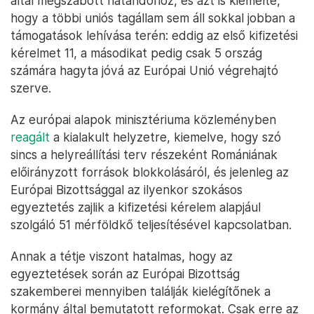
által megszabott határidőhöz, és azt is kiemelte,
hogy a többi uniós tagállam sem áll sokkal jobban a
támogatások lehívása terén: eddig az első kifizetési
kérelmet 11, a másodikat pedig csak 5 ország
számára hagyta jóvá az Európai Unió végrehajtó
szerve.
Az európai alapok minisztériuma közleményben
reagált
a kialakult helyzetre, kiemelve, hogy szó
sincs a helyreállítási terv részeként Romániának
előirányzott források blokkolásáról, és jelenleg az
Európai Bizottsággal az ilyenkor szokásos
egyeztetés zajlik a kifizetési kérelem alapjául
szolgáló 51 mérföldkő teljesítésével kapcsolatban.
Annak a tétje viszont hatalmas, hogy az
egyeztetések során az Európai Bizottság
szakemberei mennyiben találják kielégítőnek a
kormány által bemutatott reformokat. Csak erre az