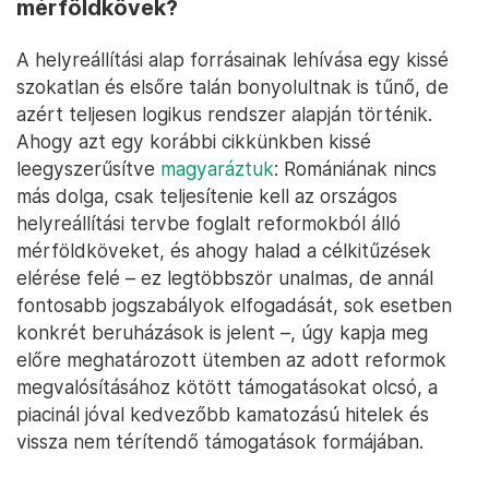
mérföldkövek?
A helyreállítási alap forrásainak lehívása egy kissé
szokatlan és elsőre talán bonyolultnak is tűnő, de
azért teljesen logikus rendszer alapján történik.
Ahogy azt egy korábbi cikkünkben kissé
leegyszerűsítve
magyaráztuk
: Romániának nincs
más dolga, csak teljesítenie kell az országos
helyreállítási tervbe foglalt reformokból álló
mérföldköveket, és ahogy halad a célkitűzések
elérése felé – ez legtöbbször unalmas, de annál
fontosabb jogszabályok elfogadását, sok esetben
konkrét beruházások is jelent –, úgy kapja meg
előre meghatározott ütemben az adott reformok
megvalósításához kötött támogatásokat olcsó, a
piacinál jóval kedvezőbb kamatozású hitelek és
vissza nem térítendő támogatások formájában.