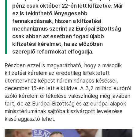
pénz csak október 22-én lett kifizetve. Már
ez is tekinthető lényegesebb
fennakadásnak, hiszen a kifizetési
mechanizmus szerint az Európai Bizottság
csak abban az esetben fogad újabb
kifizetési kérelmet, ha az előzőben
szereplő reformokat elfogadja.
Részben ezzel is magyarázható, hogy a második
kifizetési kérelem az eredetileg lefektetett
ütemtervhez képest három hónapos késéssel,
december 15-én lett elküldve. A 3,2 milliárd euróról
szóló kérelem értékelése valószínűleg még javában
tart, de az Európai Bizottság és az európai alapok
minisztériumának sajtóba kiszivárgott levelezése
kissé aggasztó lehet.