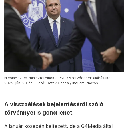
Nicolae Ciucă miniszterelnök a PNRR szerződések aláírásakor,
2022. jún. 20-án – Fotó: Octav Ganea / Inquam Photos
A visszaélések bejelentéséről szóló
törvénnyel is gond lehet
A január közepén keltezett, de a G4Media által