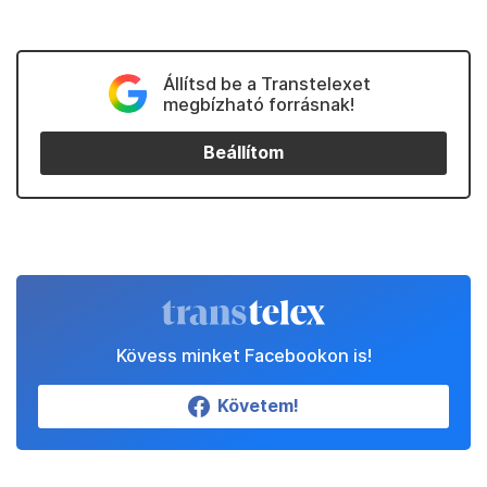
Állítsd be a Transtelexet
megbízható forrásnak!
Beállítom
Kövess minket Facebookon is!
Követem!