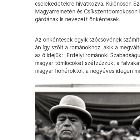
cselekedetekre hivatkozva. Különösen Sz
Magyarremetén és Csíkszentdomokoson h
gárdának is nevezett önkéntesek.
Az önkéntesek egyik szócsövének számí
án így szólt a románokhoz, akik a megvált
az ő idejük: „Erdélyi románok! Szabadságu
magyar tömlöcöket szétzúzzuk, a falvakat
magyar hóhéroktól, a négyéves idegen me