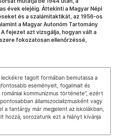
sorsát mutatja be 1944 után, a
 évek elejéig. Áttekinti a Magyar Népi
seket és a szalámitaktikát, az 1956-os
valamint a Magyar Autonóm Tartomány
A fejezet azt vizsgálja, hogyan vált a
szere fokozatosan ellenőrzéssé,
 leckékre tagolt formában bemutassa a
fontosabb eseményeit, fogalmait és
„a romániai kommunizmus története”, ezért
r pontosabban államszocializmusként vagy
vel a tantárgy már megjelent az iskolákban,
 hozzá, sorozatunk ezt a hiányt kívánja