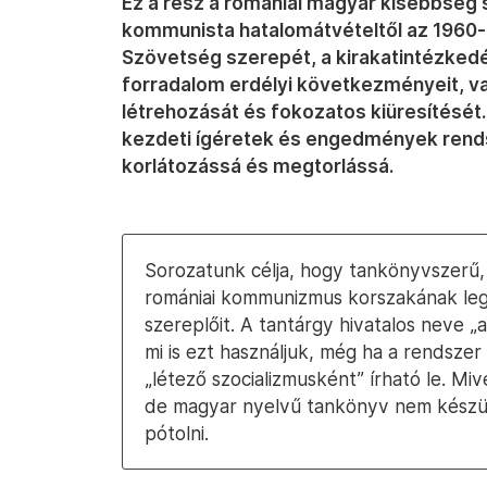
Ez a rész a romániai magyar kisebbség 
kommunista hatalomátvételtől az 1960-as
Szövetség szerepét, a kirakatintézkedé
forradalom erdélyi következményeit, 
létrehozását és fokozatos kiüresítését. 
kezdeti ígéretek és engedmények rend
korlátozássá és megtorlássá.
Sorozatunk célja, hogy tankönyvszerű,
romániai kommunizmus korszakának leg
szereplőit. A tantárgy hivatalos neve 
mi is ezt használjuk, még ha a rendsze
„létező szocializmusként” írható le. Mi
de magyar nyelvű tankönyv nem készült
pótolni.