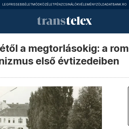
LEGFRISSEBB
ÉLETMÓD
KÖZÉLET
PÉNZCSINÁLÓK
VÉLEMÉNY
ZÖLD
ADATBANK.RO
étől a megtorlásokig: a ro
izmus első évtizedeiben