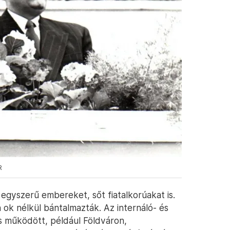
R
 egyszerű embereket, sőt fiatalkorúakat is.
ok nélkül bántalmazták. Az internáló- és
s működött, például Földváron,