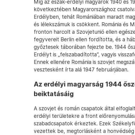
Míg az észak-erdélyi magyarok 1940 és 1
következtében Magyarországhoz csatolva
Erdélyben, tehát Romániában maradt magy
és lélekszámuk is csökkent. Románia és Ma
fronton harcolt a Szovjetunió ellen egés
fegyvereit Berlin ellen fordította, és a háb
győztesek táborában fejezte be. 1944 ős
Erdélyt is „felszabadította”, vagyis vissza
Ennek ellenére Románia is szovjet megszál
vesztesként írta alá 1947 februárjában.
Az erdélyi magyarság 1944 ősz
beiktatásáig
A szovjet és román csapatok által elfoglal
erdélyi területekre a front előrenyomul
szabadcsapatok érkeztek. Ezek Székelyfö
vezettek be, megtorlásként a honvédség á