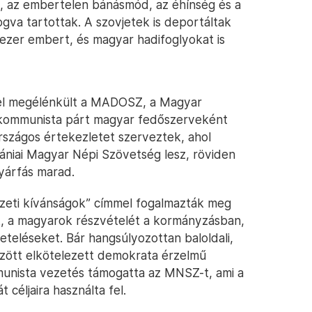
, az embertelen bánásmód, az éhínség és a
ogva tartottak. A szovjetek is deportáltak
ezer embert, és magyar hadifoglyokat is
el megélénkült a MADOSZ, a Magyar
kommunista párt magyar fedőszerveként
szágos értekezletet szerveztek, ahol
ániai Magyar Népi Szövetség lesz, röviden
yárfás marad.
eti kívánságok” címmel fogalmazták meg
t, a magyarok részvételét a kormányzásban,
teléseket. Bár hangsúlyozottan baloldali,
özött elkötelezett demokrata érzelmű
unista vezetés támogatta az MNSZ-t, ami a
t céljaira használta fel.