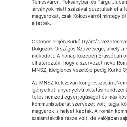
Temesváron, Foksányban és Târgu Jiuban
járványok miatt százával pusztultak el a f
magyarokat, csak Kolozsvárról mintegy öt
ejtettek.
Október elején Kurkó Gyárfás vezetésév
Dolgozók Országos Szövetsége, amely a 
működött. A hónap közepén Brassóban or
elhatározták, hogy a szervezet neve Rom
MNSZ, ideiglenes vezetője pedig Kurkó G
Az MNSZ kolozsvári kongresszusán „Nemz
igényeiket: anyanyelvű oktatási rendszer
teljes nemzeti egyenjogúságot és más köve
kommunistabarát szervezet volt, tagjai k
magyarok is helyet kaptak. A román komm
szalámitaktika része volt, de valójában sajá