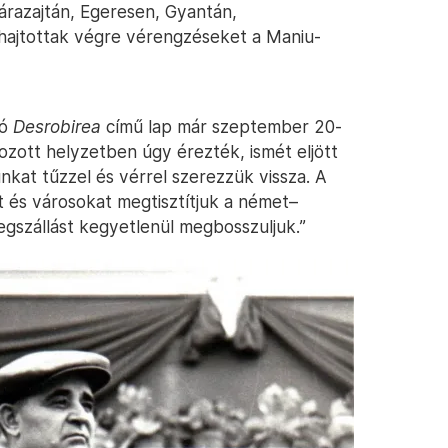
árazajtán, Egeresen, Gyantán,
ajtottak végre vérengzéseket a Maniu-
tó
Desrobirea
című lap már szeptember 20-
ozott helyzetben úgy érezték, ismét eljött
nkat tűzzel és vérrel szerezzük vissza. A
 és városokat megtisztítjuk a német–
gszállást kegyetlenül megbosszuljuk.”