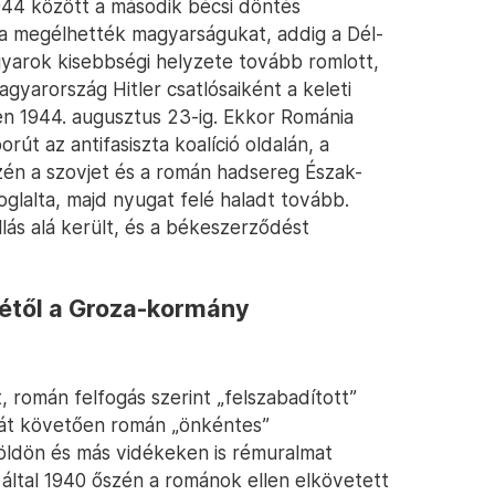
944 között a második bécsi döntés
 megélhették magyarságukat, addig a Dél-
arok kisebbségi helyzete tovább romlott,
gyarország Hitler csatlósaiként a keleti
zen 1944. augusztus 23-ig. Ekkor Románia
orút az antifasiszta koalíció oldalán, a
zén a szovjet és a román hadsereg Észak-
foglalta, majd nyugat felé haladt tovább.
lás alá került, és a békeszerződést
étől a Groza-kormány
t, román felfogás szerint „felszabadított”
ását követően román „önkéntes”
ldön és más vidékeken is rémuralmat
ltal 1940 őszén a románok ellen elkövetett