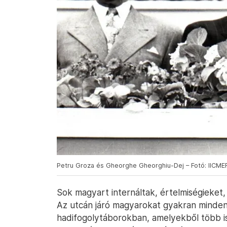
Petru Groza és Gheorghe Gheorghiu-Dej – Fotó: IICME
Sok magyart internáltak, értelmiségieket,
Az utcán járó magyarokat gyakran minden 
hadifogolytáborokban, amelyekből több i