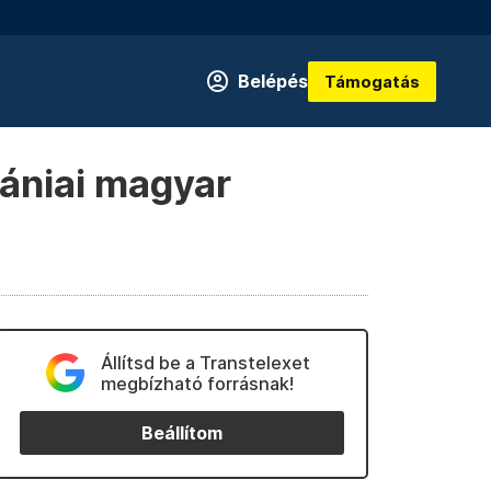
Belépés
Támogatás
mániai magyar
Állítsd be a Transtelexet
megbízható forrásnak!
Beállítom