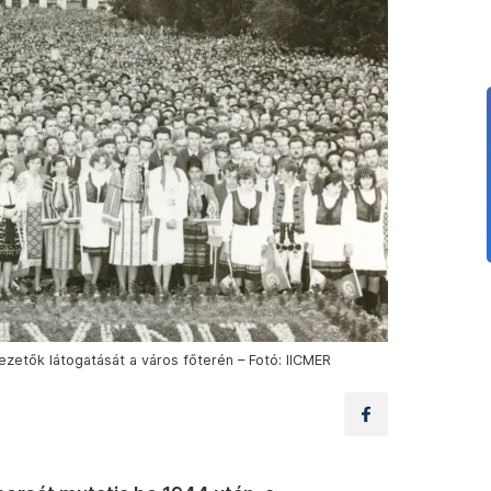
zetők látogatását a város főterén – Fotó: IICMER