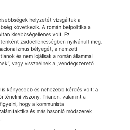
isebbségek helyzetét vizsgáltuk a
bség következik. A román belpolitika a
oltan kisebbségellenes volt. Ez
enként zsidóellenességben nyilvánult meg.
acionalizmus bélyegét, a nemzeti
átlanok és nem lojálisak a román állammal
ek”, vagy visszaélnek a „vendégszerető
 is kényesebb és nehezebb kérdés volt: a
ténelmi viszony, Trianon, valamint a
figyelni, hogy a kommunista
 szalámitaktika és más hasonló módszerek
.