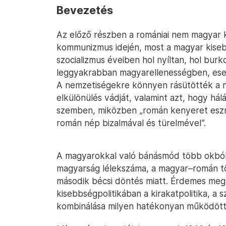
Bevezetés
Az előző részben a romániai nem magyar k
kommunizmus idején, most a magyar kiseb
szocializmus éveiben hol nyíltan, hol burk
leggyakrabban magyarellenességben, eset
A nemzetiségekre könnyen rásütötték a n
elkülönülés vádját, valamint azt, hogy hál
szemben, miközben „román kenyeret eszn
román nép bizalmával és türelmével”.
A magyarokkal való bánásmód több okból
magyarság lélekszáma, a magyar–román tör
második bécsi döntés miatt. Érdemes meg
kisebbségpolitikában a kirakatpolitika, a
kombinálása milyen hatékonyan működött