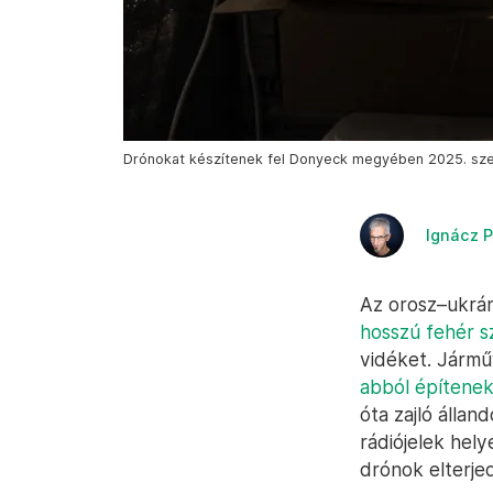
Drónokat készítenek fel Donyeck megyében 2025. sze
Ignácz P
Az orosz–ukrán
hosszú fehér sz
vidéket. Jármű
abból építenek
óta zajló álla
rádiójelek hely
drónok elterje