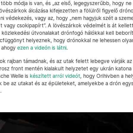
öbb módja is van, és „az első, legegyszerűbb, hogy n
 lövészárkok álcázása kifejezetten a fölülről figyelő dróno
ni védekezés, vagy az, hogy „nem hagyjuk szét a szeme
 vagy csokipapírt”. A lövészárkok védelmét is át kellett 
 közlekedési útvonalakat drónfogó hálókkal kell beborít
ncfüggönyt helyeznek, hogy drónokkal ne lehessen oly
t ahogy
ezen a videón is látni
.
ok rajban támadnak, és az utak felett lebegve várják az 
orosz front mentén kialakult helyzetet egy ukrán katona 
che Welle is
készített arról videót
, hogy Orihivben a hel
k be az utakat és az épületeket, amelyekbe a drón egy
.