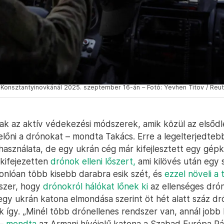
 Konsztantyinovkánál 2025. szeptember 16-án – Fotó: Yevhen Titov / Reu
ak az aktív védekezési módszerek, amik közül az elsőd
előni a drónokat – mondta Takács. Erre a legelterjedte
használata, de egy ukrán cég már kifejlesztett egy gé
 kifejezetten
drónok elleni lőszert,
ami kilövés után egy 
onlóan több kisebb darabra esik szét, és
ezzel növeli a t
szer, hogy
drónokról hálókat lőnek ki
az ellenséges dró
egy ukrán katona elmondása szerint öt hét alatt száz dr
 így. „Minél több drónellenes rendszer van, annál jobb 
 –
mondta
az Armani hívójelű katona a Szabad Európa Rá