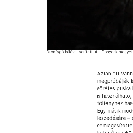
Drónfogó hálóval borított út a Donyeck megyei
Aztán ott vann
megpróbálják l
sörétes puska 
is használható,
töltényhez has
Egy másik mód
leszedésére – 
semlegesítettek
katonáinknak”