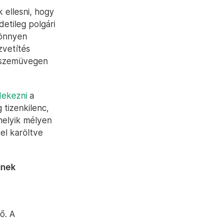
k ellesni, hogy
etileg polgári
könnyen
zvetítés
g) szemüvegen
dekezni
a
 tizenkilenc,
amelyik mélyen
el karöltve
inek
ő. A