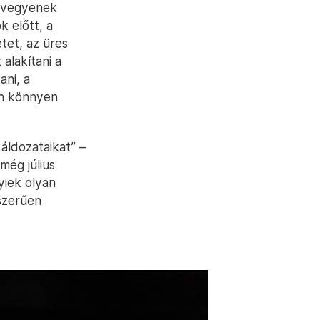
e vegyenek
k előtt, a
tet, az üres
alakítani a
ani, a
an könnyen
áldozataikat” –
még július
yiek olyan
szerűen