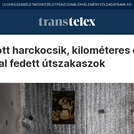
LEGFRISSEBB
ÉLETMÓD
KÖZÉLET
PÉNZCSINÁLÓK
VÉLEMÉNY
ZÖLD
ADATBANK.RO
tt harckocsik, kilométeres 
al fedett útszakaszok