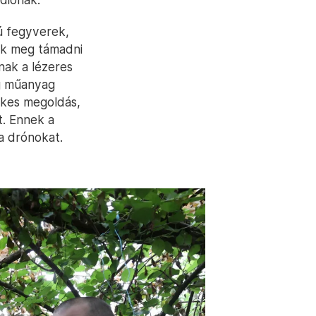
jú fegyverek,
ák meg támadni
lnak a lézeres
eg műanyag
ekes megoldás,
t. Ennek a
 a drónokat.