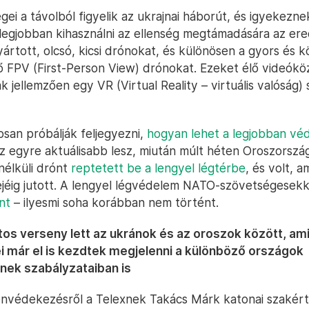
gei a távolból figyelik az ukrajnai háborút, és igyekezne
 legjobban kihasználni az ellenség megtámadására az ered
yártott, olcsó, kicsi drónokat, és különösen a gyors és 
FPV (First-Person View) drónokat. Ezeket élő videókö
ják jellemzően egy VR (Virtual Reality – virtuális valósá
osan próbálják feljegyezni,
hogyan lehet a legjobban vé
z egyre aktuálisabb lesz, miután múlt héten Oroszország
nélküli drónt
reptetett be a lengyel légtérbe
, és volt, 
ejéig jutott. A lengyel légvédelem NATO-szövetségesekk
nt
– ilyesmi soha korábban nem történt.
os verseny lett az ukránok és az oroszok között, am
 már el is kezdtek megjelenni a különböző országok
nek szabályzataiban is
nvédekezésről a Telexnek Takács Márk katonai szakért