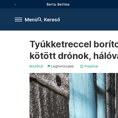
Berta, Bettina
Menü
Kereső
Tyúkketreccel boríto
kötött drónok, hálóv
Legfontosabb
frissítve
KÜLFÖLD