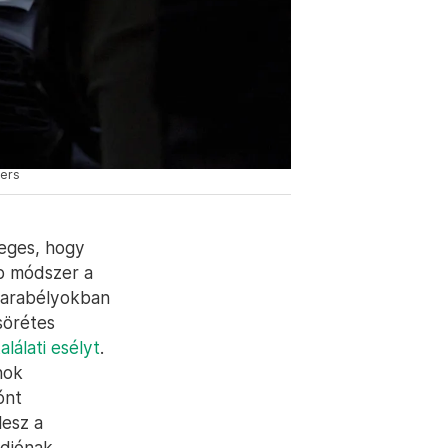
ters
leges, hogy
bb módszer a
pkarabélyokban
sörétes
alálati esélyt
.
nok
ónt
lesz a
diónak.