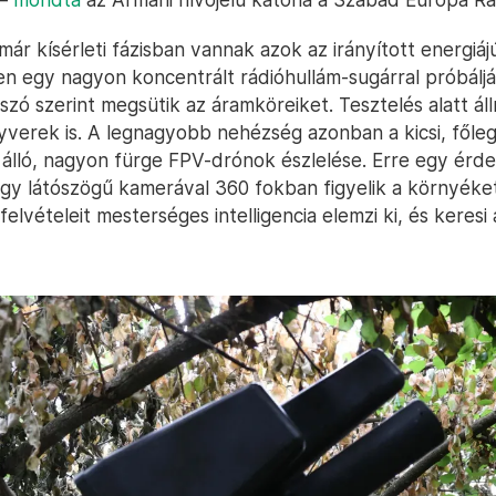
már kísérleti fázisban vannak azok az irányított energiá
n egy nagyon koncentrált rádióhullám-sugárral próbálj
szó szerint megsütik az áramköreiket. Tesztelés alatt ál
yverek is. A legnagyobb nehézség azonban a kicsi, fől
 álló, nagyon fürge FPV-drónok észlelése. Erre egy érd
gy látószögű kamerával 360 fokban figyelik a környéke
elvételeit mesterséges intelligencia elemzi ki, és keresi