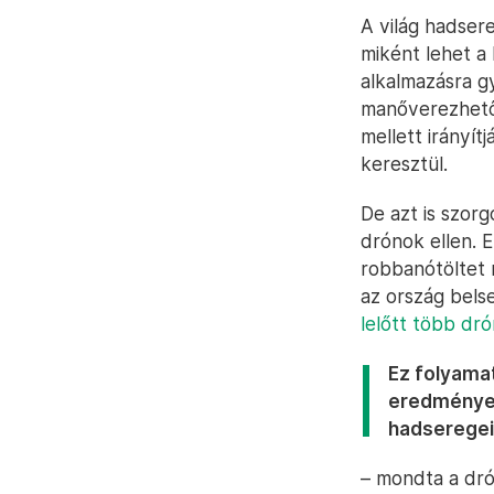
A világ hadsere
miként lehet a
alkalmazásra g
manőverezhető 
mellett irányít
keresztül.
De azt is szorg
drónok ellen. E
robbanótöltet 
az ország bels
lelőtt több dró
Ez folyamat
eredményei
hadseregei
– mondta a dró