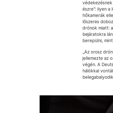
védekezésnek t
észre”: ilyen a
hőkamerák elle
lőszeres dobozt
drónok miatt: a
bejáratokra lá
berepülni, min
„Az orosz drón
jellemezte az 
végén. A Deuts
hálókkal vontá
belegabalyodik