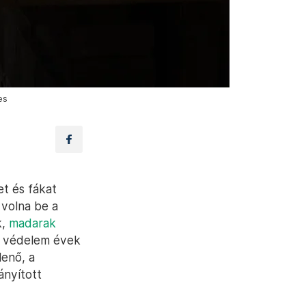
es
t és fákat
 volna be a
k,
madarak
s védelem évek
lenő, a
ányított