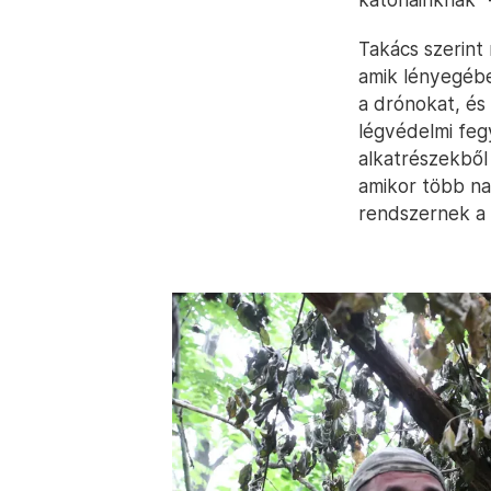
Takács szerint 
amik lényegébe
a drónokat, és 
légvédelmi feg
alkatrészekből
amikor több na
rendszernek a f