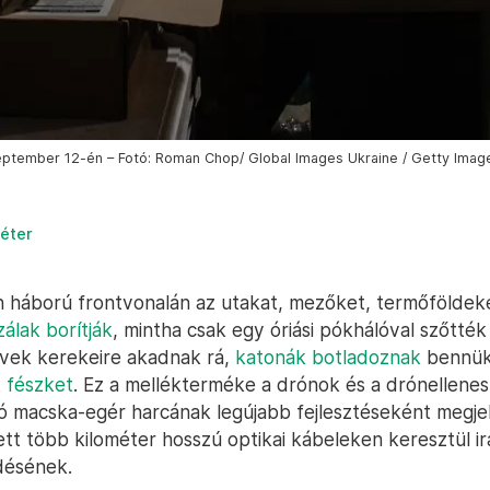
ptember 12-én – Fotó: Roman Chop/ Global Images Ukraine / Getty Imag
éter
 háború frontvonalán az utakat, mezőket, termőföldeke
álak borítják
, mintha csak egy óriási pókhálóval szőtték
vek kerekeire akadnak rá,
katonák botladoznak
bennü
 fészket
. Ez a mellékterméke a drónok és a drónellene
ndó macska-egér harcának legújabb fejlesztéseként megje
ett több kilométer hosszú optikai kábeleken keresztül ir
désének.