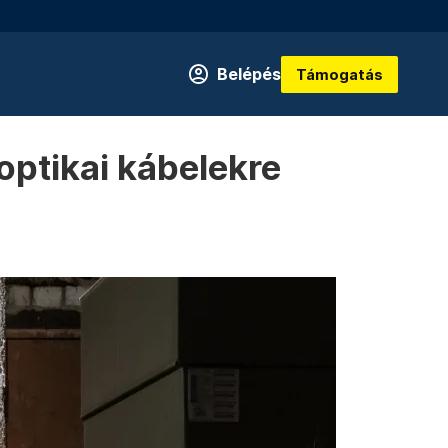
Belépés
Támogatás
optikai kábelekre